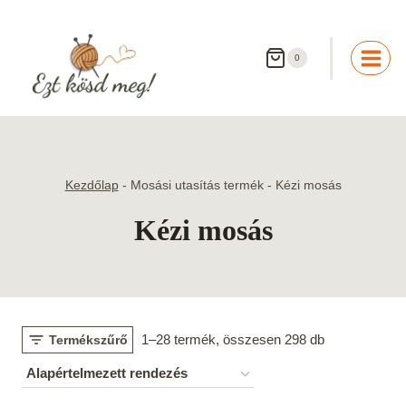
Skip
to
content
0
Kezdőlap
-
Mosási utasítás termék
-
Kézi mosás
Kézi mosás
1–28 termék, összesen 298 db
Termékszűrő