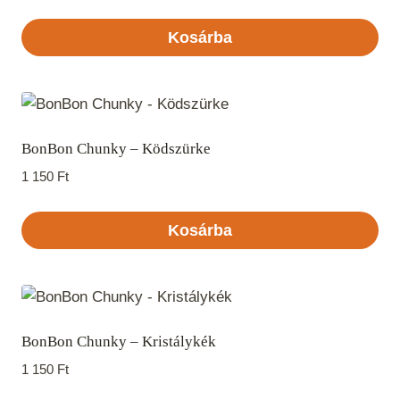
Kosárba
BonBon Chunky – Ködszürke
1 150
Ft
Kosárba
BonBon Chunky – Kristálykék
1 150
Ft