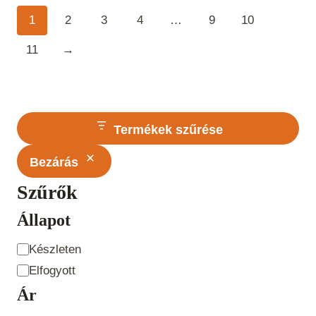
1
2
3
4
…
9
10
11
→
Termékek szűrése
Bezárás
Szűrők
Állapot
Állapot
Készleten
Elfogyott
Ár