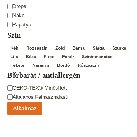
Drops
Nako
Papatya
Szín
Szín
Kék
Rózsaszín
Zöld
Barna
Sárga
Szürke
Lila
Bézs
Piros
Fehér
Színátmenetes
Fekete
Narancs
Bordó
Rószaszín
Bőrbarát / antiallergén
Bőrbarát /
OEKO-TEX® Minősített
antiallergén
Általános Felhasználású
Alkalmaz