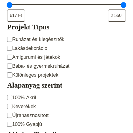
Projekt Típus
Projekt
Ruházat és kiegészítők
Típus
Lakásdekoráció
Amigurumi és játékok
Baba- és gyermekruházat
Különleges projektek
Alapanyag szerint
Alapanyag
100% Akril
szerint
Keverékek
Újrahasznosított
100% Gyapjú