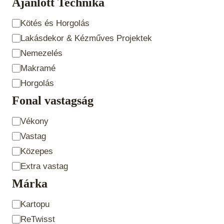
Ajánlott Technika
Ajánlott
Kötés és Horgolás
Technika
Lakásdekor & Kézműves Projektek
Nemezelés
Makramé
Horgolás
Fonal vastagság
Fonal
Vékony
vastagság
Vastag
Közepes
Extra vastag
Márka
Product
Kartopu
Brand
ReTwisst