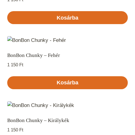
Kosárba
BonBon Chunky – Fehér
1 150
Ft
Kosárba
BonBon Chunky – Királykék
1 150
Ft