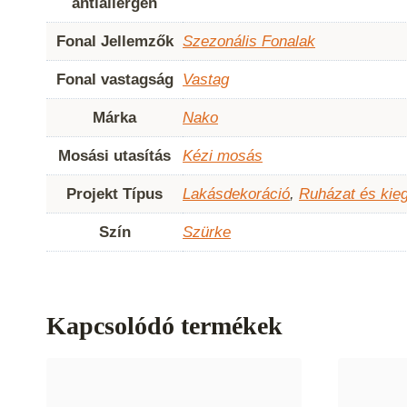
antiallergén
Fonal Jellemzők
Szezonális Fonalak
Fonal vastagság
Vastag
Márka
Nako
Mosási utasítás
Kézi mosás
Projekt Típus
Lakásdekoráció
,
Ruházat és kie
Szín
Szürke
Kapcsolódó termékek