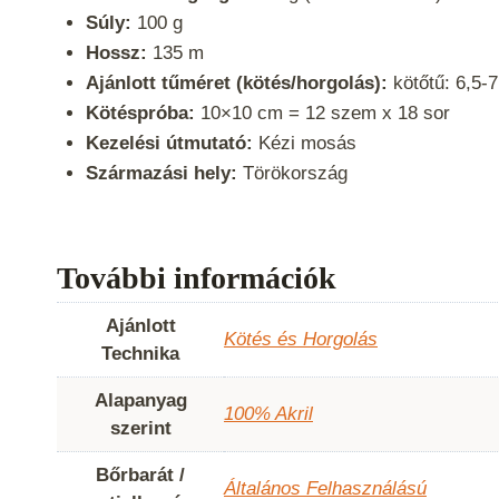
Súly:
100 g
Hossz:
135 m
Ajánlott tűméret (kötés/horgolás):
kötőtű: 6,5-
Kötéspróba:
10×10 cm = 12 szem x 18 sor
Kezelési útmutató:
Kézi mosás
Származási hely:
Törökország
További információk
Ajánlott
Kötés és Horgolás
Technika
Alapanyag
100% Akril
szerint
Bőrbarát /
Általános Felhasználású