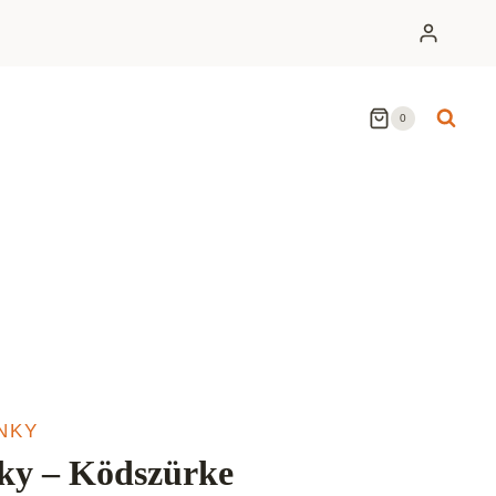
0
NKY
y – Ködszürke