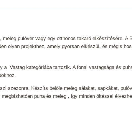
, meleg pulóver vagy egy otthonos takaró elkészítésére. A
den olyan projekthez, amely gyorsan elkészül, és mégis hossz
ely a
Vastag
kategóriába tartozik. A fonal vastagsága és puha
tásokhoz.
őszi szezonra. Készíts belőle meleg sálakat, sapkákat, pulóv
l megbízhatóan puha és meleg , így minden öltéssel élvezh