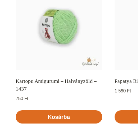
Kartopu Amigurumi – Halványzöld –
Papatya Ri
1437
1 590
Ft
750
Ft
Kosárba