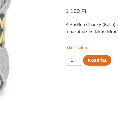
1 150
Ft
A BonBon Chunky (Kalin) eg
ruházathoz és lakásdekor
5 készleten
BonBon
Kosárba
Chunky
-
Ködszürke
mennyiség