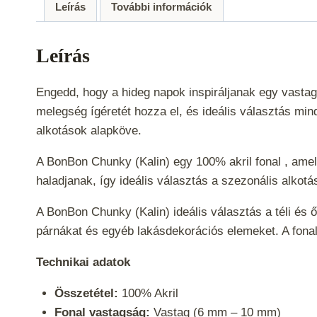
Leírás
További információk
Leírás
Engedd, hogy a hideg napok inspiráljanak egy vastag
melegség ígéretét hozza el, és ideális választás min
alkotások alapköve.
A BonBon Chunky (Kalin) egy 100% akril fonal , am
haladjanak, így ideális választás a szezonális alko
A BonBon Chunky (Kalin) ideális választás a téli és 
párnákat és egyéb lakásdekorációs elemeket. A fona
Technikai adatok
Összetétel:
100% Akril
Fonal vastagság:
Vastag (6 mm – 10 mm)