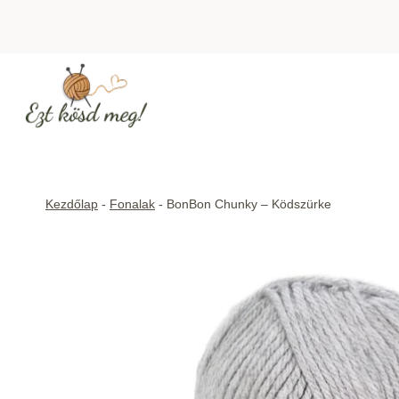
Skip
to
content
Kezdőlap
-
Fonalak
-
BonBon Chunky – Ködszürke