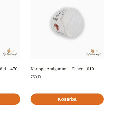
zöld – 470
Kartopu Amigurumi – Fehér – 010
750
Ft
Kosárba