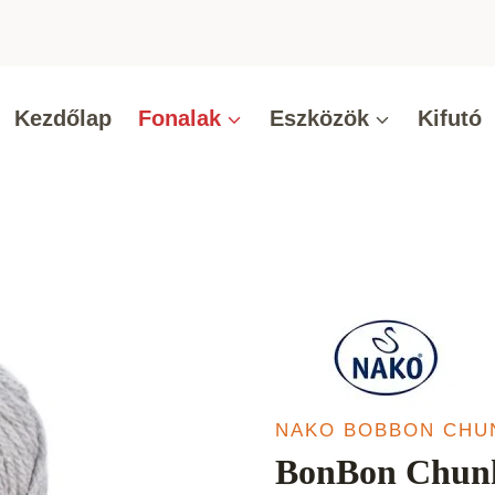
Kezdőlap
Fonalak
Eszközök
Kifutó
NAKO BOBBON CHU
BonBon Chunk