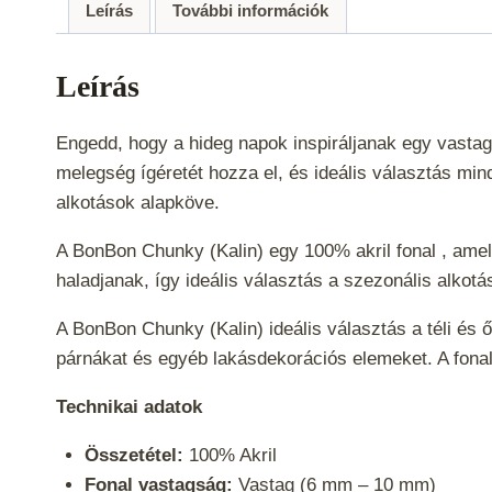
Leírás
További információk
Leírás
Engedd, hogy a hideg napok inspiráljanak egy vastag
melegség ígéretét hozza el, és ideális választás min
alkotások alapköve.
A BonBon Chunky (Kalin) egy 100% akril fonal , am
haladjanak, így ideális választás a szezonális alko
A BonBon Chunky (Kalin) ideális választás a téli és 
párnákat és egyéb lakásdekorációs elemeket. A fona
Technikai adatok
Összetétel:
100% Akril
Fonal vastagság:
Vastag (6 mm – 10 mm)