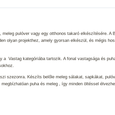
, meleg pulóver vagy egy otthonos takaró elkészítésére. A
den olyan projekthez, amely gyorsan elkészül, és mégis hossz
ely a
Vastag
kategóriába tartozik. A fonal vastagsága és puha
tásokhoz.
őszi szezonra. Készíts belőle meleg sálakat, sapkákat, pulóv
l megbízhatóan puha és meleg , így minden öltéssel élvezh