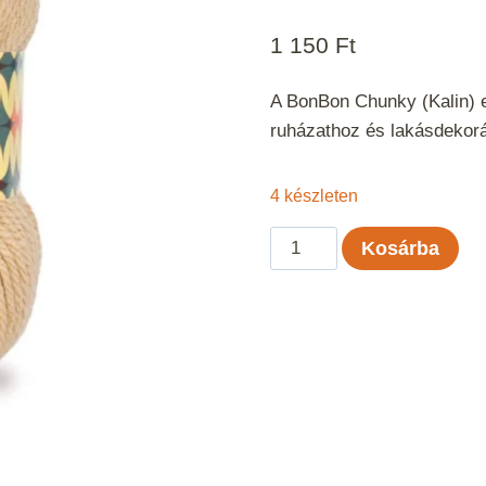
1 150
Ft
A BonBon Chunky (Kalin) eg
ruházathoz és lakásdekor
4 készleten
BonBon
Kosárba
Chunky
-
Drapp
mennyiség