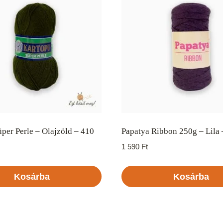
per Perle – Olajzöld – 410
Papatya Ribbon 250g – Lila
1 590
Ft
Kosárba
Kosárba