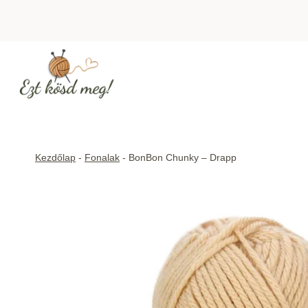
Skip
to
content
Kezdőlap
-
Fonalak
-
BonBon Chunky – Drapp