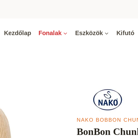
Kezdőlap
Fonalak
Eszközök
Kifutó
NAKO BOBBON CHU
BonBon Chun