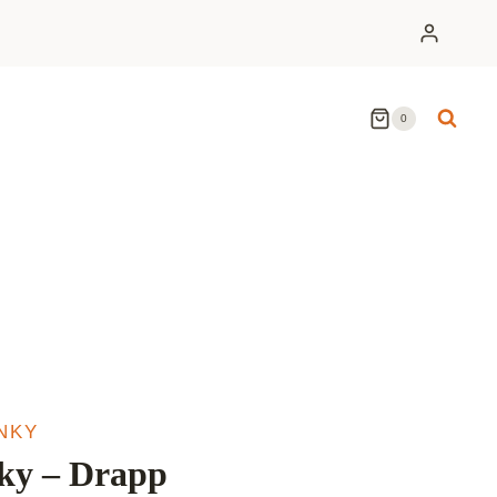
0
NKY
ky – Drapp