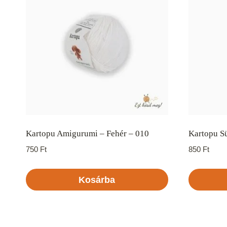
Kartopu Amigurumi – Fehér – 010
Kartopu Sü
750
Ft
850
Ft
Kosárba