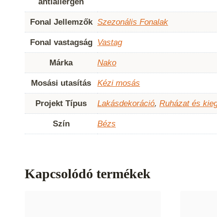
antiallergén
Fonal Jellemzők
Szezonális Fonalak
Fonal vastagság
Vastag
Márka
Nako
Mosási utasítás
Kézi mosás
Projekt Típus
Lakásdekoráció
,
Ruházat és kie
Szín
Bézs
Kapcsolódó termékek