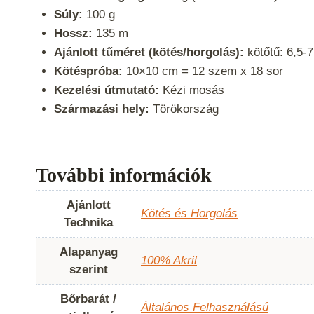
Súly:
100 g
Hossz:
135 m
Ajánlott tűméret (kötés/horgolás):
kötőtű: 6,5-
Kötéspróba:
10×10 cm = 12 szem x 18 sor
Kezelési útmutató:
Kézi mosás
Származási hely:
Törökország
További információk
Ajánlott
Kötés és Horgolás
Technika
Alapanyag
100% Akril
szerint
Bőrbarát /
Általános Felhasználású