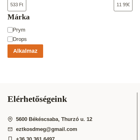
Márka
Product
Prym
Brand
Drops
Alkalmaz
Elérhetőségeink
5600 Békéscsaba, Thurzó u. 12
eztkosdmeg@gmail.com
+36 30 361 6497