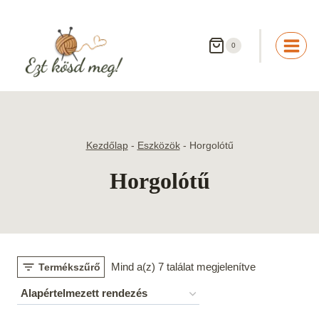
Skip
to
content
0
Kezdőlap
-
Eszközök
-
Horgolótű
Horgolótű
Mind a(z) 7 találat megjelenítve
Termékszűrő