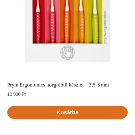
változatok
a
termékoldalon
választhatók
ki
Prym Ergonomics horgolótű készlet – 3,5‑6 mm
10 990
Ft
Kosárba