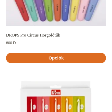
DROPS Pro Circus Horgolótűk
800
Ft
Opciók
Ennek
a
terméknek
több
variációja
van.
A