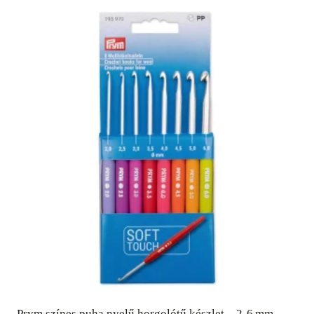
Prym színes puha nyelű horgolótű készlet – 2‑6 mm