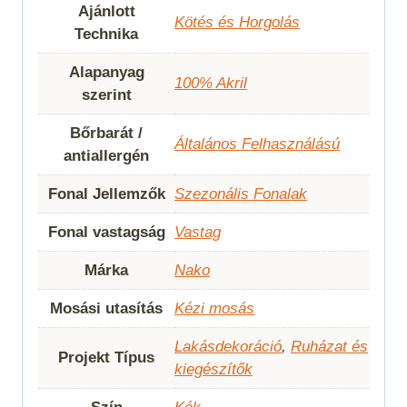
Ajánlott
Kötés és Horgolás
Technika
Alapanyag
100% Akril
szerint
Bőrbarát /
Általános Felhasználású
antiallergén
Fonal Jellemzők
Szezonális Fonalak
Fonal vastagság
Vastag
Márka
Nako
Mosási utasítás
Kézi mosás
Lakásdekoráció
,
Ruházat és
Projekt Típus
kiegészítők