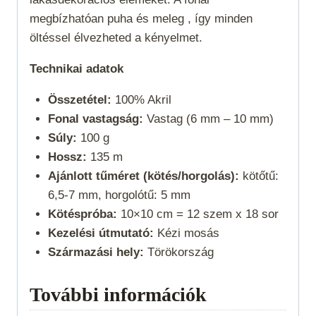
megbízhatóan puha és meleg , így minden
öltéssel élvezheted a kényelmet.
Technikai adatok
Összetétel:
100% Akril
Fonal vastagság:
Vastag (6 mm – 10 mm)
Súly:
100 g
Hossz:
135 m
Ajánlott tűméret (kötés/horgolás):
kötőtű:
6,5-7 mm, horgolótű: 5 mm
Kötéspróba:
10×10 cm = 12 szem x 18 sor
Kezelési útmutató:
Kézi mosás
Származási hely:
Törökország
További információk