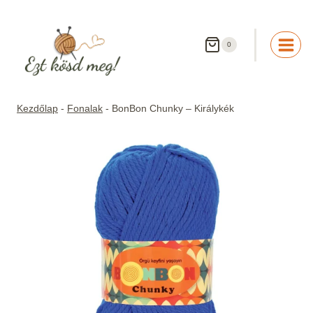
Skip
to
content
0
Kezdőlap
-
Fonalak
-
BonBon Chunky – Királykék