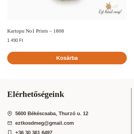
Kartopu No1 Prints – 1808
1 490
Ft
Kosárba
Elérhetőségeink
5600 Békéscsaba, Thurzó u. 12
eztkosdmeg@gmail.com
+36 30 361 6497