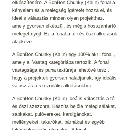
elkészítésére. A BonBon Chunky (Kalin) fonal a
kényelem és a melegség ígéretét hozza el, és
ideális választás minden olyan projekthez,
amely gyorsan elkészül, és mégis hosszantartó
meleget nyújt. Ez a fonal a téli és őszi alkotások
alapköve.
A BonBon Chunky (Kalin) egy 100% akril fonal ,
amely a
Vastag
kategóriába tartozik. A fonal
vastagsága és puha textúrája lehetővé teszi,
hogy a projektek gyorsan haladjanak, így ideális
választás a szezonális alkotásokhoz.
A BonBon Chunky (Kalin) ideális választás a téli
és őszi szezonra. Készíts belőle meleg sálakat,
sapkákat, pulóvereket, kardigánokat,
mellényeket, takarókat, párnákat és egyéb
lakásdekorációs elemeket. A fonal