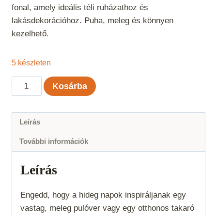
fonal, amely ideális téli ruházathoz és
lakásdekorációhoz. Puha, meleg és könnyen
kezelhető.
5 készleten
BonBon
Kosárba
Chunky
-
Királykék
Leírás
mennyiség
További információk
Leírás
Engedd, hogy a hideg napok inspiráljanak egy
vastag, meleg pulóver vagy egy otthonos takaró