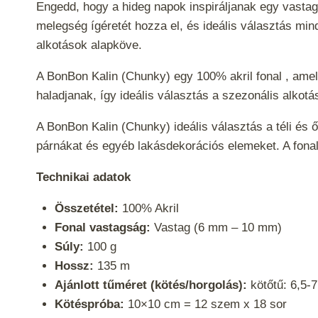
Engedd, hogy a hideg napok inspiráljanak egy vastag
melegség ígéretét hozza el, és ideális választás min
alkotások alapköve.
A BonBon Kalin (Chunky) egy 100% akril fonal , am
haladjanak, így ideális választás a szezonális alko
A BonBon Kalin (Chunky) ideális választás a téli és 
párnákat és egyéb lakásdekorációs elemeket. A fona
Technikai adatok
Összetétel:
100% Akril
Fonal vastagság:
Vastag (6 mm – 10 mm)
Súly:
100 g
Hossz:
135 m
Ajánlott tűméret (kötés/horgolás):
kötőtű: 6,5-
Kötéspróba:
10×10 cm = 12 szem x 18 sor