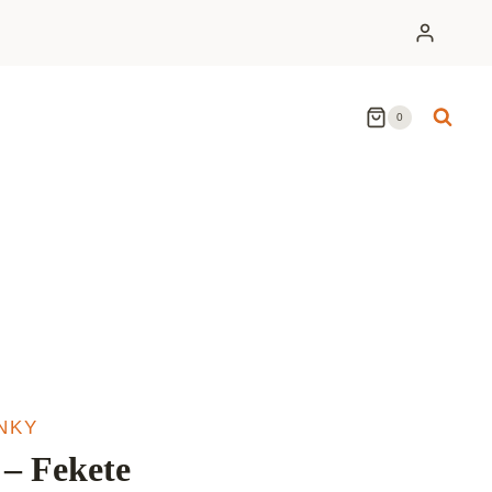
0
NKY
– Fekete