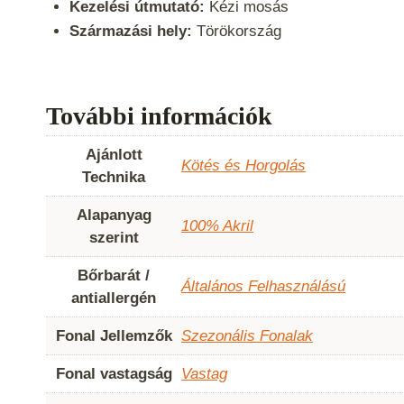
Kezelési útmutató:
Kézi mosás
Származási hely:
Törökország
További információk
Ajánlott
Kötés és Horgolás
Technika
Alapanyag
100% Akril
szerint
Bőrbarát /
Általános Felhasználású
antiallergén
Fonal Jellemzők
Szezonális Fonalak
Fonal vastagság
Vastag