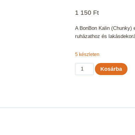
1 150
Ft
A BonBon Kalin (Chunky) eg
ruházathoz és lakásdekor
5 készleten
BonBon
Kosárba
Kalin
-
Fekete
mennyiség