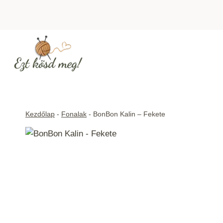
Skip
to
content
Kezdőlap
-
Fonalak
-
BonBon Kalin – Fekete