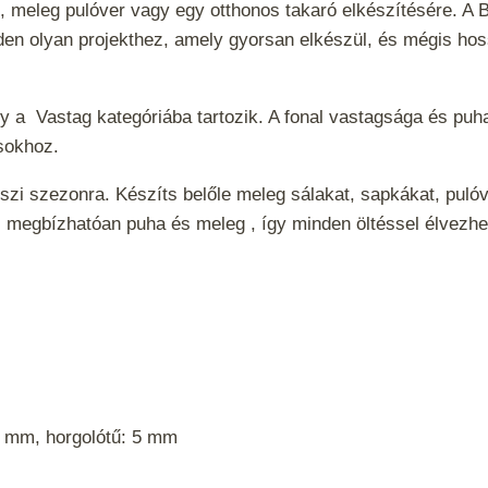
, meleg pulóver vagy egy otthonos takaró elkészítésére. A
den olyan projekthez, amely gyorsan elkészül, és mégis hossz
ely a
Vastag
kategóriába tartozik. A fonal vastagsága és puha
tásokhoz.
őszi szezonra. Készíts belőle meleg sálakat, sapkákat, pulóv
l megbízhatóan puha és meleg , így minden öltéssel élvezh
7 mm, horgolótű: 5 mm