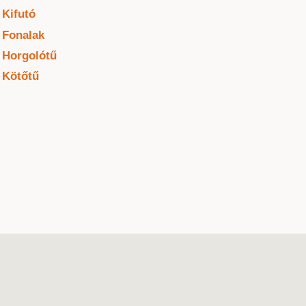
Kifutó
Fonalak
Horgolótű
Kötőtű