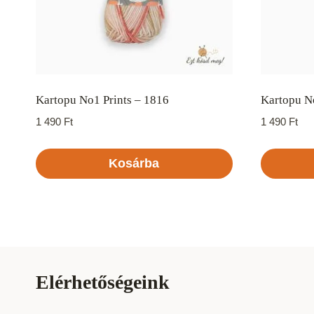
Kartopu No1 Prints – 1816
Kartopu No
1 490
Ft
1 490
Ft
Kosárba
Elérhetőségeink