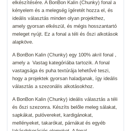
elkészítésére. A BonBon Kalin (Chunky) fonal a
kényelem és a melegség ígéretét hozza el, és
ideális választás minden olyan projekthez,
amely gyorsan elkészül, és mégis hosszantartó
meleget nyújt. Ez a fonal a téli és őszi alkotások
alapköve.
A BonBon Kalin (Chunky) egy 100% akril fonal ,
amely a
Vastag
kategóriába tartozik. A fonal
vastagsága és puha textúrája lehetővé teszi,
hogy a projektek gyorsan haladjanak, így ideális
választás a szezonális alkotásokhoz.
A BonBon Kalin (Chunky) ideális választás a téli
és őszi szezonra. Készíts belőle meleg sálakat,
sapkákat, pulóvereket, kardigánokat,
mellényeket, takarókat, párnákat és egyéb
lakásdekorációs elemeket. A fonal