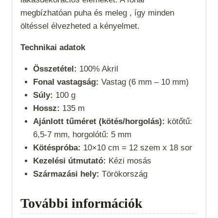
megbízhatóan puha és meleg , így minden
öltéssel élvezheted a kényelmet.
Technikai adatok
Összetétel:
100% Akril
Fonal vastagság:
Vastag (6 mm – 10 mm)
Súly:
100 g
Hossz:
135 m
Ajánlott tűméret (kötés/horgolás):
kötőtű:
6,5-7 mm, horgolótű: 5 mm
Kötéspróba:
10×10 cm = 12 szem x 18 sor
Kezelési útmutató:
Kézi mosás
Származási hely:
Törökország
További információk