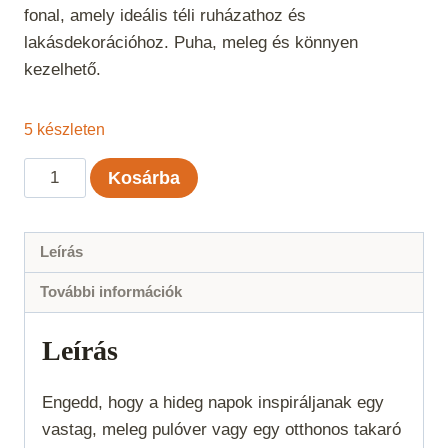
fonal, amely ideális téli ruházathoz és
lakásdekorációhoz. Puha, meleg és könnyen
kezelhető.
5 készleten
BonBon
Kosárba
Kalin
-
Rozsdavörös
Leírás
mennyiség
További információk
Leírás
Engedd, hogy a hideg napok inspiráljanak egy
vastag, meleg pulóver vagy egy otthonos takaró