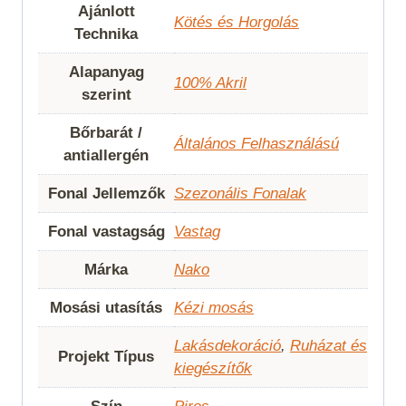
Ajánlott
Kötés és Horgolás
Technika
Alapanyag
100% Akril
szerint
Bőrbarát /
Általános Felhasználású
antiallergén
Fonal Jellemzők
Szezonális Fonalak
Fonal vastagság
Vastag
Márka
Nako
Mosási utasítás
Kézi mosás
Lakásdekoráció
,
Ruházat és
Projekt Típus
kiegészítők