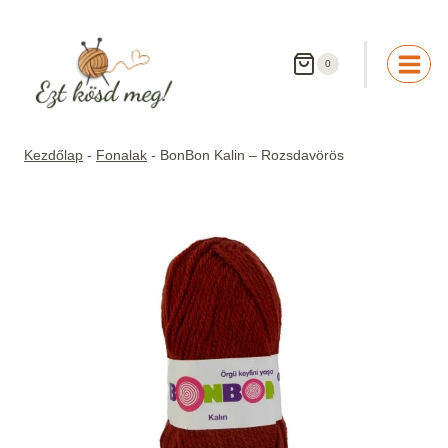
Skip
to
content
0
Kezdőlap
-
Fonalak
-
BonBon Kalin – Rozsdavörös