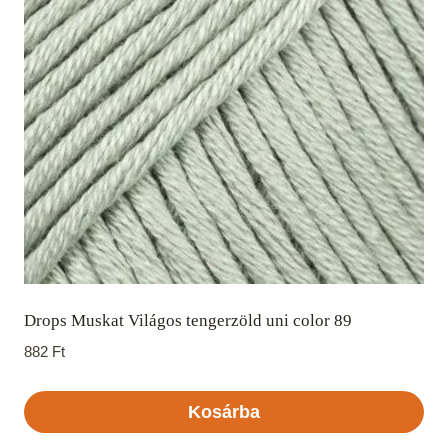
Drops Muskat Világos tengerzöld uni color 89
882
Ft
Kosárba