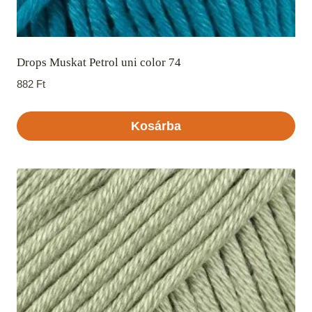
Drops Muskat Petrol uni color 74
882
Ft
Kosárba