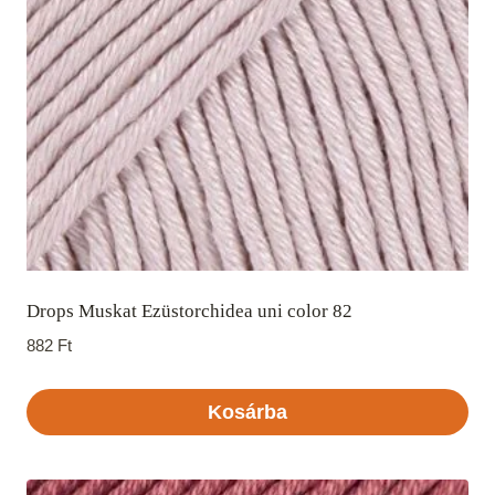
Drops Muskat Ezüstorchidea uni color 82
882
Ft
Kosárba