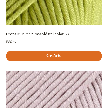
Drops Muskat Almazöld uni color 53
882
Ft
Kosárba