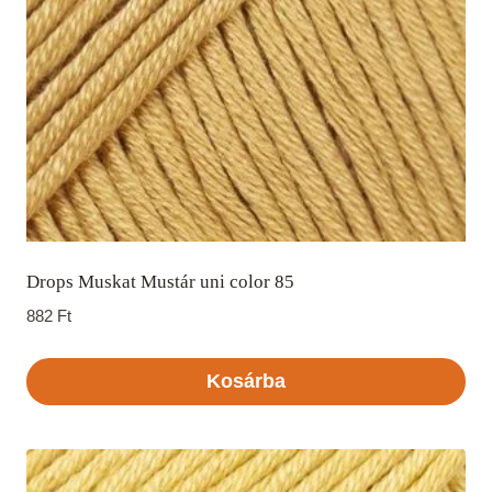
Drops Muskat Mustár uni color 85
882
Ft
Kosárba