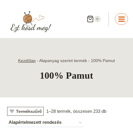
Skip
to
content
0
Kezdőlap
-
Alapanyag szerint termék
-
100% Pamut
100% Pamut
1–28 termék, összesen 233 db
Termékszűrő