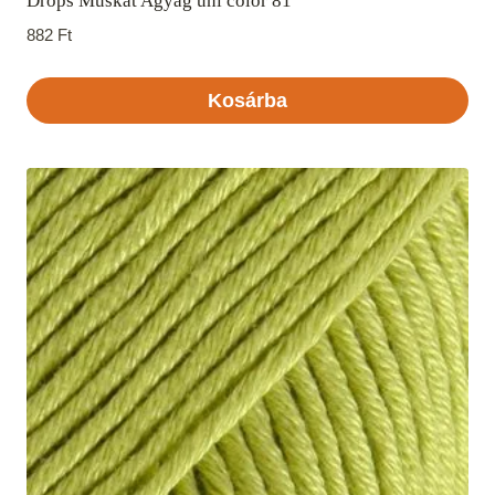
Drops Muskat Agyag uni color 81
882
Ft
Kosárba