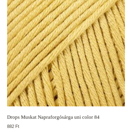
Drops Muskat Napraforgósárga uni color 84
882
Ft