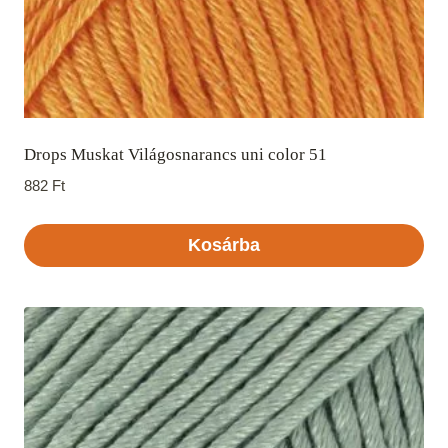
Drops Muskat Világosnarancs uni color 51
882
Ft
Kosárba