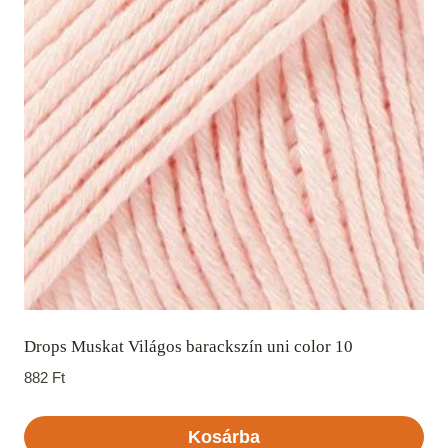
Drops Muskat Világos barackszín uni color 10
882
Ft
Kosárba