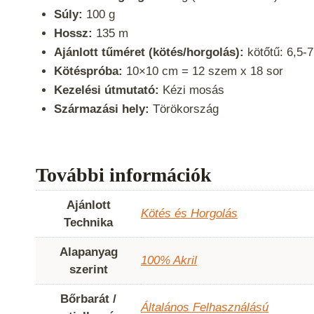
Súly:
100 g
Hossz:
135 m
Ajánlott tűméret (kötés/horgolás):
kötőtű: 6,5-
Kötéspróba:
10×10 cm = 12 szem x 18 sor
Kezelési útmutató:
Kézi mosás
Származási hely:
Törökország
További információk
Ajánlott
Kötés és Horgolás
Technika
Alapanyag
100% Akril
szerint
Bőrbarát /
Általános Felhasználású