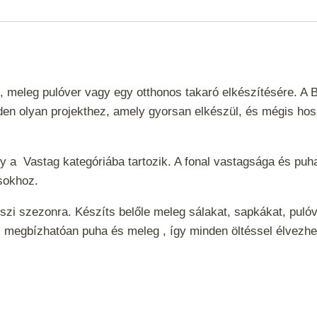
, meleg pulóver vagy egy otthonos takaró elkészítésére. A
den olyan projekthez, amely gyorsan elkészül, és mégis hossz
ely a
Vastag
kategóriába tartozik. A fonal vastagsága és puha
tásokhoz.
őszi szezonra. Készíts belőle meleg sálakat, sapkákat, pulóv
l megbízhatóan puha és meleg , így minden öltéssel élvezh