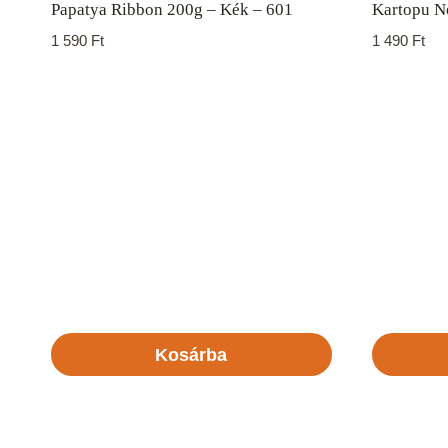
Papatya Ribbon 200g – Kék – 601
Kartopu No
1 590
Ft
1 490
Ft
Kosárba