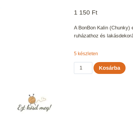
1 150
Ft
A BonBon Kalin (Chunky) eg
ruházathoz és lakásdekor
5 készleten
BonBon
Kosárba
Kalin
-
Ciklámen
mennyiség