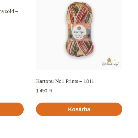
nyzöld –
Kartopu No1 Prints – 1811
1 490
Ft
Kosárba