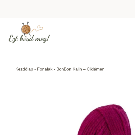
Skip
to
content
Kezdőlap
-
Fonalak
-
BonBon Kalin – Ciklámen