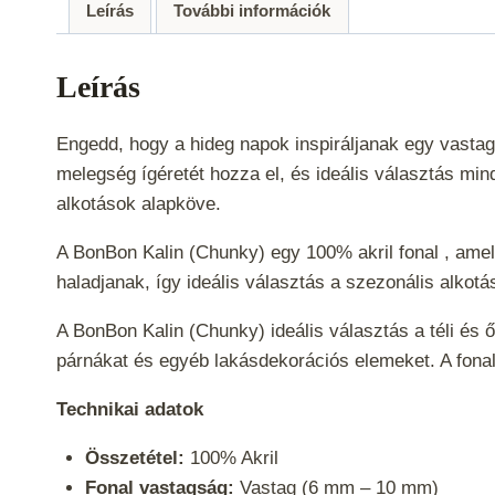
Leírás
További információk
Leírás
Engedd, hogy a hideg napok inspiráljanak egy vastag
melegség ígéretét hozza el, és ideális választás min
alkotások alapköve.
A BonBon Kalin (Chunky) egy 100% akril fonal , am
haladjanak, így ideális választás a szezonális alko
A BonBon Kalin (Chunky) ideális választás a téli és 
párnákat és egyéb lakásdekorációs elemeket. A fona
Technikai adatok
Összetétel:
100% Akril
Fonal vastagság:
Vastag (6 mm – 10 mm)