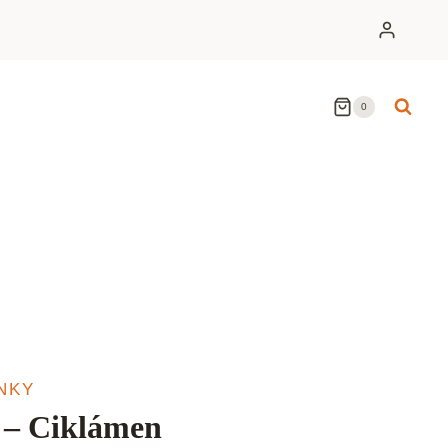
0
NKY
 – Ciklámen