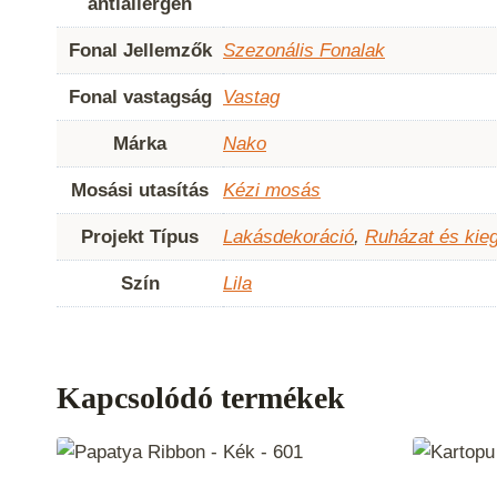
antiallergén
Fonal Jellemzők
Szezonális Fonalak
Fonal vastagság
Vastag
Márka
Nako
Mosási utasítás
Kézi mosás
Projekt Típus
Lakásdekoráció
,
Ruházat és kie
Szín
Lila
Kapcsolódó termékek