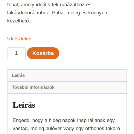
fonal, amely ideális téli ruházathoz és
lakásdekorációhoz. Puha, meleg és könnyen
kezelhető.
5 készleten
BonBon
Kosárba
Chunky
-
Bézs
Leírás
mennyiség
További információk
Leírás
Engedd, hogy a hideg napok inspiráljanak egy
vastag, meleg pulóver vagy egy otthonos takaró