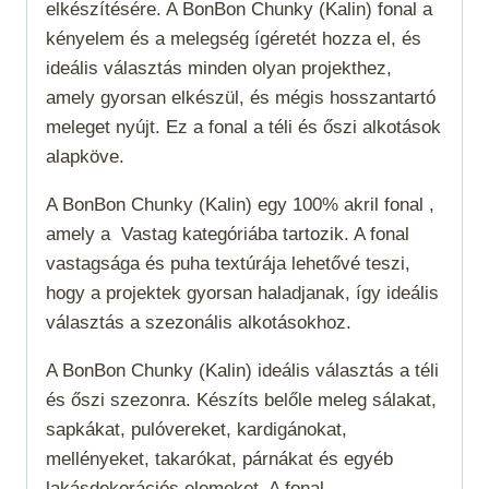
elkészítésére. A BonBon Chunky (Kalin) fonal a
kényelem és a melegség ígéretét hozza el, és
ideális választás minden olyan projekthez,
amely gyorsan elkészül, és mégis hosszantartó
meleget nyújt. Ez a fonal a téli és őszi alkotások
alapköve.
A BonBon Chunky (Kalin) egy 100% akril fonal ,
amely a
Vastag
kategóriába tartozik. A fonal
vastagsága és puha textúrája lehetővé teszi,
hogy a projektek gyorsan haladjanak, így ideális
választás a szezonális alkotásokhoz.
A BonBon Chunky (Kalin) ideális választás a téli
és őszi szezonra. Készíts belőle meleg sálakat,
sapkákat, pulóvereket, kardigánokat,
mellényeket, takarókat, párnákat és egyéb
lakásdekorációs elemeket. A fonal