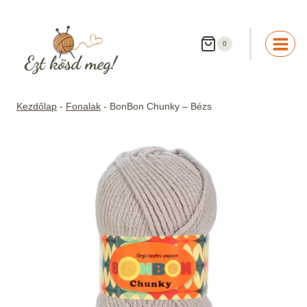
Skip
to
content
0
Kezdőlap
-
Fonalak
-
BonBon Chunky – Bézs