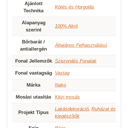
Ajánlott
Kötés és Horgolás
Technika
Alapanyag
100% Akril
szerint
Bőrbarát /
Általános Felhasználású
antiallergén
Fonal Jellemzők
Szezonális Fonalak
Fonal vastagság
Vastag
Márka
Nako
Mosási utasítás
Kézi mosás
Lakásdekoráció
,
Ruházat és
Projekt Típus
kiegészítők