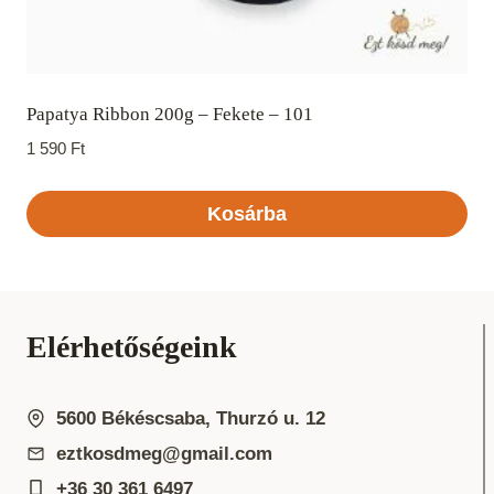
Papatya Ribbon 200g – Fekete – 101
1 590
Ft
Kosárba
Elérhetőségeink
5600 Békéscsaba, Thurzó u. 12
eztkosdmeg@gmail.com
+36 30 361 6497