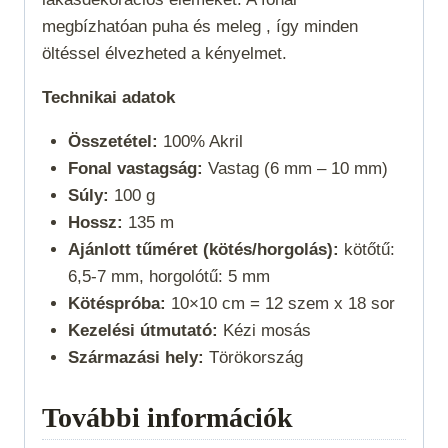
megbízhatóan puha és meleg , így minden
öltéssel élvezheted a kényelmet.
Technikai adatok
Összetétel:
100% Akril
Fonal vastagság:
Vastag (6 mm – 10 mm)
Súly:
100 g
Hossz:
135 m
Ajánlott tűméret (kötés/horgolás):
kötőtű:
6,5-7 mm, horgolótű: 5 mm
Kötéspróba:
10×10 cm = 12 szem x 18 sor
Kezelési útmutató:
Kézi mosás
Származási hely:
Törökország
További információk