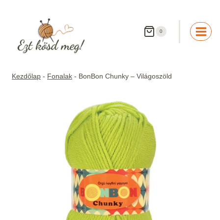
Skip
to
content
0
Kezdőlap
-
Fonalak
-
BonBon Chunky – Világoszöld