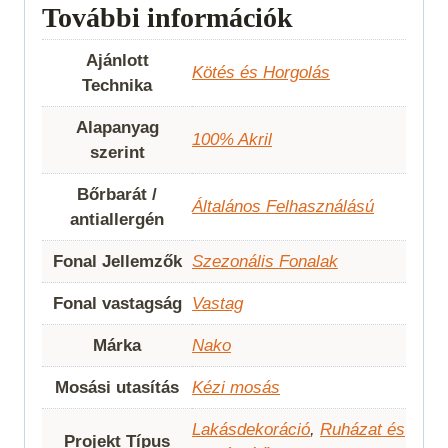
További információk
Ajánlott
Kötés és Horgolás
Technika
Alapanyag
100% Akril
szerint
Bőrbarát /
Általános Felhasználású
antiallergén
Fonal Jellemzők
Szezonális Fonalak
Fonal vastagság
Vastag
Márka
Nako
Mosási utasítás
Kézi mosás
Lakásdekoráció
,
Ruházat és
Projekt Típus