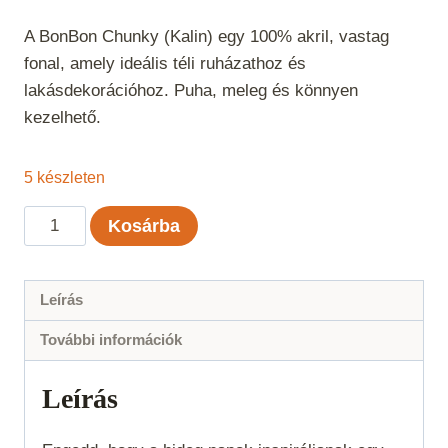
A BonBon Chunky (Kalin) egy 100% akril, vastag
fonal, amely ideális téli ruházathoz és
lakásdekorációhoz. Puha, meleg és könnyen
kezelhető.
5 készleten
BonBon
Kosárba
Chunky
-
Világoszöld
Leírás
mennyiség
További információk
Leírás