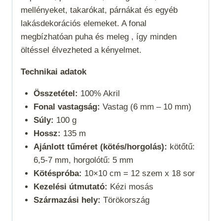
mellényeket, takarókat, párnákat és egyéb
lakásdekorációs elemeket. A fonal
megbízhatóan puha és meleg , így minden
öltéssel élvezheted a kényelmet.
Technikai adatok
Összetétel:
100% Akril
Fonal vastagság:
Vastag (6 mm – 10 mm)
Súly:
100 g
Hossz:
135 m
Ajánlott tűméret (kötés/horgolás):
kötőtű:
6,5-7 mm, horgolótű: 5 mm
Kötéspróba:
10×10 cm = 12 szem x 18 sor
Kezelési útmutató:
Kézi mosás
Származási hely:
Törökország