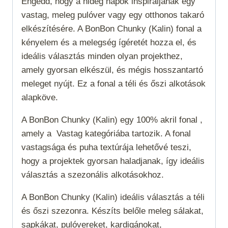
Engedd, hogy a hideg napok inspiráljanak egy
vastag, meleg pulóver vagy egy otthonos takaró
elkészítésére. A BonBon Chunky (Kalin) fonal a
kényelem és a melegség ígéretét hozza el, és
ideális választás minden olyan projekthez,
amely gyorsan elkészül, és mégis hosszantartó
meleget nyújt. Ez a fonal a téli és őszi alkotások
alapköve.
A BonBon Chunky (Kalin) egy 100% akril fonal ,
amely a
Vastag
kategóriába tartozik. A fonal
vastagsága és puha textúrája lehetővé teszi,
hogy a projektek gyorsan haladjanak, így ideális
választás a szezonális alkotásokhoz.
A BonBon Chunky (Kalin) ideális választás a téli
és őszi szezonra. Készíts belőle meleg sálakat,
sapkákat, pulóvereket, kardigánokat,