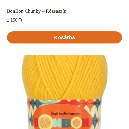
BonBon Chunky – Rózsaszín
1 150
Ft
Kosárba