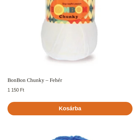
BonBon Chunky – Fehér
1 150
Ft
Kosárba