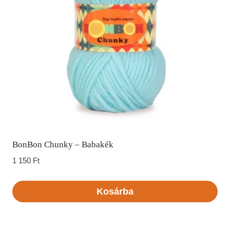
BonBon Chunky – Babakék
1 150
Ft
Kosárba