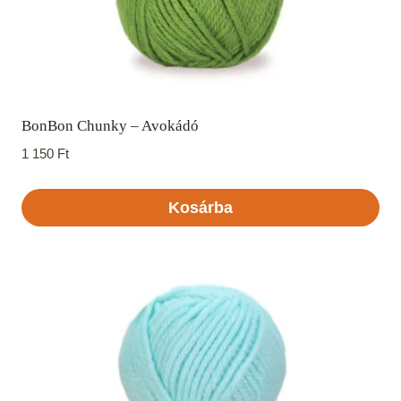
BonBon Chunky – Avokádó
1 150
Ft
Kosárba