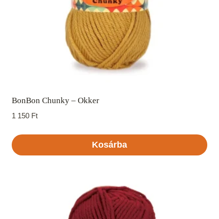
BonBon Chunky – Okker
1 150
Ft
Kosárba