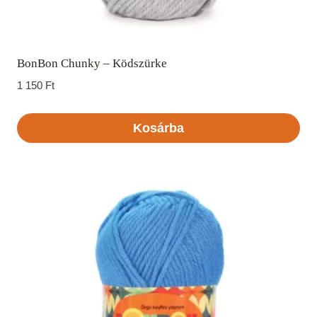
BonBon Chunky – Ködszürke
1 150
Ft
Kosárba