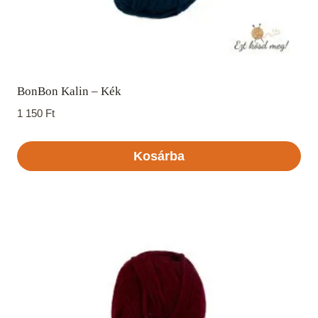
BonBon Kalin – Kék
1 150
Ft
Kosárba