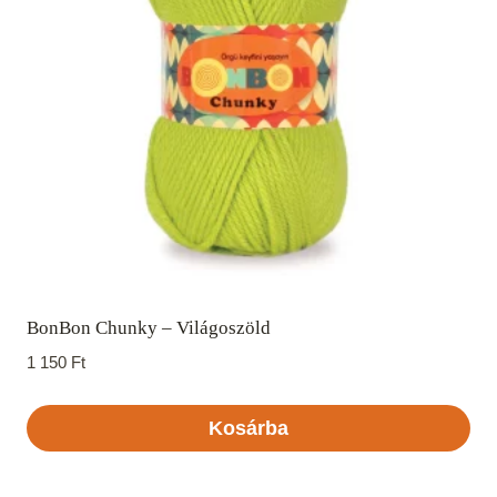
BonBon Chunky – Világoszöld
1 150
Ft
Kosárba