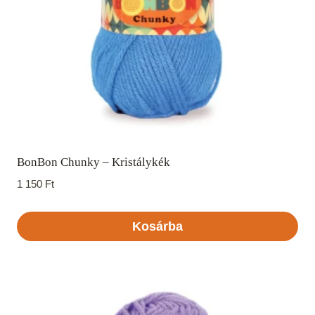
BonBon Chunky – Kristálykék
1 150
Ft
Kosárba