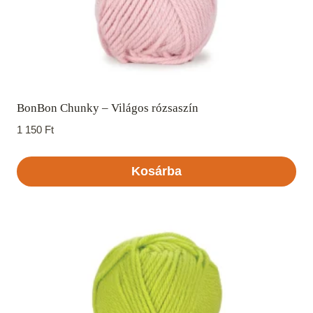
BonBon Chunky – Világos rózsaszín
1 150
Ft
Kosárba