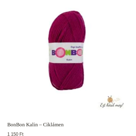
BonBon Kalin – Ciklámen
1 150
Ft