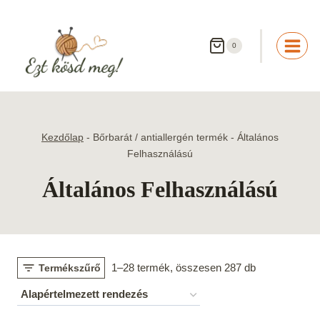
Skip
to
content
0
Kezdőlap
-
Bőrbarát / antiallergén termék
-
Általános
Felhasználású
Általános Felhasználású
1–28 termék, összesen 287 db
Termékszűrő