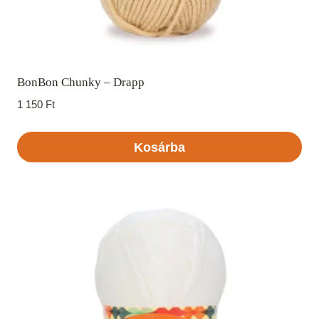
BonBon Chunky – Drapp
1 150
Ft
Kosárba