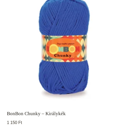
BonBon Chunky – Királykék
1 150
Ft