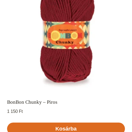
BonBon Chunky – Piros
1 150
Ft
Kosárba