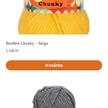
BonBon Chunky – Sárga
1 150
Ft
Kosárba