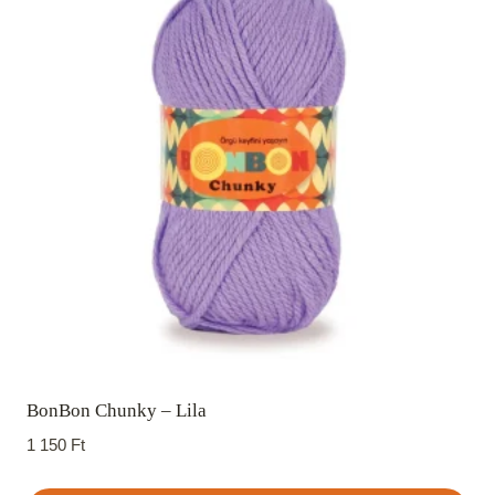
BonBon Chunky – Lila
1 150
Ft