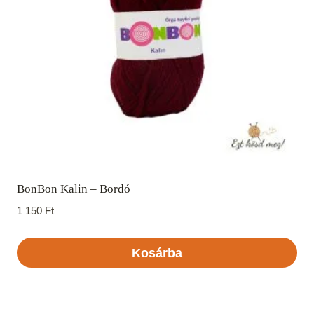
BonBon Kalin – Bordó
1 150
Ft
Kosárba