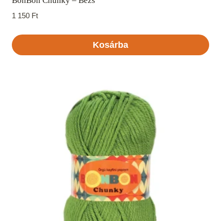
BonBon Chunky – Bézs
1 150
Ft
Kosárba