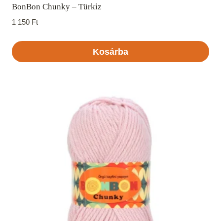
BonBon Chunky – Türkiz
1 150
Ft
Kosárba