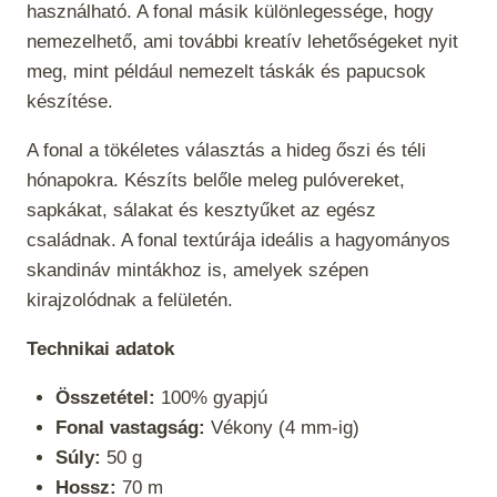
használható. A fonal másik különlegessége, hogy
nemezelhető, ami további kreatív lehetőségeket nyit
meg, mint például nemezelt táskák és papucsok
készítése.
A fonal a
tökéletes választás a hideg őszi és téli
hónapokra. Készíts belőle meleg pulóvereket,
sapkákat, sálakat és kesztyűket az egész
családnak. A fonal textúrája ideális a hagyományos
skandináv mintákhoz is, amelyek szépen
kirajzolódnak a felületén.
Technikai adatok
Összetétel:
100% gyapjú
Fonal vastagság:
Vékony (4 mm-ig)
Súly:
50 g
Hossz:
70 m