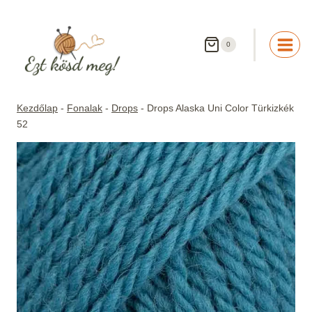
Skip
to
content
0
Kezdőlap
-
Fonalak
-
Drops
-
Drops Alaska Uni Color Türkizkék
52