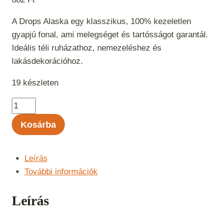
A Drops Alaska egy klasszikus, 100% kezeletlen
gyapjú fonal, ami melegséget és tartósságot garantál.
Ideális téli ruházathoz, nemezeléshez és
lakásdekorációhoz.
19 készleten
Drops
Alaska
Kosárba
Uni
Color
Türkizkék
Leírás
52
További információk
mennyiség
Leírás