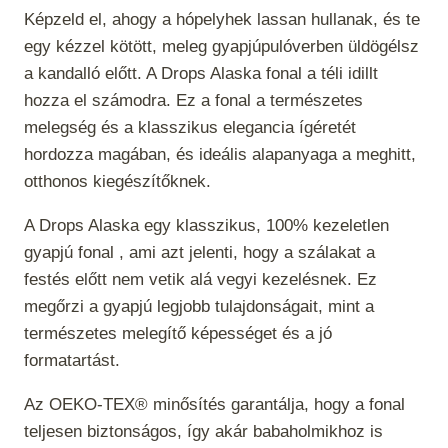
Képzeld el, ahogy a hópelyhek lassan hullanak, és te
egy kézzel kötött, meleg gyapjúpulóverben üldögélsz
a kandalló előtt. A Drops Alaska fonal a téli idillt
hozza el számodra. Ez a fonal a természetes
melegség és a klasszikus elegancia ígéretét
hordozza magában, és ideális alapanyaga a meghitt,
otthonos kiegészítőknek.
A Drops Alaska egy klasszikus, 100% kezeletlen
gyapjú fonal , ami azt jelenti, hogy a szálakat a
festés előtt nem vetik alá vegyi kezelésnek. Ez
megőrzi a gyapjú legjobb tulajdonságait, mint a
természetes melegítő képességet és a jó
formatartást.
Az OEKO-TEX® minősítés garantálja, hogy a fonal
teljesen biztonságos, így akár babaholmikhoz is