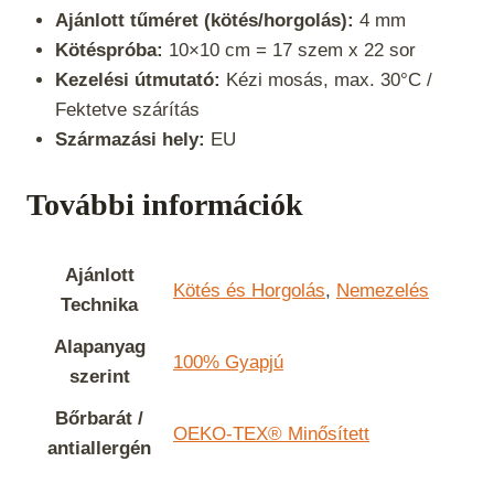
Ajánlott tűméret (kötés/horgolás):
4 mm
Kötéspróba:
10×10 cm = 17 szem x 22 sor
Kezelési útmutató:
Kézi mosás, max. 30°C /
Fektetve szárítás
Származási hely:
EU
További információk
Ajánlott
Kötés és Horgolás
,
Nemezelés
Technika
Alapanyag
100% Gyapjú
szerint
Bőrbarát /
OEKO-TEX® Minősített
antiallergén