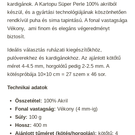
kardigánok. A Kartopu Süper Perle 100% akrilból
készül, és a gyártási technológiájának köszönhetően
rendkívül puha és sima tapintású. A fonal vastagsága
Vékony
, ami finom és elegáns végeredményt
biztosít.
Ideális választás ruházati kiegészítőkhöz,
pulóverekhez és kardigánokhoz. Az ajánlott kötőtű
méret 4-4.5 mm, horgolótű pedig 2-2.5 mm. A
kötéspróbája 10×10 cm = 27 szem x 46 sor.
Technikai adatok
Összetétel:
100% Akril
Fonal vastagság:
Vékony (4 mm-ig)
Súly:
100 g
Hossz:
400 m
Ajánlott tűméret (kötés/horgolás):
kötőtű: 4