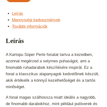
Perle
-
Rózsaszín
Leírás
-
Mennyiségi kedvezmények
737
További információk
mennyiség
Leírás
A Kartopu Süper Perle fonalat tartva a kezedben,
azonnal megérzed a selymes puhaságot, ami a
finomabb ruhadarabok készítésére inspirál. Ez a
fonal a klasszikus alapanyagok kedvelőinek készült,
akik értékelik a könnyű kezelhetőséget és a tartós
minőséget.
A fonal magas szálhossza miatt ideális a nagyobb,
de finomabb darabokhoz, mint például pulóverek és