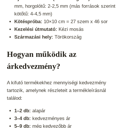
mm, horgolótű: 2-2,5 mm (más források szerint
kötőtű: 4-4,5 mm)
Kötéspróba:
10×10 cm = 27 szem x 46 sor
Kezelési útmutató:
Kézi mosás
Származási hely:
Törökország
Hogyan működik az
árkedvezmény?
A kifutó termékekhez mennyiségi kedvezmény
tartozik, amelynek részleteit a termékleírásnál
találod:
1–2 db:
alapár
3–4 db:
kedvezményes ár
5–9 db:
még kedvezőbb ár