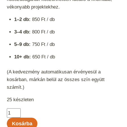
vékonyabb projektekhez.
1–2 db:
850 Ft / db
3–4 db:
800 Ft / db
5–9 db:
750 Ft / db
10+ db:
650 Ft / db
(A kedvezmény automatikusan érvényesül a
kosárban, márkán belül az összes szín együtt
számít.)
25 készleten
Kartopu
Süper
Kosárba