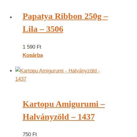
Papatya Ribbon 250g –
Lila – 3506
1 590
Ft
Kosárba
Kartopu Amigurumi –
Halványzöld – 1437
750
Ft