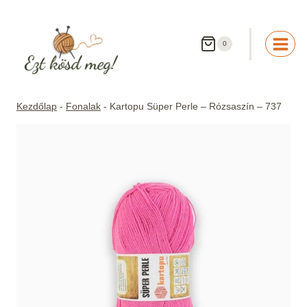
Skip
to
content
0
Kezdőlap
-
Fonalak
-
Kartopu Süper Perle – Rózsaszín – 737