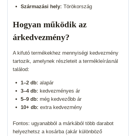
Származási hely:
Törökország
Hogyan működik az
árkedvezmény?
A kifutó termékekhez mennyiségi kedvezmény
tartozik, amelynek részleteit a termékleírásnál
találod:
1–2 db:
alapár
3–4 db:
kedvezményes ár
5–9 db:
még kedvezőbb ár
10+ db:
extra kedvezmény
Fontos: ugyanabból a márkából több darabot
helyezhetsz a kosárba (akár különböző