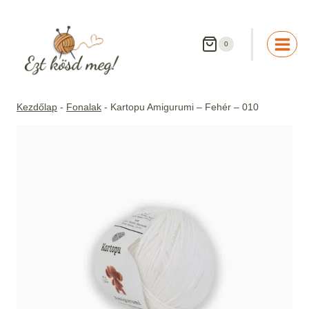
Skip
to
content
0
Kezdőlap
-
Fonalak
-
Kartopu Amigurumi – Fehér – 010