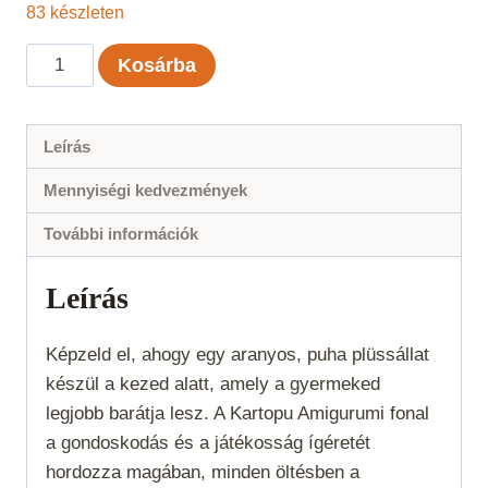
83 készleten
Kartopu
Kosárba
Amigurumi
-
Fehér
Leírás
-
Mennyiségi kedvezmények
010
mennyiség
További információk
Leírás
Képzeld el, ahogy egy aranyos, puha plüssállat
készül a kezed alatt, amely a gyermeked
legjobb barátja lesz. A Kartopu Amigurumi fonal
a gondoskodás és a játékosság ígéretét
hordozza magában, minden öltésben a