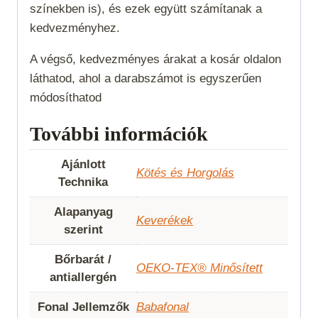
színekben is), és ezek együtt számítanak a
kedvezményhez.
A végső, kedvezményes árakat a kosár oldalon
láthatod, ahol a darabszámot is egyszerűen
módosíthatod
További információk
Ajánlott
Kötés és Horgolás
Technika
Alapanyag
Keverékek
szerint
Bőrbarát /
OEKO-TEX® Minősített
antiallergén
Fonal Jellemzők
Babafonal