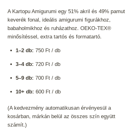
A Kartopu Amigurumi egy 51% akril és 49% pamut
keverék fonal, ideális amigurumi figurákhoz,
babaholmikhoz és ruházathoz. OEKO-TEX®
minősítéssel, extra tartós és formatartó.
1–2 db:
750
Ft / db
3–4 db:
720 Ft / db
5–9 db:
700 Ft / db
10+ db:
600 Ft / db
(A kedvezmény automatikusan érvényesül a
kosárban, márkán belül az összes szín együtt
számít.)