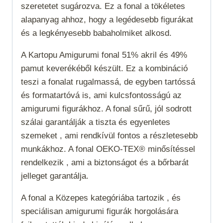
szeretetet sugározva. Ez a fonal a tökéletes
alapanyag ahhoz, hogy a legédesebb figurákat
és a legkényesebb babaholmiket alkosd.
A Kartopu Amigurumi fonal 51% akril és 49%
pamut keverékéből készült. Ez a kombináció
teszi a fonalat rugalmassá, de egyben tartóssá
és formatartóvá is, ami kulcsfontosságú az
amigurumi figurákhoz. A fonal sűrű, jól sodrott
szálai garantálják a tiszta és egyenletes
szemeket , ami rendkívül fontos a részletesebb
munkákhoz. A fonal OEKO-TEX® minősítéssel
rendelkezik , ami a biztonságot és a bőrbarát
jelleget garantálja.
A fonal a
Közepes
kategóriába tartozik , és
speciálisan amigurumi figurák horgolására