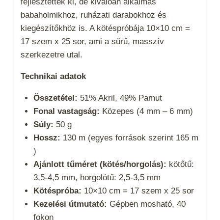
fejlesztették ki, de kiválóan alkalmas
babaholmikhoz, ruházati darabokhoz és
kiegészítőkhöz is. A kötéspróbája 10×10 cm =
17 szem x 25 sor, ami a sűrű, masszív
szerkezetre utal.
Technikai adatok
Összetétel:
51% Akril, 49% Pamut
Fonal vastagság:
Közepes (4 mm – 6 mm)
Súly:
50 g
Hossz:
130 m (egyes források szerint 165 m
)
Ajánlott tűméret (kötés/horgolás):
kötőtű:
3,5-4,5 mm, horgolótű: 2,5-3,5 mm
Kötéspróba:
10×10 cm = 17 szem x 25 sor
Kezelési útmutató:
Gépben mosható, 40
fokon