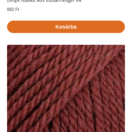
Drops Alaska Mix Északi-tenger 64
882
Ft
Kosárba