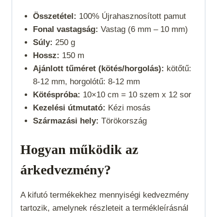
Összetétel:
100% Újrahasznosított pamut
Fonal vastagság:
Vastag (6 mm – 10 mm)
Súly:
250 g
Hossz:
150 m
Ajánlott tűméret (kötés/horgolás):
kötőtű:
8-12 mm, horgolótű: 8-12 mm
Kötéspróba:
10×10 cm = 10 szem x 12 sor
Kezelési útmutató:
Kézi mosás
Származási hely:
Törökország
Hogyan működik az
árkedvezmény?
A kifutó termékekhez mennyiségi kedvezmény
tartozik, amelynek részleteit a termékleírásnál