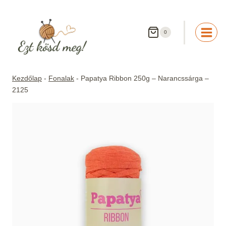
Skip
to
content
0
Kezdőlap
-
Fonalak
-
Papatya Ribbon 250g – Narancssárga –
2125