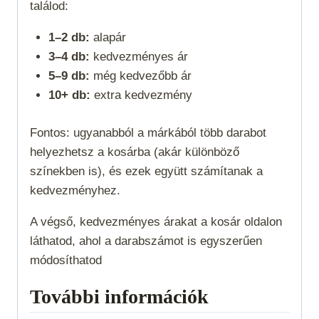
találod:
1–2 db:
alapár
3–4 db:
kedvezményes ár
5–9 db:
még kedvezőbb ár
10+ db:
extra kedvezmény
Fontos: ugyanabból a márkából több darabot
helyezhetsz a kosárba (akár különböző
színekben is), és ezek együtt számítanak a
kedvezményhez.
A végső, kedvezményes árakat a kosár oldalon
láthatod, ahol a darabszámot is egyszerűen
módosíthatod
További információk