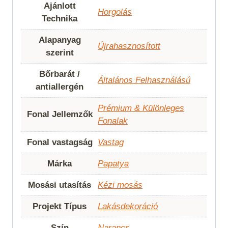
Ajánlott
Horgolás
Technika
Alapanyag
Újrahasznosított
szerint
Bőrbarát /
Általános Felhasználású
antiallergén
Prémium & Különleges
Fonal Jellemzők
Fonalak
Fonal vastagság
Vastag
Márka
Papatya
Mosási utasítás
Kézi mosás
Projekt Típus
Lakásdekoráció
Szín
Narancs