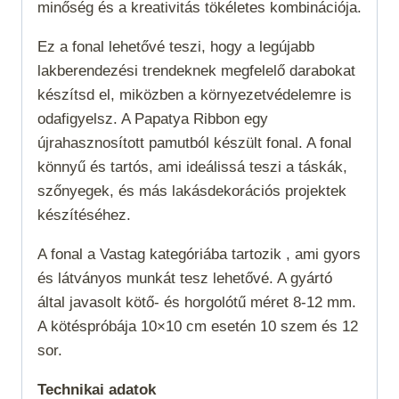
minőség és a kreativitás tökéletes kombinációja.
Ez a fonal lehetővé teszi, hogy a legújabb
lakberendezési trendeknek megfelelő darabokat
készítsd el, miközben a környezetvédelemre is
odafigyelsz. A Papatya Ribbon egy
újrahasznosított pamutból készült fonal. A fonal
könnyű és tartós, ami ideálissá teszi a táskák,
szőnyegek, és más lakásdekorációs projektek
készítéséhez.
A fonal a
Vastag
kategóriába tartozik , ami gyors
és látványos munkát tesz lehetővé. A gyártó
által javasolt kötő- és horgolótű méret 8-12 mm.
A kötéspróbája 10×10 cm esetén 10 szem és 12
sor.
Technikai adatok