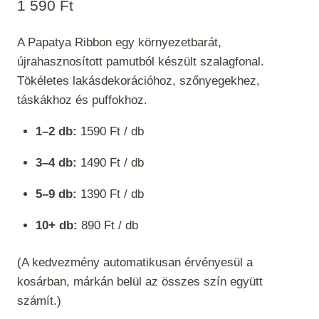
1 590
Ft
A Papatya Ribbon egy környezetbarát,
újrahasznosított pamutból készült szalagfonal.
Tökéletes lakásdekorációhoz, szőnyegekhez,
táskákhoz és puffokhoz.
1–2 db:
1590 Ft / db
3–4 db:
1490 Ft / db
5–9 db:
1390 Ft / db
10+ db:
890 Ft / db
(A kedvezmény automatikusan érvényesül a
kosárban, márkán belül az összes szín együtt
számít.)