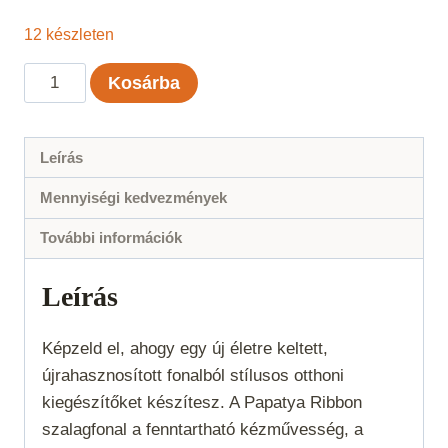
12 készleten
Papatya
Kosárba
Ribbon
250g
-
Leírás
Narancssárga
Mennyiségi kedvezmények
-
2125
További információk
mennyiség
Leírás
Képzeld el, ahogy egy új életre keltett,
újrahasznosított fonalból stílusos otthoni
kiegészítőket készítesz. A Papatya Ribbon
szalagfonal a fenntartható kézművesség, a