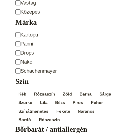
vastagság
Vastag
Közepes
Márka
Product
Kartopu
Brand
Panni
Drops
Nako
Schachenmayer
Szín
Szín
Kék
Rózsaszín
Zöld
Barna
Sárga
Szürke
Lila
Bézs
Piros
Fehér
Színátmenetes
Fekete
Narancs
Bordó
Rószaszín
Bőrbarát / antiallergén