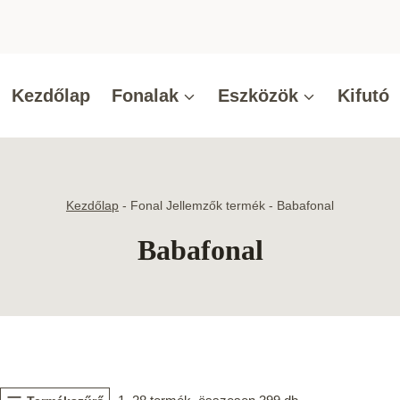
Kezdőlap
Fonalak
Eszközök
Kifutó
Kezdőlap
-
Fonal Jellemzők termék
-
Babafonal
Babafonal