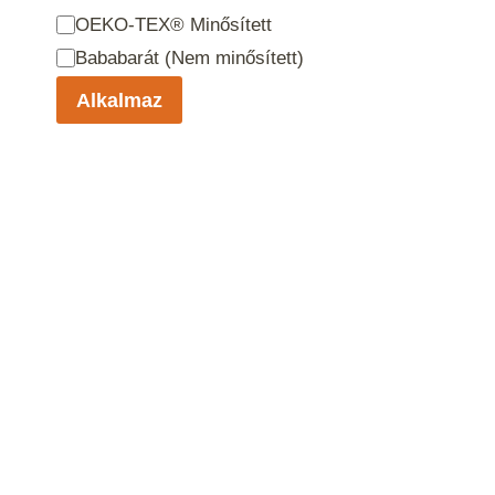
Bőrbarát /
OEKO-TEX® Minősített
antiallergén
Bababarát (Nem minősített)
Alkalmaz