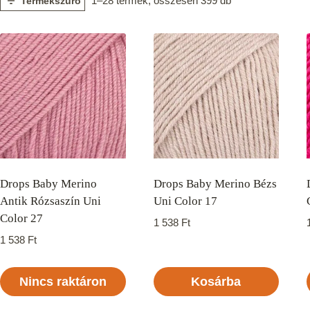
1–28 termék, összesen 399 db
Termékszűrő
Drops Baby Merino
Drops Baby Merino Bézs
Antik Rózsaszín Uni
Uni Color 17
Color 27
1 538
Ft
1 538
Ft
Nincs raktáron
Kosárba