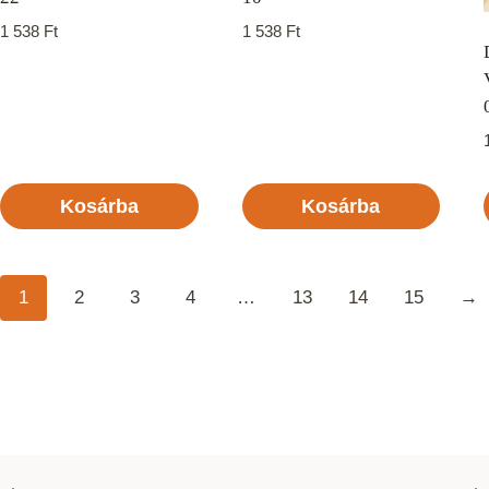
1 538
Ft
1 538
Ft
Kosárba
Kosárba
1
2
3
4
…
13
14
15
→