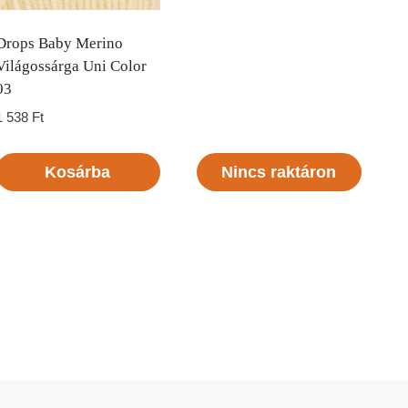
Drops Baby Merino
Világossárga Uni Color
03
1 538
Ft
Kosárba
Nincs raktáron