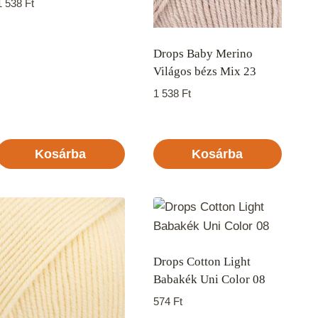
1 538
Ft
Drops Baby Merino
Világos bézs Mix 23
1 538
Ft
Kosárba
Kosárba
Drops Cotton Light
Babakék Uni Color 08
574
Ft