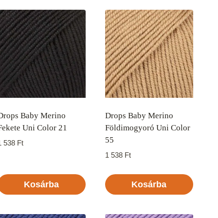
Drops Baby Merino
Drops Baby Merino
Fekete Uni Color 21
Földimogyoró Uni Color
55
1 538
Ft
1 538
Ft
Kosárba
Kosárba