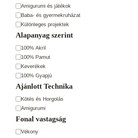
Amigurumi és játékok
Baba- és gyermekruházat
Különleges projektek
Alapanyag szerint
Alapanyag
100% Akril
szerint
100% Pamut
Keverékek
100% Gyapjú
Ajánlott Technika
Ajánlott
Kötés és Horgolás
Technika
Amigurumi
Fonal vastagság
Fonal
Vékony