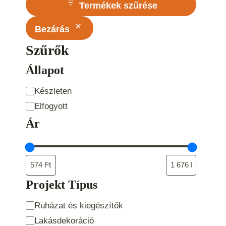
Termékek szűrése
Bezárás
Szűrők
Állapot
Állapot
Készleten
Elfogyott
Ár
Projekt Típus
Projekt
Ruházat és kiegészítők
Típus
Lakásdekoráció