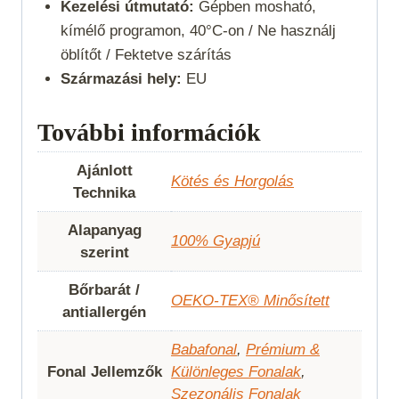
Kezelési útmutató:
Gépben mosható,
kímélő programon, 40°C-on / Ne használj
öblítőt / Fektetve szárítás
Származási hely:
EU
További információk
Ajánlott
Kötés és Horgolás
Technika
Alapanyag
100% Gyapjú
szerint
Bőrbarát /
OEKO-TEX® Minősített
antiallergén
Babafonal
,
Prémium &
Fonal Jellemzők
Különleges Fonalak
,
Szezonális Fonalak