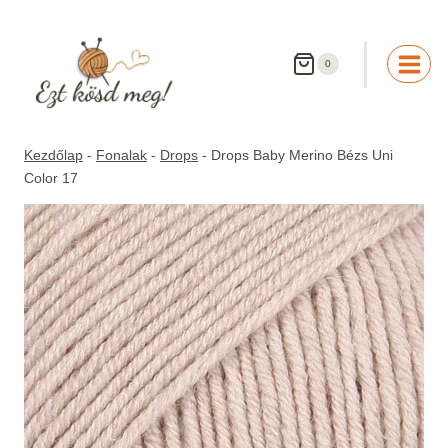
Skip
to
content
0
Kezdőlap
-
Fonalak
-
Drops
-
Drops Baby Merino Bézs Uni
Color 17