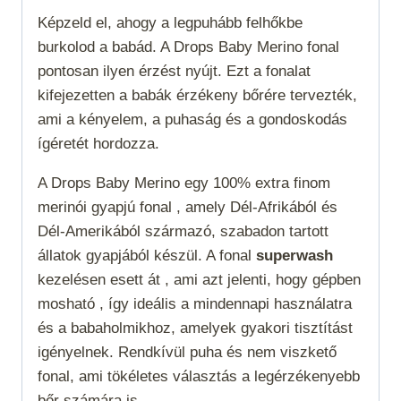
Képzeld el, ahogy a legpuhább felhőkbe
burkolod a babád. A Drops Baby Merino fonal
pontosan ilyen érzést nyújt. Ezt a fonalat
kifejezetten a babák érzékeny bőrére tervezték,
ami a kényelem, a puhaság és a gondoskodás
ígéretét hordozza.
A Drops Baby Merino egy 100% extra finom
merinói gyapjú fonal , amely Dél-Afrikából és
Dél-Amerikából származó, szabadon tartott
állatok gyapjából készül. A fonal
superwash
kezelésen esett át , ami azt jelenti, hogy gépben
mosható , így ideális a mindennapi használatra
és a babaholmikhoz, amelyek gyakori tisztítást
igényelnek. Rendkívül puha és nem viszkető
fonal, ami tökéletes választás a legérzékenyebb
bőr számára is.