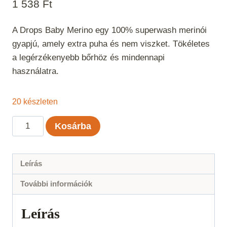
1 538
Ft
A Drops Baby Merino egy 100% superwash merinói
gyapjú, amely extra puha és nem viszket. Tökéletes
a legérzékenyebb bőrhöz és mindennapi
használatra.
20 készleten
Drops
Kosárba
Baby
Merino
Bézs
Leírás
Uni
További információk
Color
17
Leírás
mennyiség