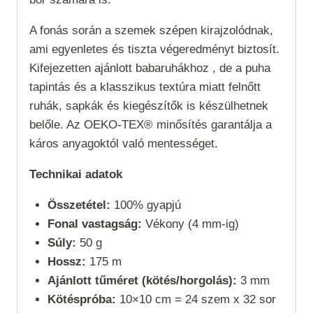
A fonás során a szemek szépen kirajzolódnak,
ami egyenletes és tiszta végeredményt biztosít.
Kifejezetten ajánlott babaruhákhoz , de a puha
tapintás és a klasszikus textúra miatt felnőtt
ruhák, sapkák és kiegészítők is készülhetnek
belőle. Az OEKO-TEX® minősítés garantálja a
káros anyagoktól való mentességet.
Technikai adatok
Összetétel:
100% gyapjú
Fonal vastagság:
Vékony (4 mm-ig)
Súly:
50 g
Hossz:
175 m
Ajánlott tűméret (kötés/horgolás):
3 mm
Kötéspróba:
10×10 cm = 24 szem x 32 sor