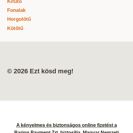
Kifutó
Fonalak
Horgolótű
Kötőtű
© 2026 Ezt kösd meg!
A kényelmes és biztonságos online fizetést a
Barion Payment Zrt. biztosítja. Magyar Nemzeti