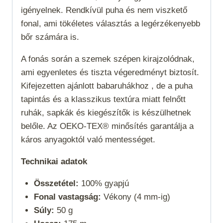
igényelnek. Rendkívül puha és nem viszkető
fonal, ami tökéletes választás a legérzékenyebb
bőr számára is.
A fonás során a szemek szépen kirajzolódnak,
ami egyenletes és tiszta végeredményt biztosít.
Kifejezetten ajánlott babaruhákhoz , de a puha
tapintás és a klasszikus textúra miatt felnőtt
ruhák, sapkák és kiegészítők is készülhetnek
belőle. Az OEKO-TEX® minősítés garantálja a
káros anyagoktól való mentességet.
Technikai adatok
Összetétel:
100% gyapjú
Fonal vastagság:
Vékony (4 mm-ig)
Súly:
50 g