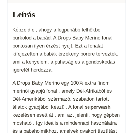
Uni
Color
Leírás
22
mennyiség
Képzeld el, ahogy a legpuhább felhőkbe
burkolod a babád. A Drops Baby Merino fonal
pontosan ilyen érzést nyújt. Ezt a fonalat
kifejezetten a babák érzékeny bőrére tervezték,
ami a kényelem, a puhaság és a gondoskodás
ígéretét hordozza.
A Drops Baby Merino egy 100% extra finom
merinói gyapjú fonal , amely Dél-Afrikából és
Dél-Amerikából származó, szabadon tartott
állatok gyapjából készül. A fonal
superwash
kezelésen esett át , ami azt jelenti, hogy gépben
mosható , így ideális a mindennapi használatra
és a babaholmikhoz, amelyek gyakori tisztítást