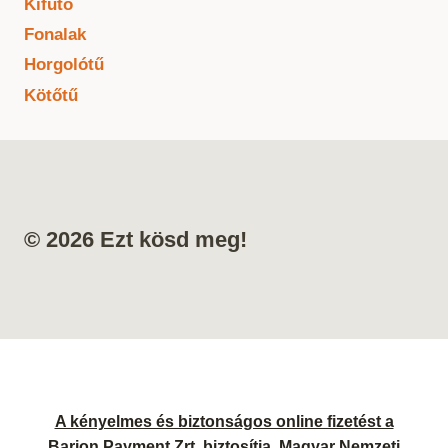
Kifutó
Fonalak
Horgolótű
Kötőtű
© 2026 Ezt kösd meg!
A kényelmes és biztonságos online fizetést a
Barion Payment Zrt. biztosítja. Magyar Nemzeti