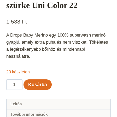
szürke Uni Color 22
1 538
Ft
A Drops Baby Merino egy 100% superwash merinói
gyapjú, amely extra puha és nem viszket. Tökéletes
a legérzékenyebb bőrhöz és mindennapi
használatra.
20 készleten
Drops
Kosárba
Baby
Merino
Világos
Leírás
szürke
További információk