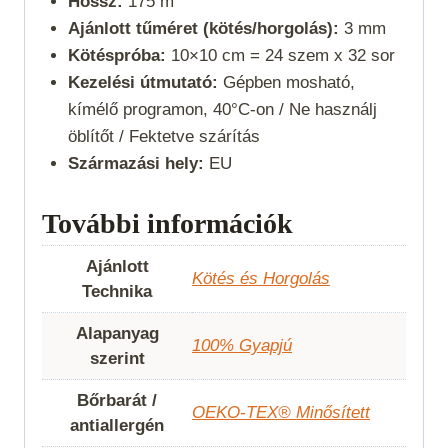
Hossz:
175 m
Ajánlott tűméret (kötés/horgolás):
3 mm
Kötéspróba:
10×10 cm = 24 szem x 32 sor
Kezelési útmutató:
Gépben mosható,
kímélő programon, 40°C-on / Ne használj
öblítőt / Fektetve szárítás
Származási hely:
EU
További információk
Ajánlott
Kötés és Horgolás
Technika
Alapanyag
100% Gyapjú
szerint
Bőrbarát /
OEKO-TEX® Minősített
antiallergén