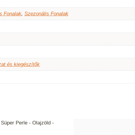
s Fonalak
,
Szezonális Fonalak
at és kiegészítők