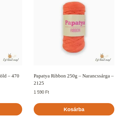
zöld – 470
Papatya Ribbon 250g – Narancssárga –
2125
1 590
Ft
Kosárba