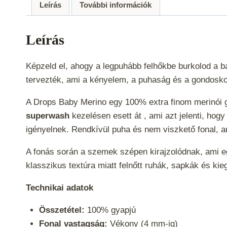
Leírás
További információk
Leírás
Képzeld el, ahogy a legpuhább felhőkbe burkolod a ba
tervezték, ami a kényelem, a puhaság és a gondosko
A Drops Baby Merino egy 100% extra finom merinói gy
superwash
kezelésen esett át , ami azt jelenti, hog
igényelnek. Rendkívül puha és nem viszkető fonal, 
A fonás során a szemek szépen kirajzolódnak, ami egy
klasszikus textúra miatt felnőtt ruhák, sapkák és k
Technikai adatok
Összetétel:
100% gyapjú
Fonal vastagság:
Vékony (4 mm-ig)