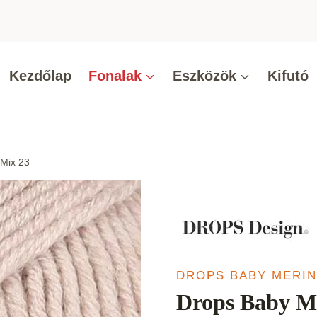
Kezdőlap
Fonalak
Eszközök
Kifutó
 Mix 23
DROPS BABY MERI
Drops Baby Me