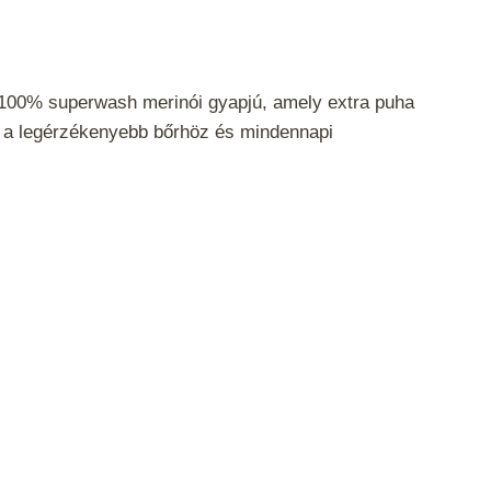
100% superwash merinói gyapjú, amely extra puha
s a legérzékenyebb bőrhöz és mindennapi