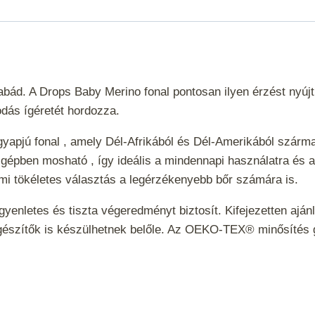
bád. A Drops Baby Merino fonal pontosan ilyen érzést nyújt.
dás ígéretét hordozza.
apjú fonal , amely Dél-Afrikából és Dél-Amerikából származó
y gépben mosható , így ideális a mindennapi használatra és 
ami tökéletes választás a legérzékenyebb bőr számára is.
enletes és tiszta végeredményt biztosít. Kifejezetten ajánl
iegészítők is készülhetnek belőle. Az OEKO-TEX® minősítés