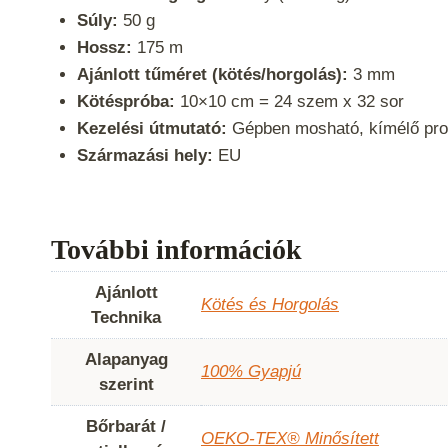
Súly:
50 g
Hossz:
175 m
Ajánlott tűméret (kötés/horgolás):
3 mm
Kötéspróba:
10×10 cm = 24 szem x 32 sor
Kezelési útmutató:
Gépben mosható, kímélő prog
Származási hely:
EU
További információk
Ajánlott
Kötés és Horgolás
Technika
Alapanyag
100% Gyapjú
szerint
Bőrbarát /
OEKO-TEX® Minősített