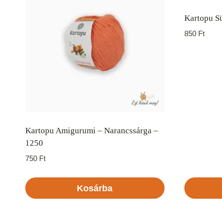
Kartopu Sü
850
Ft
Kartopu Amigurumi – Narancssárga –
1250
750
Ft
Kosárba