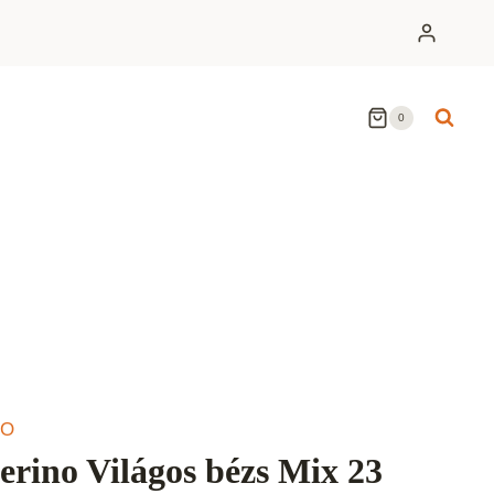
0
NO
rino Világos bézs Mix 23