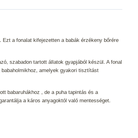
 Ezt a fonalat kifejezetten a babák érzékeny bőrére
, szabadon tartott állatok gyapjából készül. A fonal
a babaholmikhoz, amelyek gyakori tisztítást
ott babaruhákhoz , de a puha tapintás és a
 garantálja a káros anyagoktól való mentességet.