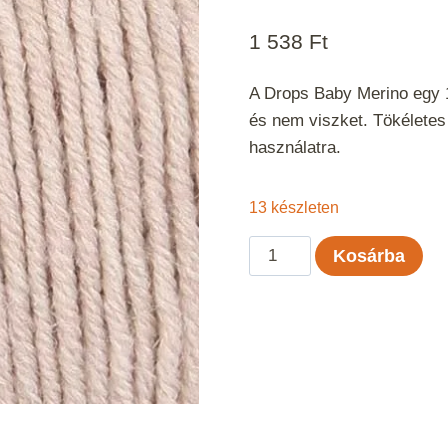
1 538
Ft
A Drops Baby Merino egy 
és nem viszket. Tökélete
használatra.
13 készleten
Drops
Kosárba
Baby
Merino
Világos
bézs
Mix
23
mennyiség