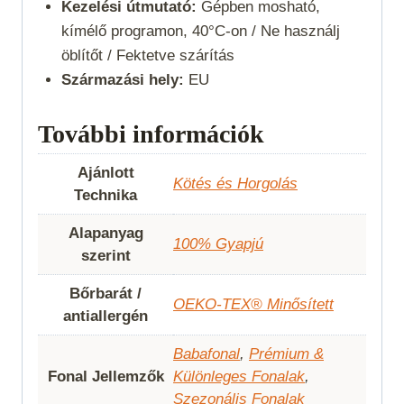
Kezelési útmutató:
Gépben mosható,
kímélő programon, 40°C-on / Ne használj
öblítőt / Fektetve szárítás
Származási hely:
EU
További információk
Ajánlott
Kötés és Horgolás
Technika
Alapanyag
100% Gyapjú
szerint
Bőrbarát /
OEKO-TEX® Minősített
antiallergén
Babafonal
,
Prémium &
Fonal Jellemzők
Különleges Fonalak
,
Szezonális Fonalak