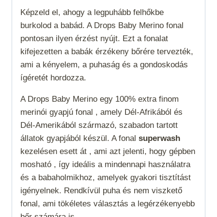
Képzeld el, ahogy a legpuhább felhőkbe
burkolod a babád. A Drops Baby Merino fonal
pontosan ilyen érzést nyújt. Ezt a fonalat
kifejezetten a babák érzékeny bőrére tervezték,
ami a kényelem, a puhaság és a gondoskodás
ígéretét hordozza.
A Drops Baby Merino egy 100% extra finom
merinói gyapjú fonal , amely Dél-Afrikából és
Dél-Amerikából származó, szabadon tartott
állatok gyapjából készül. A fonal
superwash
kezelésen esett át , ami azt jelenti, hogy gépben
mosható , így ideális a mindennapi használatra
és a babaholmikhoz, amelyek gyakori tisztítást
igényelnek. Rendkívül puha és nem viszkető
fonal, ami tökéletes választás a legérzékenyebb
bőr számára is.