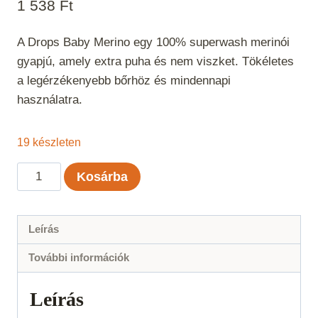
1 538
Ft
A Drops Baby Merino egy 100% superwash merinói
gyapjú, amely extra puha és nem viszket. Tökéletes
a legérzékenyebb bőrhöz és mindennapi
használatra.
19 készleten
Drops
Kosárba
Baby
Merino
Piros
Leírás
Uni
További információk
Color
16
Leírás
mennyiség