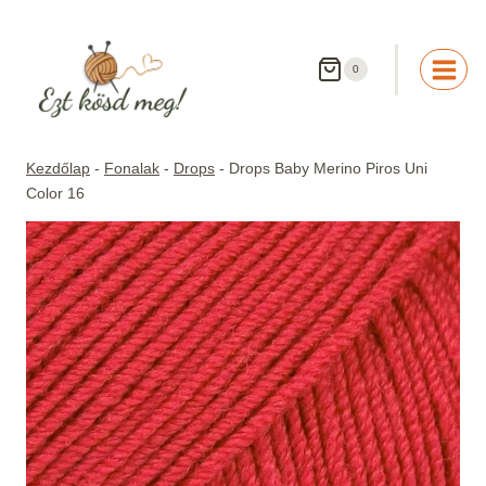
Skip
to
content
0
Kezdőlap
-
Fonalak
-
Drops
-
Drops Baby Merino Piros Uni
Color 16