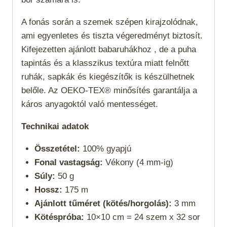
A fonás során a szemek szépen kirajzolódnak,
ami egyenletes és tiszta végeredményt biztosít.
Kifejezetten ajánlott babaruhákhoz , de a puha
tapintás és a klasszikus textúra miatt felnőtt
ruhák, sapkák és kiegészítők is készülhetnek
belőle. Az OEKO-TEX® minősítés garantálja a
káros anyagoktól való mentességet.
Technikai adatok
Összetétel:
100% gyapjú
Fonal vastagság:
Vékony (4 mm-ig)
Súly:
50 g
Hossz:
175 m
Ajánlott tűméret (kötés/horgolás):
3 mm
Kötéspróba:
10×10 cm = 24 szem x 32 sor