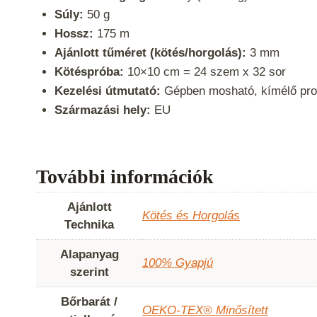
Súly:
50 g
Hossz:
175 m
Ajánlott tűméret (kötés/horgolás):
3 mm
Kötéspróba:
10×10 cm = 24 szem x 32 sor
Kezelési útmutató:
Gépben mosható, kímélő prog
Származási hely:
EU
További információk
Ajánlott
Kötés és Horgolás
Technika
Alapanyag
100% Gyapjú
szerint
Bőrbarát /
OEKO-TEX® Minősített