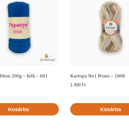
ibbon 200g – Kék – 601
Kartopu No1 Prints – 1808
1 490
Ft
Kosárba
Kosárba