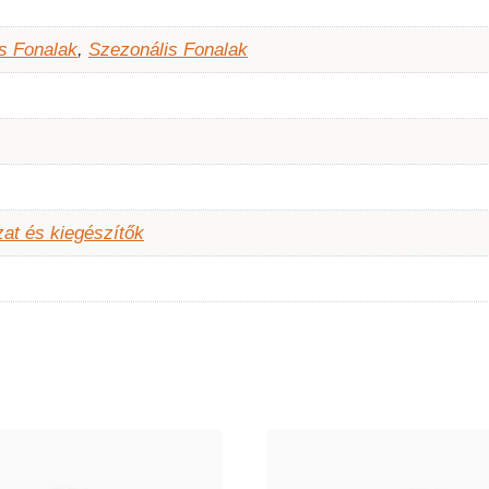
s Fonalak
,
Szezonális Fonalak
at és kiegészítők