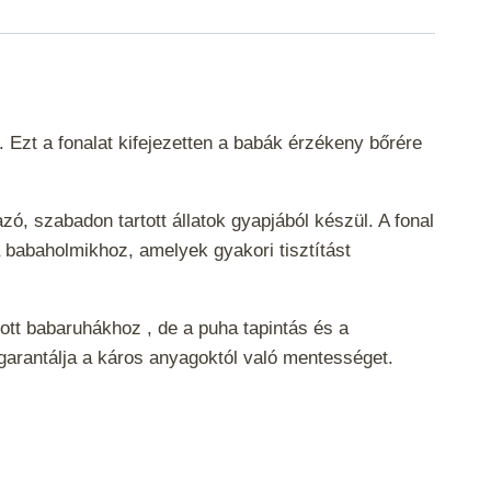
 Ezt a fonalat kifejezetten a babák érzékeny bőrére
, szabadon tartott állatok gyapjából készül. A fonal
a babaholmikhoz, amelyek gyakori tisztítást
ott babaruhákhoz , de a puha tapintás és a
 garantálja a káros anyagoktól való mentességet.