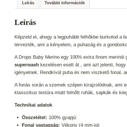
Leírás
További információk
Leírás
Képzeld el, ahogy a legpuhább felhőkbe burkolod a ba
tervezték, ami a kényelem, a puhaság és a gondosko
A Drops Baby Merino egy 100% extra finom merinói gy
superwash
kezelésen esett át , ami azt jelenti, hog
igényelnek. Rendkívül puha és nem viszkető fonal, 
A fonás során a szemek szépen kirajzolódnak, ami egy
klasszikus textúra miatt felnőtt ruhák, sapkák és k
Technikai adatok
Összetétel:
100% gyapjú
Fonal vastagság:
Vékony (4 mm-ig)