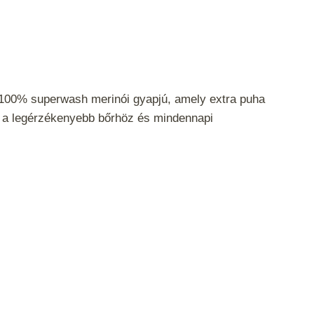
100% superwash merinói gyapjú, amely extra puha
s a legérzékenyebb bőrhöz és mindennapi