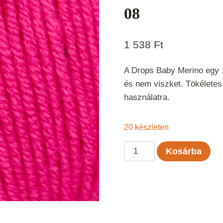
08
1 538
Ft
A Drops Baby Merino egy 
és nem viszket. Tökélete
használatra.
20 készleten
Drops
Kosárba
Baby
Merino
Cseresznye
Uni
Color