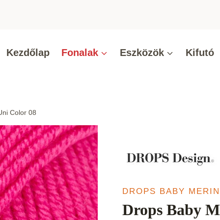
Kezdőlap
Fonalak
Eszközök
Kifutó
ni Color 08
DROPS BABY MERI
Drops Baby Me