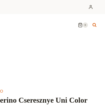
0
NO
rino Cseresznye Uni Color