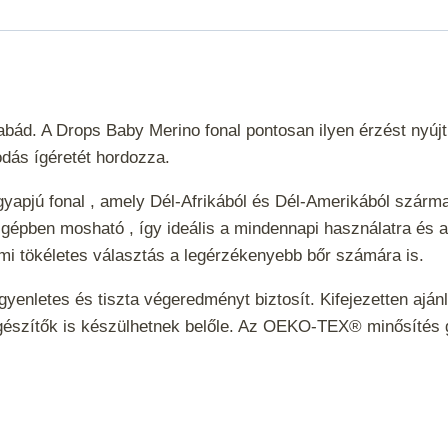
08
mennyiség
bád. A Drops Baby Merino fonal pontosan ilyen érzést nyújt.
dás ígéretét hordozza.
apjú fonal , amely Dél-Afrikából és Dél-Amerikából származó
y gépben mosható , így ideális a mindennapi használatra és 
ami tökéletes választás a legérzékenyebb bőr számára is.
enletes és tiszta végeredményt biztosít. Kifejezetten ajánl
iegészítők is készülhetnek belőle. Az OEKO-TEX® minősítés