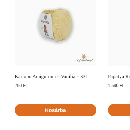
Kartopu Amigurumi – Vanília – 331
Papatya R
750
Ft
1 590
Ft
Kosárba