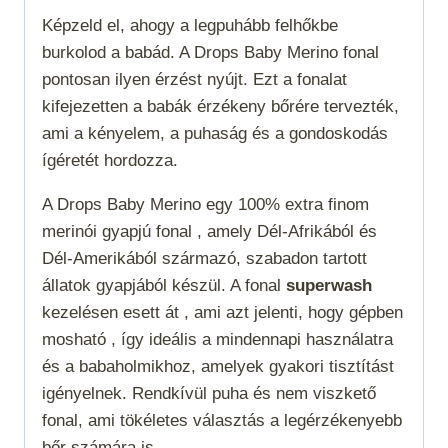
Képzeld el, ahogy a legpuhább felhőkbe
burkolod a babád. A Drops Baby Merino fonal
pontosan ilyen érzést nyújt. Ezt a fonalat
kifejezetten a babák érzékeny bőrére tervezték,
ami a kényelem, a puhaság és a gondoskodás
ígéretét hordozza.
A Drops Baby Merino egy 100% extra finom
merinói gyapjú fonal , amely Dél-Afrikából és
Dél-Amerikából származó, szabadon tartott
állatok gyapjából készül. A fonal
superwash
kezelésen esett át , ami azt jelenti, hogy gépben
mosható , így ideális a mindennapi használatra
és a babaholmikhoz, amelyek gyakori tisztítást
igényelnek. Rendkívül puha és nem viszkető
fonal, ami tökéletes választás a legérzékenyebb
bőr számára is.