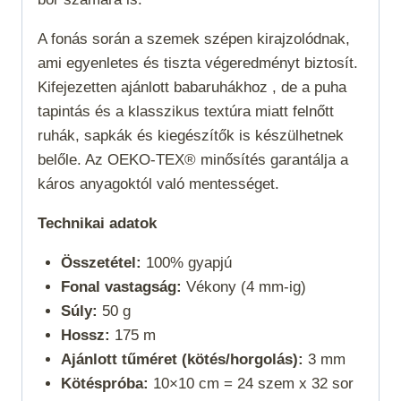
A fonás során a szemek szépen kirajzolódnak,
ami egyenletes és tiszta végeredményt biztosít.
Kifejezetten ajánlott babaruhákhoz , de a puha
tapintás és a klasszikus textúra miatt felnőtt
ruhák, sapkák és kiegészítők is készülhetnek
belőle. Az OEKO-TEX® minősítés garantálja a
káros anyagoktól való mentességet.
Technikai adatok
Összetétel:
100% gyapjú
Fonal vastagság:
Vékony (4 mm-ig)
Súly:
50 g
Hossz:
175 m
Ajánlott tűméret (kötés/horgolás):
3 mm
Kötéspróba:
10×10 cm = 24 szem x 32 sor