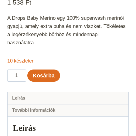
1 538
Ft
A Drops Baby Merino egy 100% superwash merinói
gyapjú, amely extra puha és nem viszket. Tökéletes
a legérzékenyebb bőrhöz és mindennapi
használatra.
10 készleten
Drops
Kosárba
Baby
Merino
Kék
Leírás
Uni
További információk
Color
30
Leírás
mennyiség