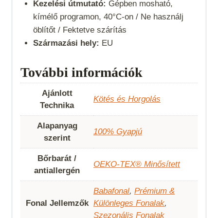
Kezelési útmutató:
Gépben mosható,
kímélő programon, 40°C-on / Ne használj
öblítőt / Fektetve szárítás
Származási hely:
EU
További információk
Ajánlott
Kötés és Horgolás
Technika
Alapanyag
100% Gyapjú
szerint
Bőrbarát /
OEKO-TEX® Minősített
antiallergén
Babafonal
,
Prémium &
Fonal Jellemzők
Különleges Fonalak
,
Szezonális Fonalak