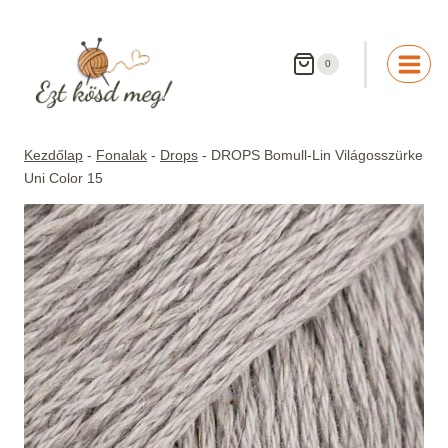
Skip
to
content
0
Kezdőlap
-
Fonalak
-
Drops
-
DROPS Bomull-Lin Világosszürke
Uni Color 15