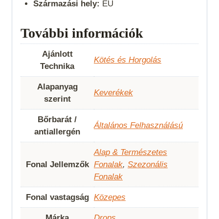
Származási hely:
EU
További információk
Ajánlott
Kötés és Horgolás
Technika
Alapanyag
Keverékek
szerint
Bőrbarát /
Általános Felhasználású
antiallergén
Alap & Természetes
Fonal Jellemzők
Fonalak
,
Szezonális
Fonalak
Fonal vastagság
Közepes
Márka
Drops