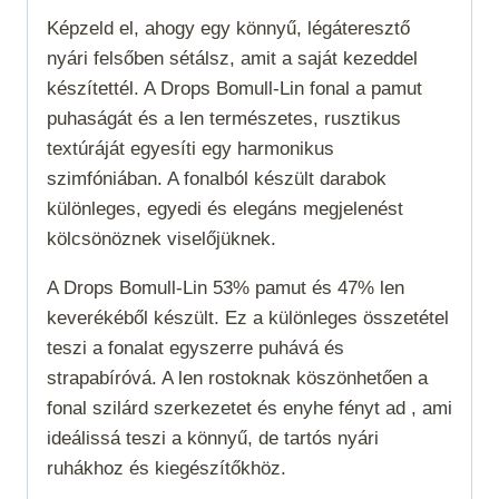
Képzeld el, ahogy egy könnyű, légáteresztő
nyári felsőben sétálsz, amit a saját kezeddel
készítettél. A Drops Bomull-Lin fonal a pamut
puhaságát és a len természetes, rusztikus
textúráját egyesíti egy harmonikus
szimfóniában. A fonalból készült darabok
különleges, egyedi és elegáns megjelenést
kölcsönöznek viselőjüknek.
A Drops Bomull-Lin 53% pamut és 47% len
keverékéből készült. Ez a különleges összetétel
teszi a fonalat egyszerre puhává és
strapabíróvá. A len rostoknak köszönhetően a
fonal szilárd szerkezetet és enyhe fényt ad , ami
ideálissá teszi a könnyű, de tartós nyári
ruhákhoz és kiegészítőkhöz.