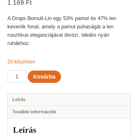
1 169
Ft
A Drops Bomull-Lin egy 53% pamut és 47% len
keverék fonal, amely a pamut puhaságát a len
rusztikus eleganciájával ötvözi. Ideális nyári
ruhákhoz.
20 készleten
DROPS
Kosárba
Bomull-
Lin
Világosszürke
Leírás
Uni
További információk
Color
15
Leírás
mennyiség