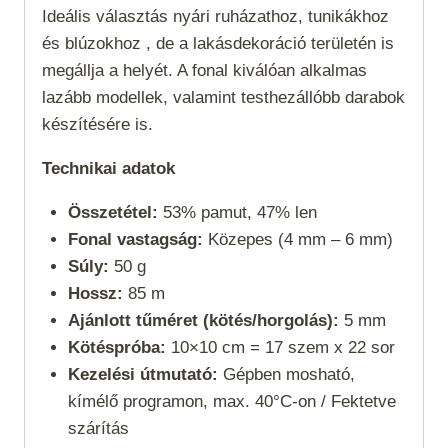
Ideális választás nyári ruházathoz, tunikákhoz
és blúzokhoz , de a lakásdekoráció területén is
megállja a helyét. A fonal kiválóan alkalmas
lazább modellek, valamint testhezállóbb darabok
készítésére is.
Technikai adatok
Összetétel:
53% pamut, 47% len
Fonal vastagság:
Közepes (4 mm – 6 mm)
Súly:
50 g
Hossz:
85 m
Ajánlott tűméret (kötés/horgolás):
5 mm
Kötéspróba:
10×10 cm = 17 szem x 22 sor
Kezelési útmutató:
Gépben mosható,
kímélő programon, max. 40°C-on / Fektetve
szárítás