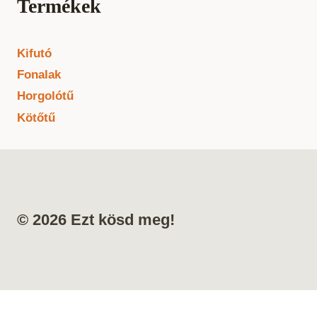
Termékek
Kifutó
Fonalak
Horgolótű
Kötőtű
© 2026 Ezt kösd meg!