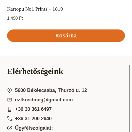
Kartopu No1 Prints – 1810
1 490
Ft
Kosárba
Elérhetőségeink
5600 Békéscsaba, Thurzó u. 12
eztkosdmeg@gmail.com
+36 30 361 6497
+36 31 200 2640
Ügyfélszolgálat: