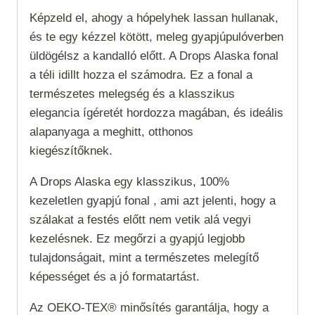
Képzeld el, ahogy a hópelyhek lassan hullanak,
és te egy kézzel kötött, meleg gyapjúpulóverben
üldögélsz a kandalló előtt. A Drops Alaska fonal
a téli idillt hozza el számodra. Ez a fonal a
természetes melegség és a klasszikus
elegancia ígéretét hordozza magában, és ideális
alapanyaga a meghitt, otthonos
kiegészítőknek.
A Drops Alaska egy klasszikus, 100%
kezeletlen gyapjú fonal , ami azt jelenti, hogy a
szálakat a festés előtt nem vetik alá vegyi
kezelésnek. Ez megőrzi a gyapjú legjobb
tulajdonságait, mint a természetes melegítő
képességet és a jó formatartást.
Az OEKO-TEX® minősítés garantálja, hogy a