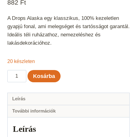
882
Ft
A Drops Alaska egy klasszikus, 100% kezeletlen
gyapjú fonal, ami melegséget és tartósságot garantál.
Ideális téli ruházathoz, nemezeléshez és
lakásdekorációhoz.
20 készleten
Drops
Kosárba
Alaska
Uni
Color
Leírás
Gyöngyfehér
További információk
69
mennyiség
Leírás