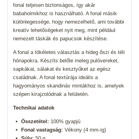
fonal teljesen biztonságos, így akár
babaholmikhoz is használható. A fonal másik
különlegessége, hogy nemezelhető, ami további
kreatív lehetőségeket nyit meg, mint például
nemezelt táskák és papucsok készítése.
A fonal a
tökéletes választás a hideg őszi és téli
hónapokra. Készíts belőle meleg pulóvereket,
sapkákat, sálakat és kesztyűket az egész
családnak. A fonal textúrája ideális a
hagyományos skandináv mintákhoz is, amelyek
szépen kirajzolódnak a felületén.
Technikai adatok
Összetétel:
100% gyapjú
Fonal vastagság:
Vékony (4 mm-ig)
Súly:
50 g