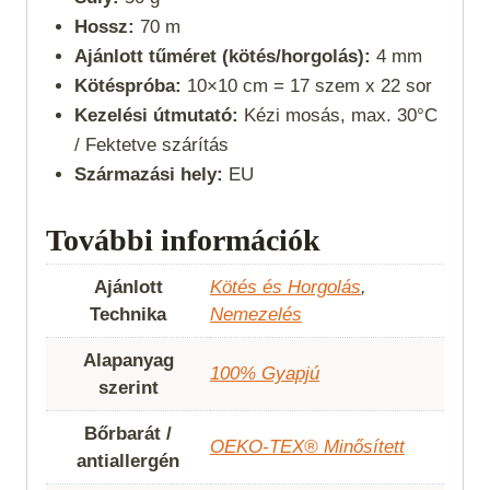
Hossz:
70 m
Ajánlott tűméret (kötés/horgolás):
4 mm
Kötéspróba:
10×10 cm = 17 szem x 22 sor
Kezelési útmutató:
Kézi mosás, max. 30°C
/ Fektetve szárítás
Származási hely:
EU
További információk
Ajánlott
Kötés és Horgolás
,
Technika
Nemezelés
Alapanyag
100% Gyapjú
szerint
Bőrbarát /
OEKO-TEX® Minősített
antiallergén