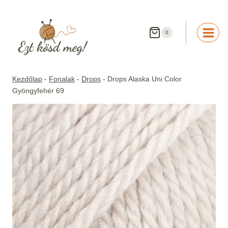
Skip
to
content
0
Kezdőlap
-
Fonalak
-
Drops
-
Drops Alaska Uni Color
Gyöngyfehér 69