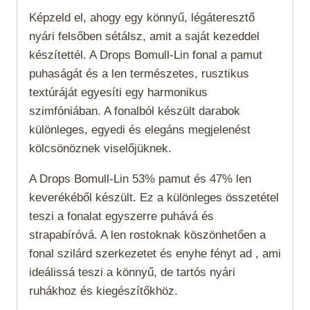
Képzeld el, ahogy egy könnyű, légáteresztő
nyári felsőben sétálsz, amit a saját kezeddel
készítettél. A Drops Bomull-Lin fonal a pamut
puhaságát és a len természetes, rusztikus
textúráját egyesíti egy harmonikus
szimfóniában. A fonalból készült darabok
különleges, egyedi és elegáns megjelenést
kölcsönöznek viselőjüknek.
A Drops Bomull-Lin 53% pamut és 47% len
keverékéből készült. Ez a különleges összetétel
teszi a fonalat egyszerre puhává és
strapabíróvá. A len rostoknak köszönhetően a
fonal szilárd szerkezetet és enyhe fényt ad , ami
ideálissá teszi a könnyű, de tartós nyári
ruhákhoz és kiegészítőkhöz.