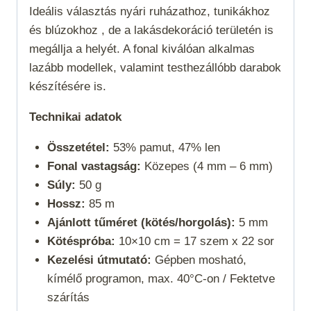
Ideális választás nyári ruházathoz, tunikákhoz
és blúzokhoz , de a lakásdekoráció területén is
megállja a helyét. A fonal kiválóan alkalmas
lazább modellek, valamint testhezállóbb darabok
készítésére is.
Technikai adatok
Összetétel:
53% pamut, 47% len
Fonal vastagság:
Közepes (4 mm – 6 mm)
Súly:
50 g
Hossz:
85 m
Ajánlott tűméret (kötés/horgolás):
5 mm
Kötéspróba:
10×10 cm = 17 szem x 22 sor
Kezelési útmutató:
Gépben mosható,
kímélő programon, max. 40°C-on / Fektetve
szárítás