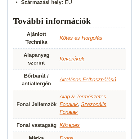
Származási hely:
EU
További információk
Ajánlott
Kötés és Horgolás
Technika
Alapanyag
Keverékek
szerint
Bőrbarát /
Általános Felhasználású
antiallergén
Alap & Természetes
Fonal Jellemzők
Fonalak
,
Szezonális
Fonalak
Fonal vastagság
Közepes
Márka
Drops