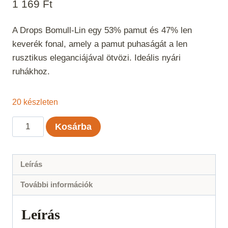
1 169
Ft
A Drops Bomull-Lin egy 53% pamut és 47% len
keverék fonal, amely a pamut puhaságát a len
rusztikus eleganciájával ötvözi. Ideális nyári
ruhákhoz.
20 készleten
DROPS
Kosárba
Bomull-
Lin
Barna
Leírás
Uni
További információk
Color
05
Leírás
mennyiség