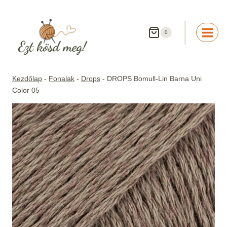
Skip
to
content
0
Kezdőlap
-
Fonalak
-
Drops
-
DROPS Bomull-Lin Barna Uni
Color 05