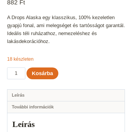
882
Ft
A Drops Alaska egy klasszikus, 100% kezeletlen
gyapjú fonal, ami melegséget és tartósságot garantál.
Ideális téli ruházathoz, nemezeléshez és
lakásdekorációhoz.
18 készleten
Drops
Kosárba
Alaska
Uni
Color
Leírás
Mustár
További információk
58
mennyiség
Leírás