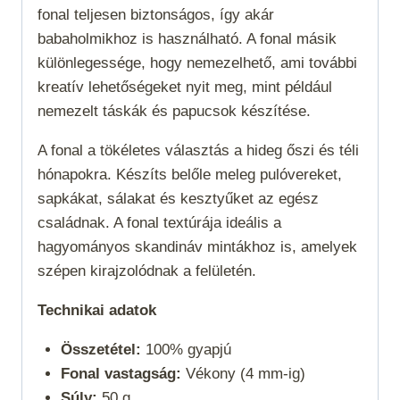
fonal teljesen biztonságos, így akár
babaholmikhoz is használható. A fonal másik
különlegessége, hogy nemezelhető, ami további
kreatív lehetőségeket nyit meg, mint például
nemezelt táskák és papucsok készítése.
A fonal a
tökéletes választás a hideg őszi és téli
hónapokra. Készíts belőle meleg pulóvereket,
sapkákat, sálakat és kesztyűket az egész
családnak. A fonal textúrája ideális a
hagyományos skandináv mintákhoz is, amelyek
szépen kirajzolódnak a felületén.
Technikai adatok
Összetétel:
100% gyapjú
Fonal vastagság:
Vékony (4 mm-ig)
Súly:
50 g