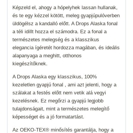
Képzeld el, ahogy a hópelyhek lassan hullanak,
és te egy kézzel kötött, meleg gyapjúpulóverben
üldögélsz a kandalló előtt. A Drops Alaska fonal
a téli idillt hozza el számodra. Ez a fonal a
természetes melegség és a klasszikus
elegancia ígéretét hordozza magában, és ideális
alapanyaga a meghitt, otthonos
kiegészítőknek.
A Drops Alaska egy klasszikus, 100%
kezeletlen gyapjú fonal , ami azt jelenti, hogy a
szálakat a festés előtt nem vetik alá vegyi
kezelésnek. Ez megőrzi a gyapjú legjobb
tulajdonságait, mint a természetes melegítő
képességet és a jó formatartást.
Az OEKO-TEX® minősítés garantálja, hogy a