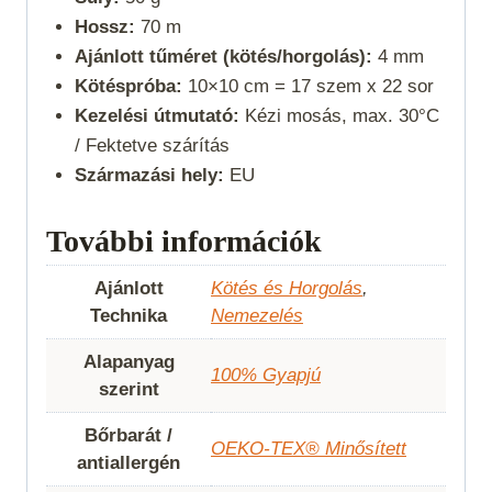
Hossz:
70 m
Ajánlott tűméret (kötés/horgolás):
4 mm
Kötéspróba:
10×10 cm = 17 szem x 22 sor
Kezelési útmutató:
Kézi mosás, max. 30°C
/ Fektetve szárítás
Származási hely:
EU
További információk
Ajánlott
Kötés és Horgolás
,
Technika
Nemezelés
Alapanyag
100% Gyapjú
szerint
Bőrbarát /
OEKO-TEX® Minősített
antiallergén