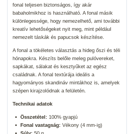
fonal teljesen biztonságos, így akár
babaholmikhoz is használható. A fonal másik
különlegessége, hogy nemezelhető, ami további
kreatív lehetőségeket nyit meg, mint például
nemezelt táskák és papucsok készítése.
A fonal a
tökéletes választás a hideg őszi és téli
hónapokra. Készíts belőle meleg pulóvereket,
sapkákat, sálakat és kesztyűket az egész
családnak. A fonal textúrája ideális a
hagyományos skandináv mintákhoz is, amelyek
szépen kirajzolódnak a felületén.
Technikai adatok
Összetétel:
100% gyapjú
Fonal vastagság:
Vékony (4 mm-ig)
Súly:
50 g