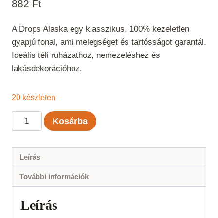
882
Ft
A Drops Alaska egy klasszikus, 100% kezeletlen
gyapjú fonal, ami melegséget és tartósságot garantál.
Ideális téli ruházathoz, nemezeléshez és
lakásdekorációhoz.
20 készleten
Drops
Kosárba
Alaska
Uni
Color
Leírás
Csokoládé
További információk
70
mennyiség
Leírás