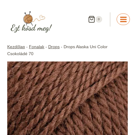
Skip
to
content
0
Kezdőlap
-
Fonalak
-
Drops
-
Drops Alaska Uni Color
Csokoládé 70