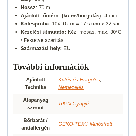
Hossz:
70 m
Ajánlott tűméret (kötés/horgolás):
4 mm
Kötéspróba:
10×10 cm = 17 szem x 22 sor
Kezelési útmutató:
Kézi mosás, max. 30°C
/ Fektetve szárítás
Származási hely:
EU
További információk
Ajánlott
Kötés és Horgolás
,
Technika
Nemezelés
Alapanyag
100% Gyapjú
szerint
Bőrbarát /
OEKO-TEX® Minősített
antiallergén