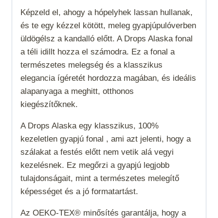
Képzeld el, ahogy a hópelyhek lassan hullanak,
és te egy kézzel kötött, meleg gyapjúpulóverben
üldögélsz a kandalló előtt. A Drops Alaska fonal
a téli idillt hozza el számodra. Ez a fonal a
természetes melegség és a klasszikus
elegancia ígéretét hordozza magában, és ideális
alapanyaga a meghitt, otthonos
kiegészítőknek.
A Drops Alaska egy klasszikus, 100%
kezeletlen gyapjú fonal , ami azt jelenti, hogy a
szálakat a festés előtt nem vetik alá vegyi
kezelésnek. Ez megőrzi a gyapjú legjobb
tulajdonságait, mint a természetes melegítő
képességet és a jó formatartást.
Az OEKO-TEX® minősítés garantálja, hogy a