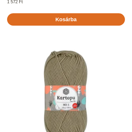
1 572
Ft
Kosárba