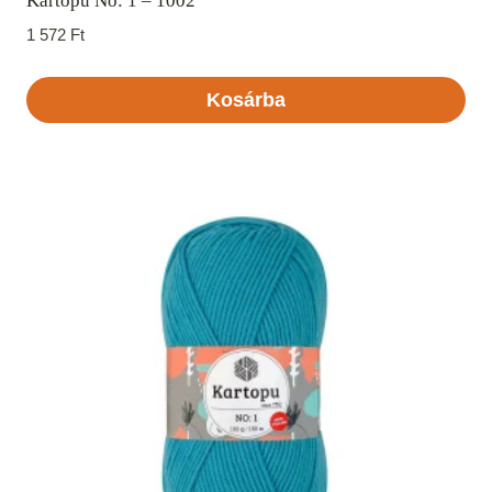
Kartopu No: 1 – 1002
1 572
Ft
Kosárba