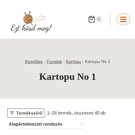
Skip
to
content
0
Kezdőlap
-
Fonalak
-
Kartopu
-
Kartopu No 1
Kartopu No 1
1–28 termék, összesen 40 db
Termékszűrő