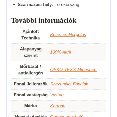
Származási hely:
Törökország
További információk
Ajánlott
Kötés és Horgolás
Technika
Alapanyag
100% Akril
szerint
Bőrbarát /
OEKO-TEX® Minősített
antiallergén
Fonal Jellemzők
Szezonális Fonalak
Fonal vastagság
Vastag
Márka
Kartopu
Mosási utasítás
Gépben mosható