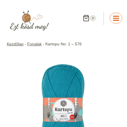
Skip
to
content
0
Kezdőlap
-
Fonalak
-
Kartopu No: 1 – 576