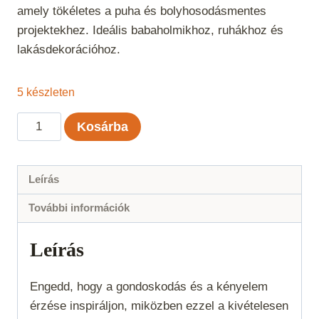
amely tökéletes a puha és bolyhosodásmentes
projektekhez. Ideális babaholmikhoz, ruhákhoz és
lakásdekorációhoz.
5 készleten
Kartopu
Kosárba
No:
1
-
Leírás
576
További információk
mennyiség
Leírás
Engedd, hogy a gondoskodás és a kényelem
érzése inspiráljon, miközben ezzel a kivételesen