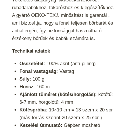
ruhadarabokhoz, takarókhoz és kiegészítőkhöz.
A gyártó OEKO-TEX® minősítést is garantál ,
ami biztosítja, hogy a fonal teljesen bőrbarát és
antiallergén, így biztonsággal használható
érzékeny bőrűek és babák számára is.
Technikai adatok
Összetétel:
100% akril (anti-pilling)
Fonal vastagság:
Vastag
Súly:
100 g
Hossz:
160 m
Ajánlott tűméret (kötés/horgolás):
kötőtű:
6-7 mm, horgolótű: 4 mm
Kötéspróba:
10×10 cm = 13 szem x 20 sor
(más forrás szerint 20 szem x 25 sor )
Kezelési útmutató:
Gépben mosható