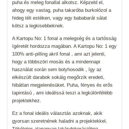
puha és meleg fonallal alkotsz. Képzeld el,
ahogy egy vastag, puha takaróba burkolózol a
hideg téli estéken, vagy egy bababarát sálat
kötsz a legkisebbeknek.
A Kartopu No: 1 fonal a melegség és a tartósság
ígéretét hordozza magában. A Kartopu No: 1 egy
100% anti-pilling akril fonal , ami azt jelenti,
hogy a többszöri mosás és a mindennapi
használat során sem bolyhosodik , így az
elkészült darabok sokáig megőrzik eredeti,
hibátlan megjelenésüket. Puha, fényes és erős
tapintású , ami ideálissá teszi a legkülönfélébb
projektekhez.
Ez a fonal
ideális választás azoknak, akik
gyorsan szeretnének haladni a projektekkel.
Tökéletes alapanyag lakásdekorációhoz,