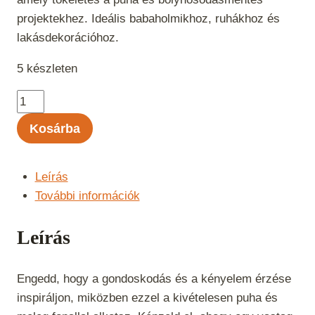
projektekhez. Ideális babaholmikhoz, ruhákhoz és
lakásdekorációhoz.
5 készleten
Kartopu
No:
Kosárba
1
-
Meggy
Leírás
129
További információk
mennyiség
Leírás
Engedd, hogy a gondoskodás és a kényelem érzése
inspiráljon, miközben ezzel a kivételesen puha és