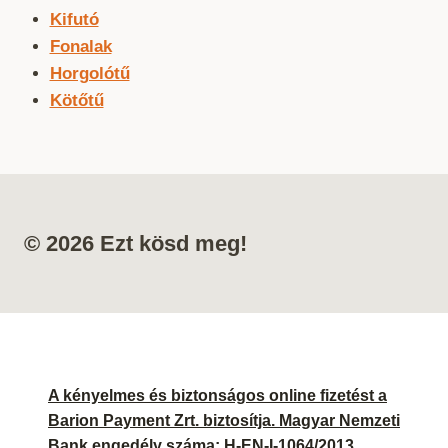
Kifutó
Fonalak
Horgolótű
Kötőtű
© 2026 Ezt kösd meg!
A kényelmes és biztonságos online fizetést a
Barion Payment Zrt. biztosítja. Magyar Nemzeti
Bank engedély száma: H-EN-I-1064/2013