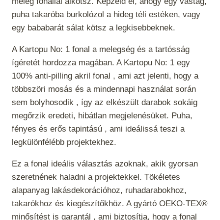
meleg fonallal alkotsz. Képzeld el, ahogy egy vastag,
puha takaróba burkolózol a hideg téli estéken, vagy
egy bababarát sálat kötsz a legkisebbeknek.
A Kartopu No: 1 fonal a melegség és a tartósság
ígéretét hordozza magában. A Kartopu No: 1 egy
100% anti-pilling akril fonal , ami azt jelenti, hogy a
többszöri mosás és a mindennapi használat során
sem bolyhosodik , így az elkészült darabok sokáig
megőrzik eredeti, hibátlan megjelenésüket. Puha,
fényes és erős tapintású , ami ideálissá teszi a
legkülönfélébb projektekhez.
Ez a fonal
ideális választás azoknak, akik gyorsan
szeretnének haladni a projektekkel. Tökéletes
alapanyag lakásdekorációhoz, ruhadarabokhoz,
takarókhoz és kiegészítőkhöz. A gyártó OEKO-TEX®
minősítést is garantál , ami biztosítja, hogy a fonal