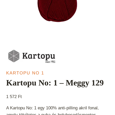
KARTOPU NO 1
Kartopu No: 1 – Meggy 129
1 572
Ft
A Kartopu No: 1 egy 100% anti-pilling akril fonal,
amely tökéletes a puha és bolyhosodásmentes