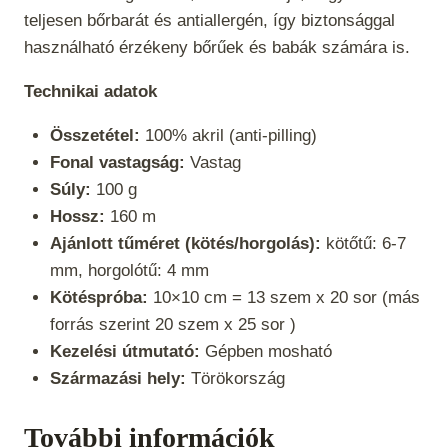
teljesen bőrbarát és antiallergén, így biztonsággal
használható érzékeny bőrűek és babák számára is.
Technikai adatok
Összetétel:
100% akril (anti-pilling)
Fonal vastagság:
Vastag
Súly:
100 g
Hossz:
160 m
Ajánlott tűméret (kötés/horgolás):
kötőtű: 6-7
mm, horgolótű: 4 mm
Kötéspróba:
10×10 cm = 13 szem x 20 sor (más
forrás szerint 20 szem x 25 sor )
Kezelési útmutató:
Gépben mosható
Származási hely:
Törökország
További információk