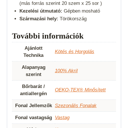
(más forrás szerint 20 szem x 25 sor )
Kezelési útmutató:
Gépben mosható
Származási hely:
Törökország
További információk
Ajánlott
Kötés és Horgolás
Technika
Alapanyag
100% Akril
szerint
Bőrbarát /
OEKO-TEX® Minősített
antiallergén
Fonal Jellemzők
Szezonális Fonalak
Fonal vastagság
Vastag