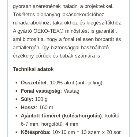
gyorsan szeretnének haladni a projektekkel.
Tökéletes alapanyag lakásdekorációhoz,
ruhadarabokhoz, takarókhoz és kiegészítőkhöz.
A gyártó OEKO-TEX® minősítést is garantál ,
ami biztosítja, hogy a fonal teljesen bőrbarát és
antiallergén, így biztonsággal használható
érzékeny bőrűek és babák számára is.
Technikai adatok
Összetétel:
100% akril (anti-pilling)
Fonal vastagság:
Vastag
Súly:
100 g
Hossz:
160 m
Ajánlott tűméret (kötés/horgolás):
kötőtű:
6-7 mm, horgolótű: 4 mm
Kötéspróba:
10×10 cm = 13 szem x 20 sor