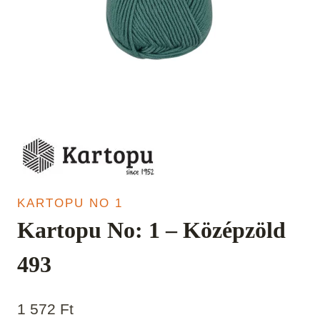
KARTOPU NO 1
Kartopu No: 1 – Középzöld
493
1 572
Ft