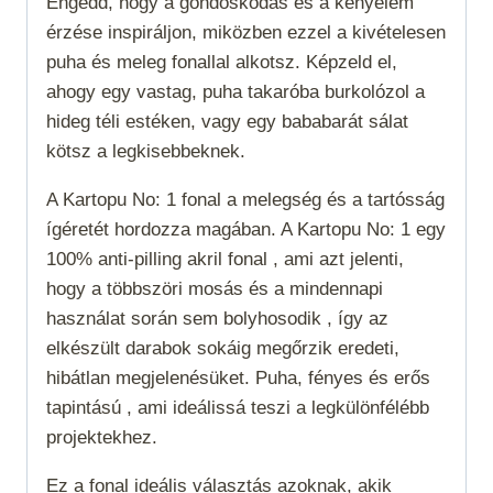
Engedd, hogy a gondoskodás és a kényelem
érzése inspiráljon, miközben ezzel a kivételesen
puha és meleg fonallal alkotsz. Képzeld el,
ahogy egy vastag, puha takaróba burkolózol a
hideg téli estéken, vagy egy bababarát sálat
kötsz a legkisebbeknek.
A Kartopu No: 1 fonal a melegség és a tartósság
ígéretét hordozza magában. A Kartopu No: 1 egy
100% anti-pilling akril fonal , ami azt jelenti,
hogy a többszöri mosás és a mindennapi
használat során sem bolyhosodik , így az
elkészült darabok sokáig megőrzik eredeti,
hibátlan megjelenésüket. Puha, fényes és erős
tapintású , ami ideálissá teszi a legkülönfélébb
projektekhez.
Ez a fonal
ideális választás azoknak, akik