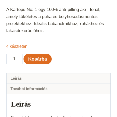
A Kartopu No: 1 egy 100% anti-pilling akril fonal,
amely tökéletes a puha és bolyhosodásmentes
projektekhez. Ideális babaholmikhoz, ruhákhoz és
lakásdekorációhoz.
4 készleten
Kartopu
Kosárba
No:
1
-
Leírás
Középzöld
További információk
493
mennyiség
Leírás