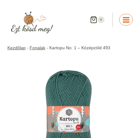
Skip
to
content
0
Kezdőlap
-
Fonalak
-
Kartopu No: 1 – Középzöld 493