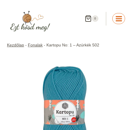
Skip
to
content
0
Kezdőlap
-
Fonalak
-
Kartopu No: 1 – Azúrkék 502