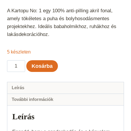
A Kartopu No: 1 egy 100% anti-pilling akril fonal,
amely tökéletes a puha és bolyhosodásmentes
projektekhez. Ideális babaholmikhoz, ruhákhoz és
lakásdekorációhoz.
5 készleten
Kartopu
Kosárba
No:
1
-
Leírás
Azúrkék
További információk
502
mennyiség
Leírás