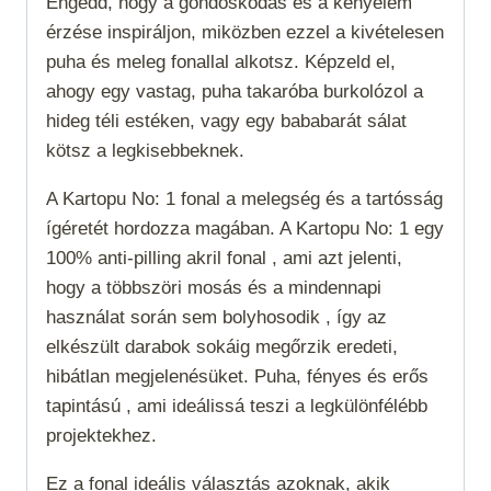
Engedd, hogy a gondoskodás és a kényelem
érzése inspiráljon, miközben ezzel a kivételesen
puha és meleg fonallal alkotsz. Képzeld el,
ahogy egy vastag, puha takaróba burkolózol a
hideg téli estéken, vagy egy bababarát sálat
kötsz a legkisebbeknek.
A Kartopu No: 1 fonal a melegség és a tartósság
ígéretét hordozza magában. A Kartopu No: 1 egy
100% anti-pilling akril fonal , ami azt jelenti,
hogy a többszöri mosás és a mindennapi
használat során sem bolyhosodik , így az
elkészült darabok sokáig megőrzik eredeti,
hibátlan megjelenésüket. Puha, fényes és erős
tapintású , ami ideálissá teszi a legkülönfélébb
projektekhez.
Ez a fonal
ideális választás azoknak, akik