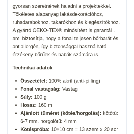
gyorsan szeretnének haladni a projektekkel.
Tökéletes alapanyag lakásdekorációhoz,
ruhadarabokhoz, takarókhoz és kiegészítőkhöz.
A gyártó OEKO-TEX® minősítést is garantál ,
ami biztosítja, hogy a fonal teljesen bőrbarát és
antiallergén, így biztonsággal használható
érzékeny bőrűek és babák számára is.
Technikai adatok
Összetétel:
100% akril (anti-pilling)
Fonal vastagság:
Vastag
Súly:
100 g
Hossz:
160 m
Ajánlott tűméret (kötés/horgolás):
kötőtű:
6-7 mm, horgolótű: 4 mm
Kötéspróba:
10×10 cm = 13 szem x 20 sor