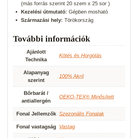
(más forrás szerint 20 szem x 25 sor )
Kezelési útmutató:
Gépben mosható
Származási hely:
Törökország
További információk
Ajánlott
Kötés és Horgolás
Technika
Alapanyag
100% Akril
szerint
Bőrbarát /
OEKO-TEX® Minősített
antiallergén
Fonal Jellemzők
Szezonális Fonalak
Fonal vastagság
Vastag