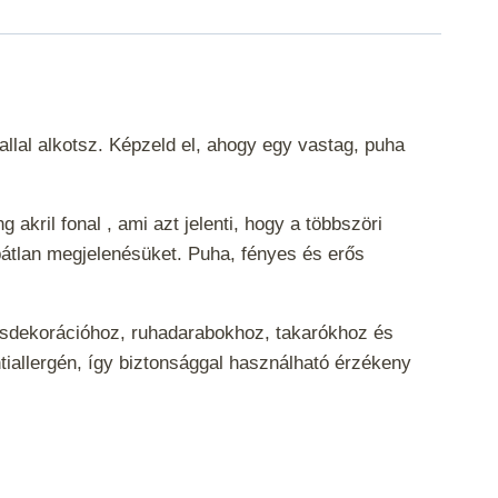
lal alkotsz. Képzeld el, ahogy egy vastag, puha
akril fonal , ami azt jelenti, hogy a többszöri
bátlan megjelenésüket. Puha, fényes és erős
kásdekorációhoz, ruhadarabokhoz, takarókhoz és
ntiallergén, így biztonsággal használható érzékeny