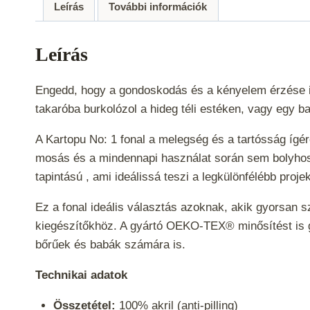
Leírás
További információk
Leírás
Engedd, hogy a gondoskodás és a kényelem érzése ins
takaróba burkolózol a hideg téli estéken, vagy egy b
A Kartopu No: 1 fonal a melegség és a tartósság ígére
mosás és a mindennapi használat során sem bolyhosod
tapintású , ami ideálissá teszi a legkülönfélébb proj
Ez a fonal
ideális választás azoknak, akik gyorsan s
kiegészítőkhöz. A gyártó OEKO-TEX® minősítést is gar
bőrűek és babák számára is.
Technikai adatok
Összetétel:
100% akril (anti-pilling)