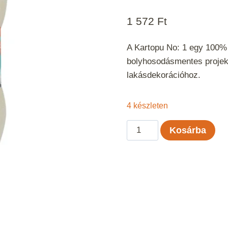
1 572
Ft
A Kartopu No: 1 egy 100% a
bolyhosodásmentes projek
lakásdekorációhoz.
4 készleten
Kartopu
Kosárba
No:
1
-
Ekrü
025
mennyiség