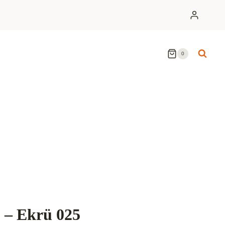
0
 – Ekrü 025