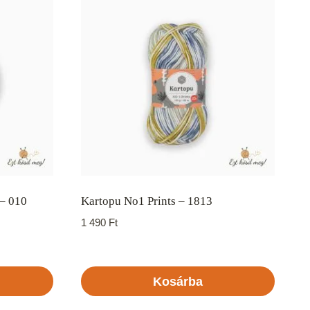
– 010
Kartopu No1 Prints – 1813
1 490
Ft
Kosárba