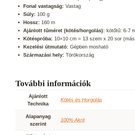
Fonal vastagság:
Vastag
Súly:
100 g
Hossz:
160 m
Ajánlott tűméret (kötés/horgolás):
kötőtű: 6-7 
Kötéspróba:
10×10 cm = 13 szem x 20 sor (más 
Kezelési útmutató:
Gépben mosható
Származási hely:
Törökország
További információk
Ajánlott
Kötés és Horgolás
Technika
Alapanyag
100% Akril
szerint