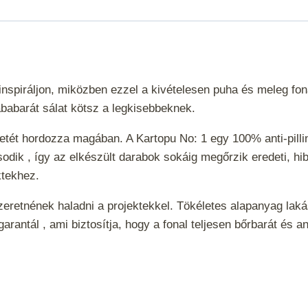
piráljon, miközben ezzel a kivételesen puha és meleg fonal
ababarát sálat kötsz a legkisebbeknek.
tét hordozza magában. A Kartopu No: 1 egy 100% anti-pilling 
ik , így az elkészült darabok sokáig megőrzik eredeti, hi
ektekhez.
zeretnének haladni a projektekkel. Tökéletes alapanyag la
antál , ami biztosítja, hogy a fonal teljesen bőrbarát és a