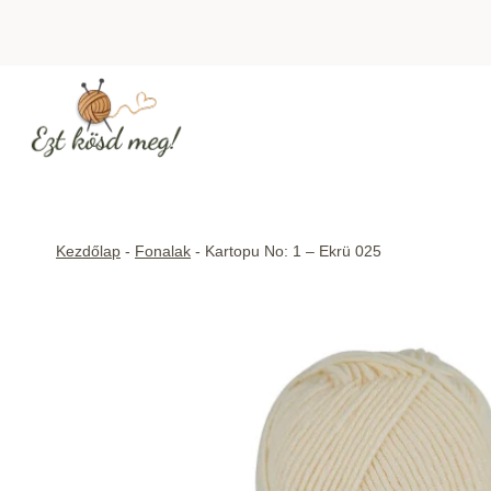
Skip
to
content
Kezdőlap
-
Fonalak
-
Kartopu No: 1 – Ekrü 025