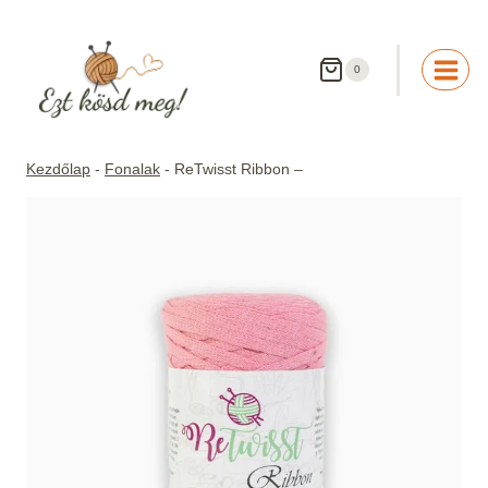
Skip
to
content
0
Kezdőlap
-
Fonalak
-
ReTwisst Ribbon –