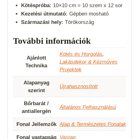
Kötéspróba:
10×10 cm = 10 szem x 12 sor
Kezelési útmutató:
Gépben mosható
Származási hely:
Törökország
További információk
Kötés és Horgolás
,
Ajánlott
Lakásdekor & Kézműves
Technika
Projektek
Alapanyag
Újrahasznosított
szerint
Bőrbarát /
Általános Felhasználású
antiallergén
Fonal Jellemzők
Alap & Természetes Fonalak
Fonal vastagság
Vastag