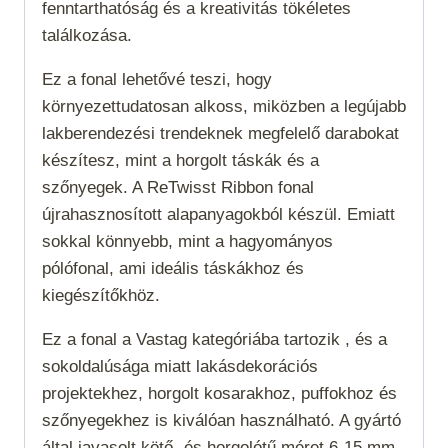
fenntarthatóság és a kreativitás tökéletes
találkozása.
Ez a fonal lehetővé teszi, hogy
környezettudatosan alkoss, miközben a legújabb
lakberendezési trendeknek megfelelő darabokat
készítesz, mint a horgolt táskák és a
szőnyegek. A ReTwisst Ribbon fonal
újrahasznosított alapanyagokból készül. Emiatt
sokkal könnyebb, mint a hagyományos
pólófonal, ami ideális táskákhoz és
kiegészítőkhöz.
Ez a fonal a
Vastag
kategóriába tartozik , és a
sokoldalúsága miatt lakásdekorációs
projektekhez, horgolt kosarakhoz, puffokhoz és
szőnyegekhez is kiválóan használható. A gyártó
által javasolt kötő- és horgolótű méret 6-15 mm,