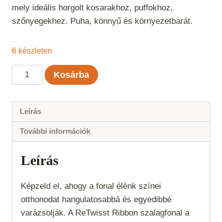
mely ideális horgolt kosarakhoz, puffokhoz,
szőnyegekhez. Puha, könnyű és környezetbarát.
6 készleten
ReTwisst
Kosárba
Ribbon
-
mennyiség
Leírás
További információk
Leírás
Képzeld el, ahogy a fonal élénk színei
otthonodat hangulatosabbá és egyedibbé
varázsolják. A ReTwisst Ribbon szalagfonal a