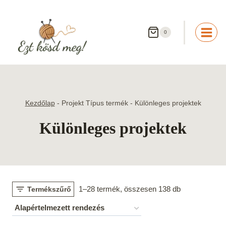
Skip
to
content
0
Kezdőlap
-
Projekt Típus termék
-
Különleges projektek
Különleges projektek
1–28 termék, összesen 138 db
Termékszűrő