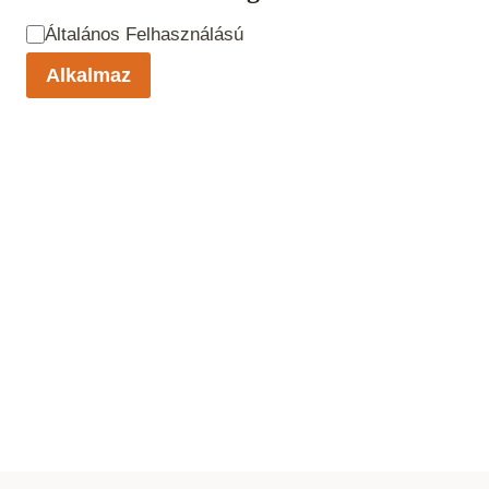
Bőrbarát /
Általános Felhasználású
antiallergén
Alkalmaz