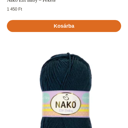
Nako Elit Baby – Fekete
1 450
Ft
Kosárba