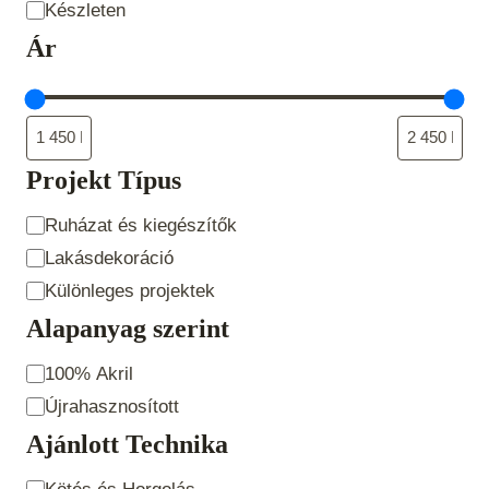
Állapot
Készleten
Ár
Projekt Típus
Projekt
Ruházat és kiegészítők
Típus
Lakásdekoráció
Különleges projektek
Alapanyag szerint
Alapanyag
100% Akril
szerint
Újrahasznosított
Ajánlott Technika
Ajánlott