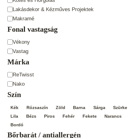
Kötés és Horgolás
Technika
Lakásdekor & Kézműves Projektek
Makramé
Fonal vastagság
Fonal
Vékony
vastagság
Vastag
Márka
Product
ReTwisst
Brand
Nako
Szín
Szín
Kék
Rózsaszín
Zöld
Barna
Sárga
Szürke
Lila
Bézs
Piros
Fehér
Fekete
Narancs
Bordó
Bőrbarát / antiallergén