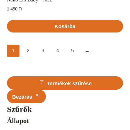
1 450
Ft
Kosárba
1
2
3
4
5
→
Termékek szűrése
Bezárás
Szűrők
Állapot