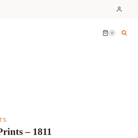
0
TS
rints – 1811