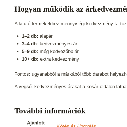
Hogyan működik az árkedvezmé
A kifutó termékekhez mennyiségi kedvezmény tartozik
1–2 db:
alapár
3–4 db:
kedvezményes ár
5–9 db:
még kedvezőbb ár
10+ db:
extra kedvezmény
Fontos: ugyanabból a márkából több darabot helyezh
A végső, kedvezményes árakat a kosár oldalon látha
További információk
Ajánlott
Kötés és Horgolás