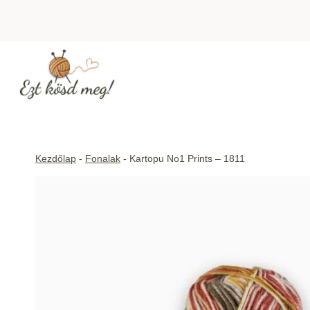
Skip
to
content
Kezdőlap
-
Fonalak
-
Kartopu No1 Prints – 1811