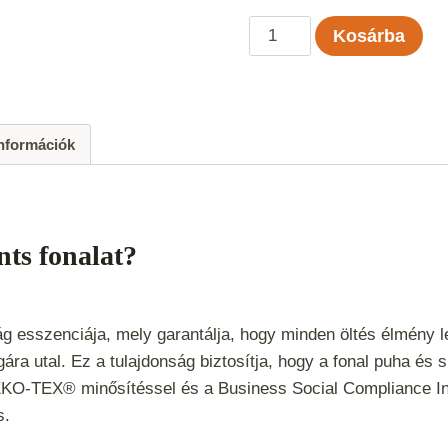
Kartopu
Kosárba
No1
Prints
-
1811
információk
mennyiség
nts fonalat?
ság esszenciája, mely garantálja, hogy minden öltés élmény 
ára utal. Ez a tulajdonság biztosítja, hogy a fonal puha és
KO-TEX® minősítéssel és a Business Social Compliance Initi
es.