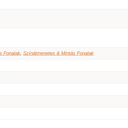
s Fonalak
,
Színátmenetes & Mintás Fonalak