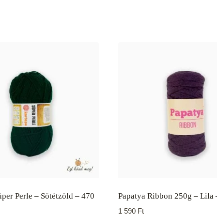
per Perle – Sötétzöld – 470
Papatya Ribbon 250g – Lila
1 590
Ft