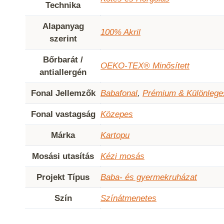
Technika
Alapanyag
100% Akril
szerint
Bőrbarát /
OEKO-TEX® Minősített
antiallergén
Fonal Jellemzők
Babafonal
,
Prémium & Különlege
Fonal vastagság
Közepes
Márka
Kartopu
Mosási utasítás
Kézi mosás
Projekt Típus
Baba- és gyermekruházat
Szín
Színátmenetes