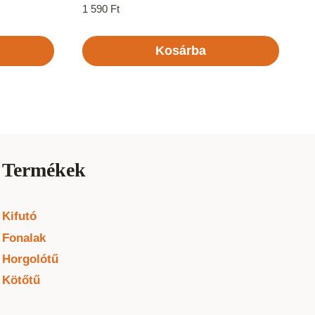
1 590
Ft
Kosárba
Termékek
Kifutó
Fonalak
Horgolótű
Kötőtű