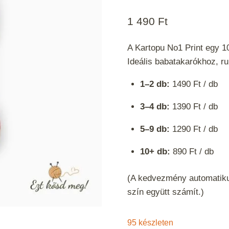
1 490
Ft
A Kartopu No1 Print egy 10
Ideális babatakarókhoz, r
1–2 db:
1490 Ft / db
3–4 db:
1390 Ft / db
5–9 db:
1290 Ft / db
10+ db:
890 Ft / db
(A kedvezmény automatiku
szín együtt számít.)
95 készleten