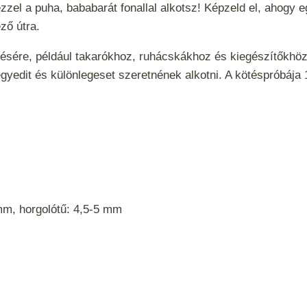
zzel a puha, bababarát fonallal alkotsz! Képzeld el, ahogy e
ző útra.
ésére, például takarókhoz, ruhácskákhoz és kiegészítőkhö
 egyedit és különlegeset szeretnének alkotni. A kötéspróbá
mm, horgolótű: 4,5-5 mm