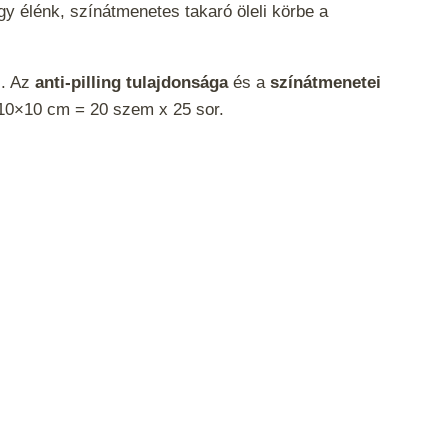
gy élénk, színátmenetes takaró öleli körbe a
z. Az
anti-pilling tulajdonsága
és a
színátmenetei
ja 10×10 cm = 20 szem x 25 sor.