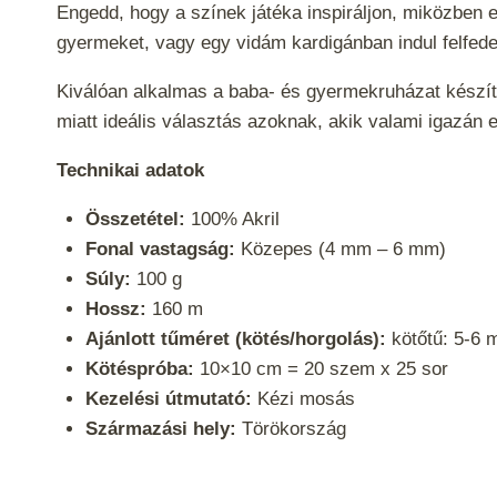
Engedd, hogy a színek játéka inspiráljon, miközben e
gyermeket, vagy egy vidám kardigánban indul felfede
Kiválóan alkalmas a baba- és gyermekruházat készít
miatt ideális választás azoknak, akik valami igazán
Technikai adatok
Összetétel:
100% Akril
Fonal vastagság:
Közepes (4 mm – 6 mm)
Súly:
100 g
Hossz:
160 m
Ajánlott tűméret (kötés/horgolás):
kötőtű: 5-6 
Kötéspróba:
10×10 cm = 20 szem x 25 sor
Kezelési útmutató:
Kézi mosás
Származási hely:
Törökország