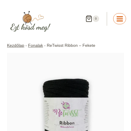
Skip
to
content
0
Kezdőlap
-
Fonalak
-
ReTwisst Ribbon – Fekete