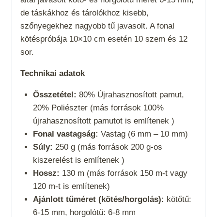
de táskákhoz és tárolókhoz kisebb,
szőnyegekhez nagyobb tű javasolt. A fonal
kötéspróbája 10×10 cm esetén 10 szem és 12
sor.
Technikai adatok
Összetétel:
80% Újrahasznosított pamut,
20% Poliészter (más források 100%
újrahasznosított pamutot is említenek )
Fonal vastagság:
Vastag (6 mm – 10 mm)
Súly:
250 g (más források 200 g-os
kiszerelést is említenek )
Hossz:
130 m (más források 150 m-t vagy
120 m-t is említenek)
Ajánlott tűméret (kötés/horgolás):
kötőtű:
6-15 mm, horgolótű: 6-8 mm