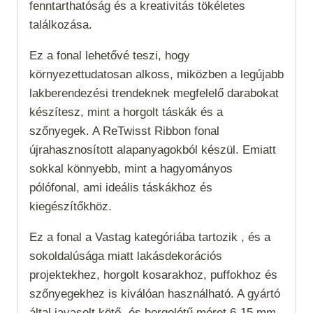
fenntarthatóság és a kreativitás tökéletes
találkozása.
Ez a fonal lehetővé teszi, hogy
környezettudatosan alkoss, miközben a legújabb
lakberendezési trendeknek megfelelő darabokat
készítesz, mint a horgolt táskák és a
szőnyegek. A ReTwisst Ribbon fonal
újrahasznosított alapanyagokból készül. Emiatt
sokkal könnyebb, mint a hagyományos
pólófonal, ami ideális táskákhoz és
kiegészítőkhöz.
Ez a fonal a
Vastag
kategóriába tartozik , és a
sokoldalúsága miatt lakásdekorációs
projektekhez, horgolt kosarakhoz, puffokhoz és
szőnyegekhez is kiválóan használható. A gyártó
által javasolt kötő- és horgolótű méret 6-15 mm,