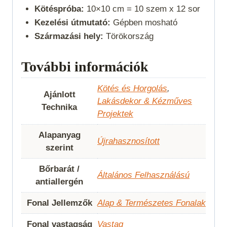
Kötéspróba:
10×10 cm = 10 szem x 12 sor
Kezelési útmutató:
Gépben mosható
Származási hely:
Törökország
További információk
Kötés és Horgolás
,
Ajánlott
Lakásdekor & Kézműves
Technika
Projektek
Alapanyag
Újrahasznosított
szerint
Bőrbarát /
Általános Felhasználású
antiallergén
Fonal Jellemzők
Alap & Természetes Fonalak
Fonal vastagság
Vastag