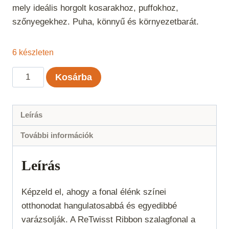
mely ideális horgolt kosarakhoz, puffokhoz,
szőnyegekhez. Puha, könnyű és környezetbarát.
6 készleten
ReTwisst
Kosárba
Ribbon
-
Fekete
Leírás
mennyiség
További információk
Leírás
Képzeld el, ahogy a fonal élénk színei
otthonodat hangulatosabbá és egyedibbé
varázsolják. A ReTwisst Ribbon szalagfonal a