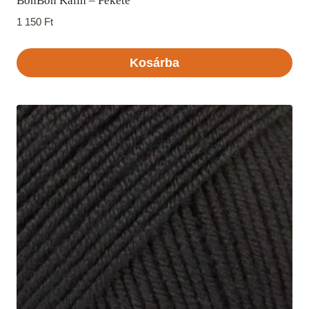
BonBon Kalin – Fekete
1 150
Ft
Kosárba