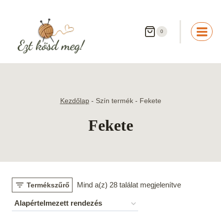
Skip
to
content
0
Kezdőlap
-
Szín termék
-
Fekete
Fekete
Mind a(z) 28 találat megjelenítve
Termékszűrő