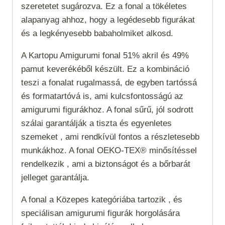
szeretetet sugározva. Ez a fonal a tökéletes
alapanyag ahhoz, hogy a legédesebb figurákat
és a legkényesebb babaholmiket alkosd.
A Kartopu Amigurumi fonal 51% akril és 49%
pamut keverékéből készült. Ez a kombináció
teszi a fonalat rugalmassá, de egyben tartóssá
és formatartóvá is, ami kulcsfontosságú az
amigurumi figurákhoz. A fonal sűrű, jól sodrott
szálai garantálják a tiszta és egyenletes
szemeket , ami rendkívül fontos a részletesebb
munkákhoz. A fonal OEKO-TEX® minősítéssel
rendelkezik , ami a biztonságot és a bőrbarát
jelleget garantálja.
A fonal a
Közepes
kategóriába tartozik , és
speciálisan amigurumi figurák horgolására