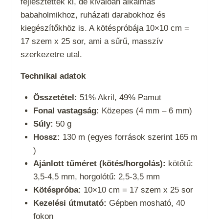
fejlesztették ki, de kiválóan alkalmas
babaholmikhoz, ruházati darabokhoz és
kiegészítőkhöz is. A kötéspróbája 10×10 cm =
17 szem x 25 sor, ami a sűrű, masszív
szerkezetre utal.
Technikai adatok
Összetétel:
51% Akril, 49% Pamut
Fonal vastagság:
Közepes (4 mm – 6 mm)
Súly:
50 g
Hossz:
130 m (egyes források szerint 165 m
)
Ajánlott tűméret (kötés/horgolás):
kötőtű:
3,5-4,5 mm, horgolótű: 2,5-3,5 mm
Kötéspróba:
10×10 cm = 17 szem x 25 sor
Kezelési útmutató:
Gépben mosható, 40
fokon