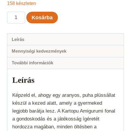
158 készleten
Kartopu
Kosárba
Amigurumi
-
Vanília
Leírás
-
Mennyiségi kedvezmények
331
mennyiség
További információk
Leírás
Képzeld el, ahogy egy aranyos, puha plüssállat
készül a kezed alatt, amely a gyermeked
legjobb barátja lesz. A Kartopu Amigurumi fonal
a gondoskodás és a játékosság ígéretét
hordozza magában, minden öltésben a