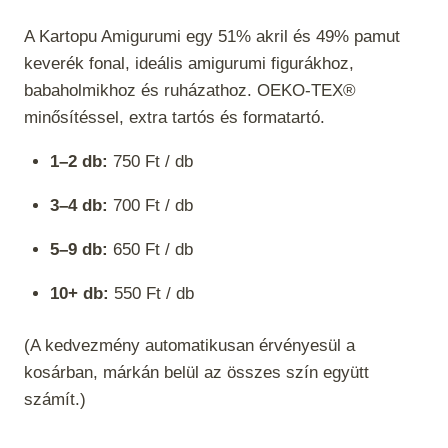
A Kartopu Amigurumi egy 51% akril és 49% pamut
keverék fonal, ideális amigurumi figurákhoz,
babaholmikhoz és ruházathoz. OEKO-TEX®
minősítéssel, extra tartós és formatartó.
1–2 db:
750
Ft / db
3–4 db:
700 Ft / db
5–9 db:
650 Ft / db
10+ db:
550 Ft / db
(A kedvezmény automatikusan érvényesül a
kosárban, márkán belül az összes szín együtt
számít.)