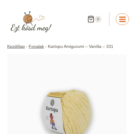
Skip
to
content
0
Kezdőlap
-
Fonalak
-
Kartopu Amigurumi – Vanília – 331