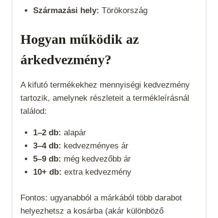
Származási hely:
Törökország
Hogyan működik az
árkedvezmény?
A kifutó termékekhez mennyiségi kedvezmény
tartozik, amelynek részleteit a termékleírásnál
találod:
1–2 db:
alapár
3–4 db:
kedvezményes ár
5–9 db:
még kedvezőbb ár
10+ db:
extra kedvezmény
Fontos: ugyanabból a márkából több darabot
helyezhetsz a kosárba (akár különböző