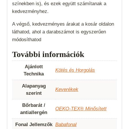
színekben is), és ezek együtt számítanak a
kedvezményhez.
A végső, kedvezményes árakat a kosár oldalon
láthatod, ahol a darabszámot is egyszerűen
módosíthatod
További információk
Ajánlott
Kötés és Horgolás
Technika
Alapanyag
Keverékek
szerint
Bőrbarát /
OEKO-TEX® Minősített
antiallergén
Fonal Jellemzők
Babafonal