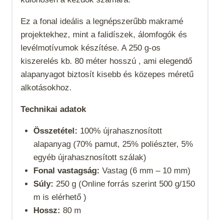
Ez a fonal ideális a legnépszerűbb makramé
projektekhez, mint a falidíszek, álomfogók és
levélmotívumok készítése. A 250 g-os
kiszerelés kb. 80 méter hosszú , ami elegendő
alapanyagot biztosít kisebb és közepes méretű
alkotásokhoz.
Technikai adatok
Összetétel:
100% újrahasznosított
alapanyag (70% pamut, 25% poliészter, 5%
egyéb újrahasznosított szálak)
Fonal vastagság:
Vastag (6 mm – 10 mm)
Súly:
250 g (Online forrás szerint 500 g/150
m is elérhető )
Hossz:
80 m