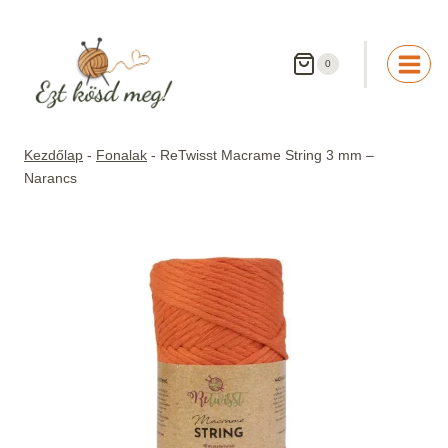
Skip
to
content
0
Kezdőlap
-
Fonalak
-
ReTwisst Macrame String 3 mm –
Narancs