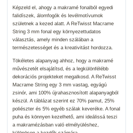
Képzeld el, ahogy a makramé fonalból egyedi
falidíszek, álomfogók és levélmotívumok
születnek a kezed alatt. A ReTwisst Macrame
String 3 mm fonal egy környezettudatos
választás, amely minden szálában a
természetességet és a kreativitást hordozza.
Tökéletes alapanyag ahhoz, hogy a makramé
művészetét elsajátítsd, és a legkülönfélébb
dekorációs projekteket megalkosd. A ReTwisst
Macrame String egy 3 mm vastag, egyágú
zsinór, ami 100% újrahasznosított alapanyagból
készül. A táblázat szerint ez 70% pamut, 25%
poliészter és 5% egyéb szálak keveréke. A fonal
puha és könnyen kezelhető, ami ideálissá teszi
a makramézásban való elmélyüléshez,
különösen a kezdők számára.