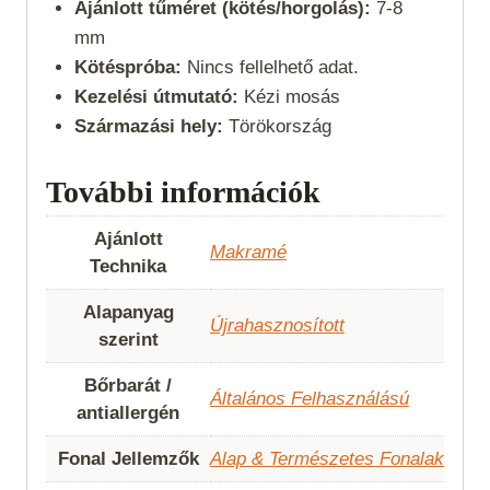
Ajánlott tűméret (kötés/horgolás):
7-8
mm
Kötéspróba:
Nincs fellelhető adat.
Kezelési útmutató:
Kézi mosás
Származási hely:
Törökország
További információk
Ajánlott
Makramé
Technika
Alapanyag
Újrahasznosított
szerint
Bőrbarát /
Általános Felhasználású
antiallergén
Fonal Jellemzők
Alap & Természetes Fonalak