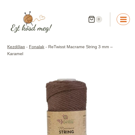
Skip
to
content
0
Kezdőlap
-
Fonalak
-
ReTwisst Macrame String 3 mm –
Karamel