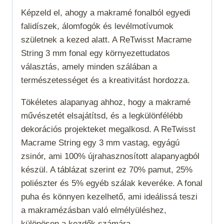
Képzeld el, ahogy a makramé fonalból egyedi
falidíszek, álomfogók és levélmotívumok
születnek a kezed alatt. A ReTwisst Macrame
String 3 mm fonal egy környezettudatos
választás, amely minden szálában a
természetességet és a kreativitást hordozza.
Tökéletes alapanyag ahhoz, hogy a makramé
művészetét elsajátítsd, és a legkülönfélébb
dekorációs projekteket megalkosd. A ReTwisst
Macrame String egy 3 mm vastag, egyágú
zsinór, ami 100% újrahasznosított alapanyagból
készül. A táblázat szerint ez 70% pamut, 25%
poliészter és 5% egyéb szálak keveréke. A fonal
puha és könnyen kezelhető, ami ideálissá teszi
a makramézásban való elmélyüléshez,
különösen a kezdők számára.