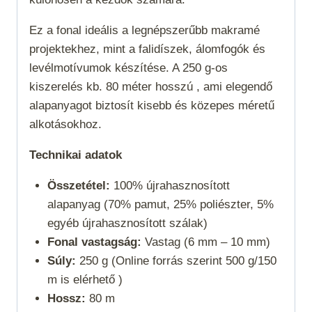
Ez a fonal ideális a legnépszerűbb makramé
projektekhez, mint a falidíszek, álomfogók és
levélmotívumok készítése. A 250 g-os
kiszerelés kb. 80 méter hosszú , ami elegendő
alapanyagot biztosít kisebb és közepes méretű
alkotásokhoz.
Technikai adatok
Összetétel:
100% újrahasznosított
alapanyag (70% pamut, 25% poliészter, 5%
egyéb újrahasznosított szálak)
Fonal vastagság:
Vastag (6 mm – 10 mm)
Súly:
250 g (Online forrás szerint 500 g/150
m is elérhető )
Hossz:
80 m