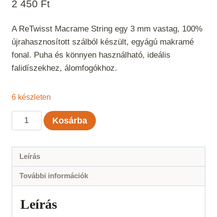
2 450
Ft
A ReTwisst Macrame String egy 3 mm vastag, 100%
újrahasznosított szálból készült, egyágú makramé
fonal. Puha és könnyen használható, ideális
falidíszekhez, álomfogókhoz.
6 készleten
ReTwisst
Kosárba
Macrame
String
3
Leírás
mm
További információk
-
Karamel
Leírás
mennyiség