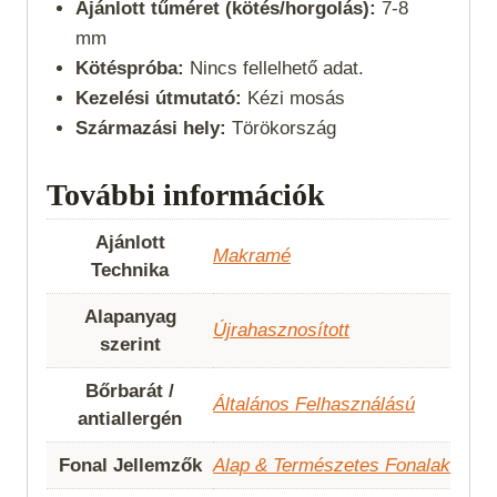
Ajánlott tűméret (kötés/horgolás):
7-8
mm
Kötéspróba:
Nincs fellelhető adat.
Kezelési útmutató:
Kézi mosás
Származási hely:
Törökország
További információk
Ajánlott
Makramé
Technika
Alapanyag
Újrahasznosított
szerint
Bőrbarát /
Általános Felhasználású
antiallergén
Fonal Jellemzők
Alap & Természetes Fonalak