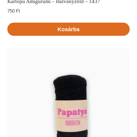
Kartopu Amigurumi – Halványzöld – 1437
750
Ft
Kosárba