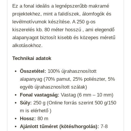
Ez a fonal ideális a legnépszerűbb makramé
projektekhez, mint a falidíszek, álomfogók és
levélmotívumok készítése. A 250 g-os
kiszerelés kb. 80 méter hosszú , ami elegendő
alapanyagot biztosít kisebb és közepes méretű
alkotásokhoz.
Technikai adatok
Összetétel:
100% újrahasznosított
alapanyag (70% pamut, 25% poliészter, 5%
egyéb újrahasznosított szálak)
Fonal vastagság:
Vastag (6 mm – 10 mm)
Súly:
250 g (Online forrás szerint 500 g/150
m is elérhető )
Hossz:
80 m
Ajánlott tűméret (kötés/horgolás):
7-8