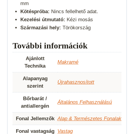
mm
Kötéspróba:
Nincs fellelhető adat.
Kezelési útmutató:
Kézi mosás
Származási hely:
Törökország
További információk
Ajánlott
Makramé
Technika
Alapanyag
Újrahasznosított
szerint
Bőrbarát /
Általános Felhasználású
antiallergén
Fonal Jellemzők
Alap & Természetes Fonalak
Fonal vastagság
Vastag