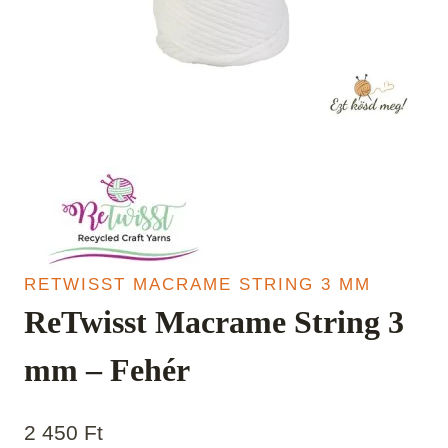
RETWISST MACRAME STRING 3 MM
ReTwisst Macrame String 3
mm – Fehér
2 450
Ft