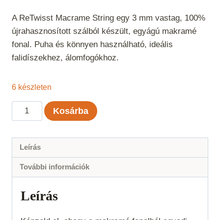
A ReTwisst Macrame String egy 3 mm vastag, 100%
újrahasznosított szálból készült, egyágú makramé
fonal. Puha és könnyen használható, ideális
falidíszekhez, álomfogókhoz.
6 készleten
ReTwisst
Kosárba
Macrame
String
3
Leírás
mm
További információk
-
Fehér
Leírás
mennyiség