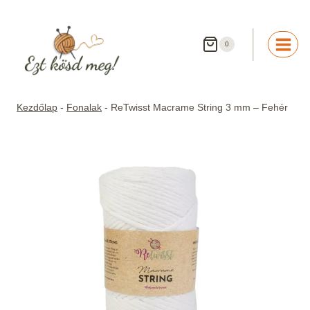
Skip
to
content
0
Kezdőlap
-
Fonalak
-
ReTwisst Macrame String 3 mm – Fehér