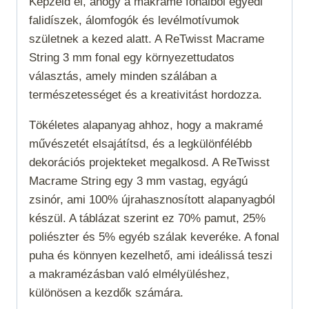
Képzeld el, ahogy a makramé fonalból egyedi
falidíszek, álomfogók és levélmotívumok
születnek a kezed alatt. A ReTwisst Macrame
String 3 mm fonal egy környezettudatos
választás, amely minden szálában a
természetességet és a kreativitást hordozza.
Tökéletes alapanyag ahhoz, hogy a makramé
művészetét elsajátítsd, és a legkülönfélébb
dekorációs projekteket megalkosd. A ReTwisst
Macrame String egy 3 mm vastag, egyágú
zsinór, ami 100% újrahasznosított alapanyagból
készül. A táblázat szerint ez 70% pamut, 25%
poliészter és 5% egyéb szálak keveréke. A fonal
puha és könnyen kezelhető, ami ideálissá teszi
a makramézásban való elmélyüléshez,
különösen a kezdők számára.