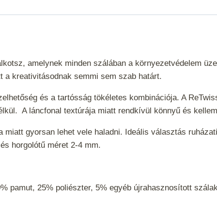
l alkotsz, amelynek minden szálában a környezetvédelem üze
tt a kreativitásodnak semmi sem szab határt.
elhetőség és a tartósság tökéletes kombinációja. A ReTwis
lkül. A láncfonal textúrája miatt rendkívül könnyű és kell
a miatt gyorsan lehet vele haladni. Ideális választás ruház
ű és horgolótű méret 2-4 mm.
% pamut, 25% poliészter, 5% egyéb újrahasznosított szál