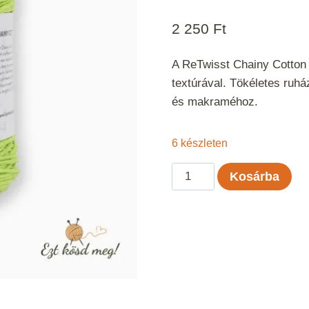
2 250
Ft
A ReTwisst Chainy Cotton 
textúrával. Tökéletes ruh
és makraméhoz.
6 készleten
ReTwisst
Kosárba
Chainy
Cotton
-
Pisztácia
mennyiség