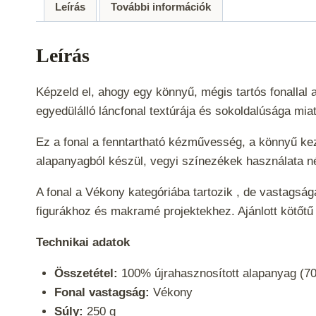
Leírás
További információk
Leírás
Képzeld el, ahogy egy könnyű, mégis tartós fonalla
egyedülálló láncfonal textúrája és sokoldalúsága mia
Ez a fonal a fenntartható kézművesség, a könnyű kez
alapanyagból készül, vegyi színezékek használata né
A fonal a
Vékony
kategóriába tartozik , de vastagság
figurákhoz és makramé projektekhez. Ajánlott kötőt
Technikai adatok
Összetétel:
100% újrahasznosított alapanyag (70
Fonal vastagság:
Vékony
Súly:
250 g