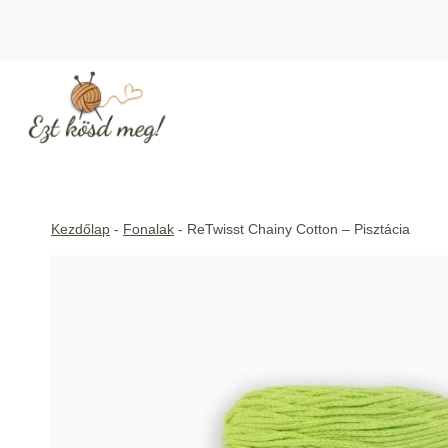
Skip
to
content
Kezdőlap
-
Fonalak
-
ReTwisst Chainy Cotton – Pisztácia