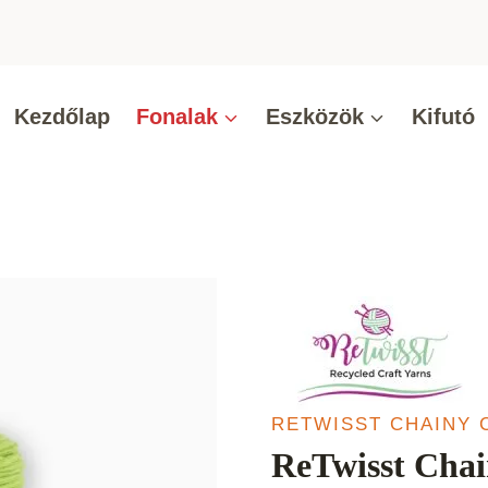
Kezdőlap
Fonalak
Eszközök
Kifutó
RETWISST CHAINY 
ReTwisst Chai