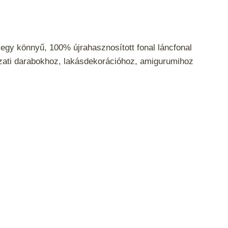
egy könnyű, 100% újrahasznosított fonal láncfonal
ázati darabokhoz, lakásdekorációhoz, amigurumihoz