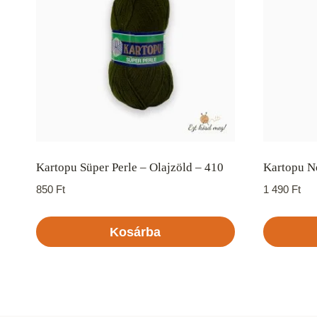
Kartopu Süper Perle – Olajzöld – 410
Kartopu No
850
Ft
1 490
Ft
Kosárba