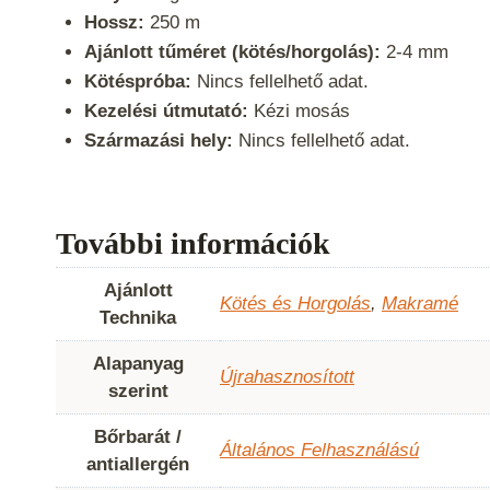
Hossz:
250 m
Ajánlott tűméret (kötés/horgolás):
2-4 mm
Kötéspróba:
Nincs fellelhető adat.
Kezelési útmutató:
Kézi mosás
Származási hely:
Nincs fellelhető adat.
További információk
Ajánlott
Kötés és Horgolás
,
Makramé
Technika
Alapanyag
Újrahasznosított
szerint
Bőrbarát /
Általános Felhasználású
antiallergén