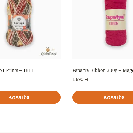
1 Prints – 1811
Papatya Ribbon 200g – Mag
1 590
Ft
Kosárba
Kosárba