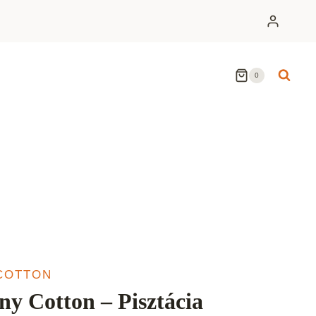
0
COTTON
ny Cotton – Pisztácia