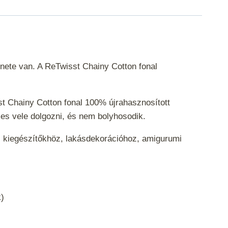
nete van. A ReTwisst Chainy Cotton fonal
st Chainy Cotton fonal 100% újrahasznosított
emes vele dolgozni, és nem bolyhosodik.
ati kiegészítőkhöz, lakásdekorációhoz, amigurumi
ak)