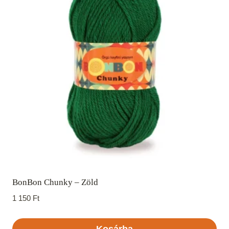
BonBon Chunky – Zöld
1 150
Ft
Kosárba