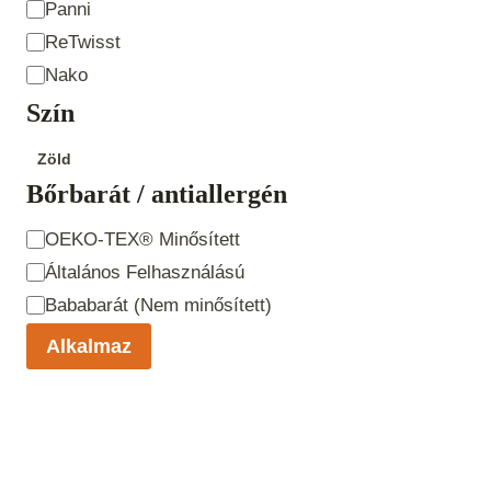
Panni
ReTwisst
Nako
Szín
Szín
Zöld
Bőrbarát / antiallergén
Bőrbarát /
OEKO-TEX® Minősített
antiallergén
Általános Felhasználású
Bababarát (Nem minősített)
Alkalmaz