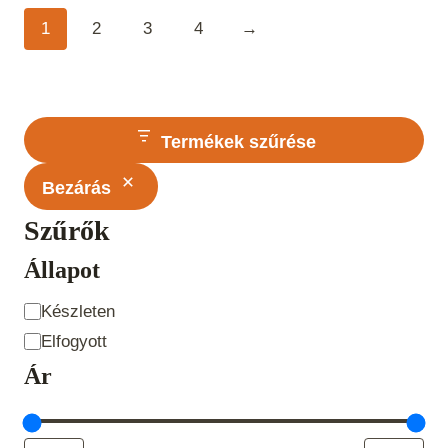
1
2
3
4
→
Termékek szűrése
Bezárás
Szűrők
Állapot
Állapot
Készleten
Elfogyott
Ár