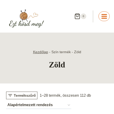
Skip
to
content
0
Kezdőlap
-
Szín termék
-
Zöld
Zöld
1–28 termék, összesen 112 db
Termékszűrő