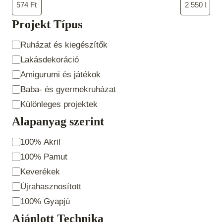
Projekt Típus
Projekt
Ruházat és kiegészítők
Típus
Lakásdekoráció
Amigurumi és játékok
Baba- és gyermekruházat
Különleges projektek
Alapanyag szerint
Alapanyag
100% Akril
szerint
100% Pamut
Keverékek
Újrahasznosított
100% Gyapjú
Ajánlott Technika