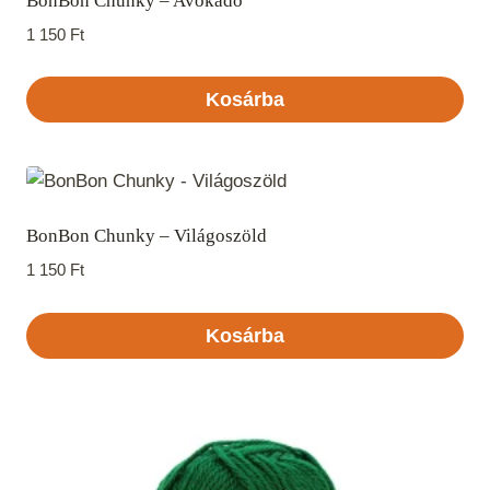
BonBon Chunky – Avokádó
1 150
Ft
Kosárba
BonBon Chunky – Világoszöld
1 150
Ft
Kosárba