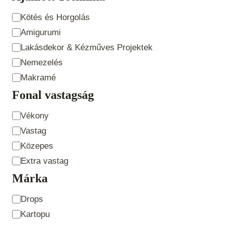
Ajánlott
Kötés és Horgolás
Technika
Amigurumi
Lakásdekor & Kézműves Projektek
Nemezelés
Makramé
Fonal vastagság
Fonal
Vékony
vastagság
Vastag
Közepes
Extra vastag
Márka
Product
Drops
Brand
Kartopu