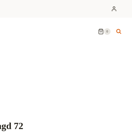
0
agd 72