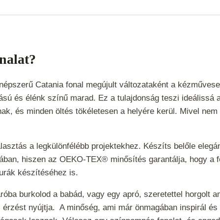
onalat?
 a népszerű Catania fonal megújult változataként a kézműve
ú és élénk színű marad. Ez a tulajdonság teszi ideálissá a
nak, és minden öltés tökéletesen a helyére kerül. Mivel nem
lasztás a legkülönfélébb projektekhez. Készíts belőle elegá
ájában, hiszen az OEKO-TEX® minősítés garantálja, hogy a f
gurák készítéséhez is.
aróba burkolod a babád, vagy egy apró, szeretettel horgolt 
z érzést nyújtja.
A minőség, ami már önmagában inspirál és 