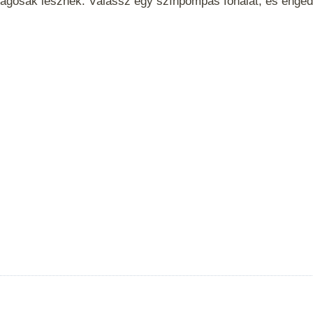
ságosak lesznek. Válassz egy színpompás fonalat, és engedd