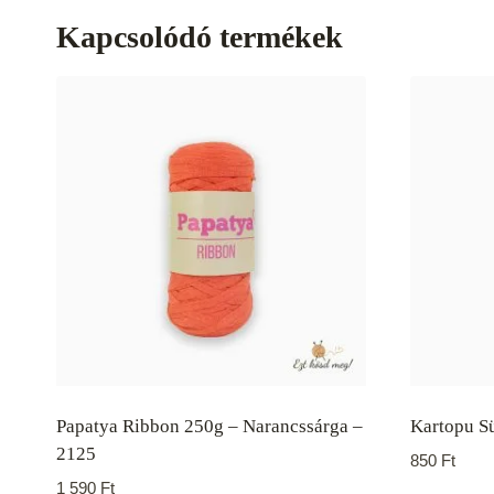
Kapcsolódó termékek
Papatya Ribbon 250g – Narancssárga –
Kartopu Sü
2125
850
Ft
1 590
Ft