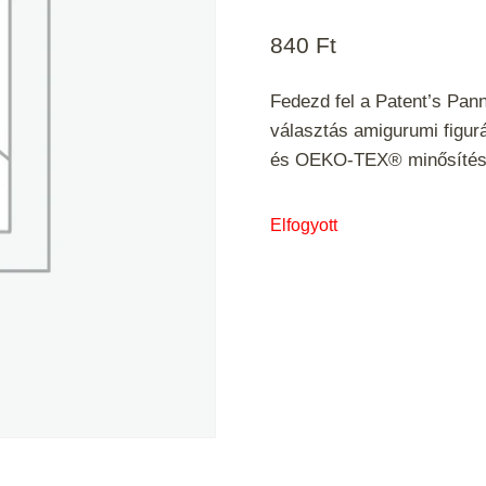
840
Ft
Fedezd fel a Patent’s Pann
választás amigurumi figur
és OEKO-TEX® minősítéss
Elfogyott