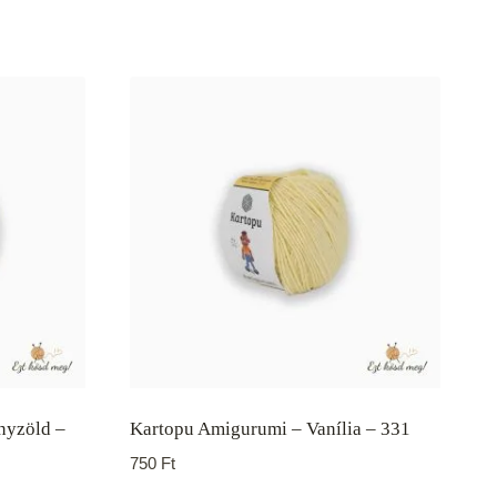
nyzöld –
Kartopu Amigurumi – Vanília – 331
750
Ft