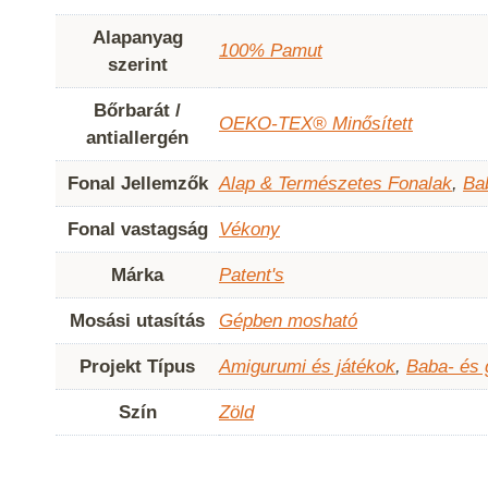
Alapanyag
100% Pamut
szerint
Bőrbarát /
OEKO-TEX® Minősített
antiallergén
Fonal Jellemzők
Alap & Természetes Fonalak
,
Ba
Fonal vastagság
Vékony
Márka
Patent's
Mosási utasítás
Gépben mosható
Projekt Típus
Amigurumi és játékok
,
Baba- és
Szín
Zöld