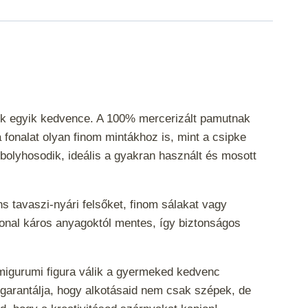
sek egyik kedvence. A 100% mercerizált pamutnak
 fonalat olyan finom mintákhoz is, mint a csipke
 bolyhosodik, ideális a gyakran használt és mosott
ns tavaszi-nyári felsőket, finom sálakat vagy
onal káros anyagoktól mentes, így biztonságos
amigurumi figura válik a gyermeked kedvenc
garantálja, hogy alkotásaid nem csak szépek, de