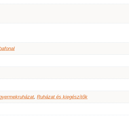
bafonal
 gyermekruházat
,
Ruházat és kiegészítők