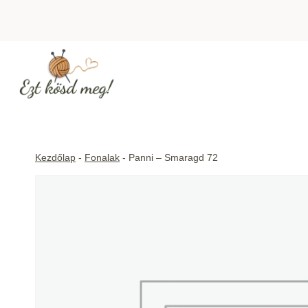
Skip
to
content
Kezdőlap
-
Fonalak
-
Panni – Smaragd 72