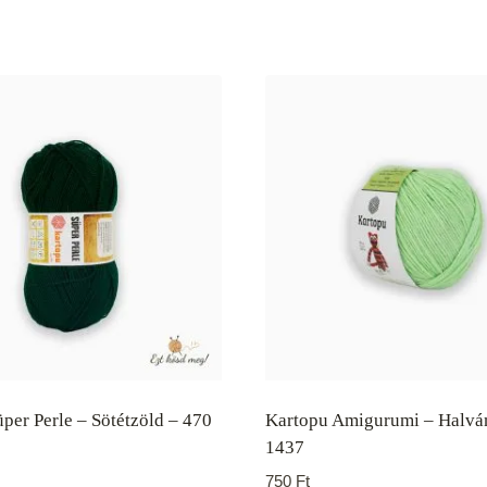
per Perle – Sötétzöld – 470
Kartopu Amigurumi – Halvá
1437
750
Ft