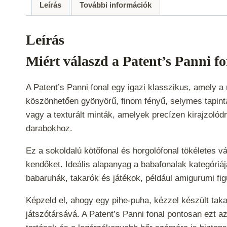
Leírás
További információk
Leírás
Miért válaszd a Patent’s Panni f
A Patent’s Panni fonal egy igazi klasszikus, amely
köszönhetően gyönyörű, finom fényű, selymes tapintás
vagy a texturált minták, amelyek precízen kirajzolód
darabokhoz.
Ez a sokoldalú kötőfonal és horgolófonal tökéletes vá
kendőket. Ideális alapanyag a babafonalak kategóri
babaruhák, takarók és játékok, például amigurumi fi
Képzeld el, ahogy egy pihe-puha, kézzel készült tak
játszótársává. A Patent’s Panni fonal pontosan ezt a