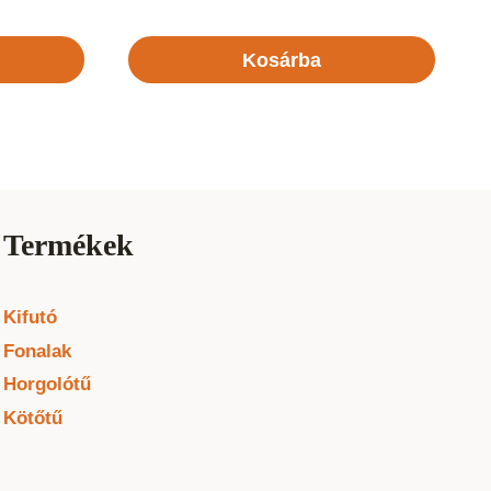
Kosárba
Termékek
Kifutó
Fonalak
Horgolótű
Kötőtű