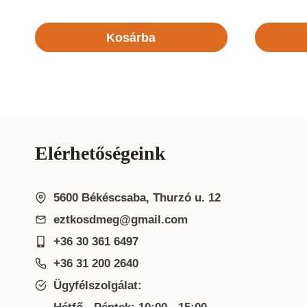
Kosárba
Elérhetőségeink
5600 Békéscsaba, Thurzó u. 12
eztkosdmeg@gmail.com
+36 30 361 6497
+36 31 200 2640
Ügyfélszolgálat: