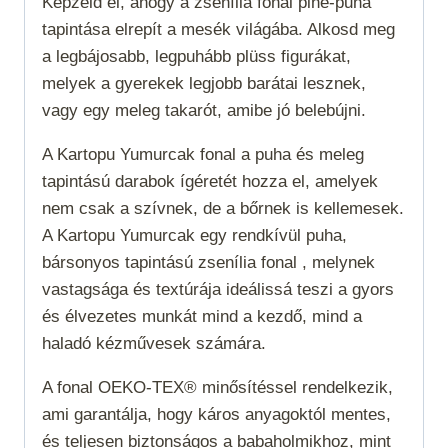
Képzeld el, ahogy a zsenília fonal pihe-puha
tapintása elrepít a mesék világába. Alkosd meg
a legbájosabb, legpuhább plüss figurákat,
melyek a gyerekek legjobb barátai lesznek,
vagy egy meleg takarót, amibe jó belebújni.
A Kartopu Yumurcak fonal a puha és meleg
tapintású darabok ígéretét hozza el, amelyek
nem csak a szívnek, de a bőrnek is kellemesek.
A Kartopu Yumurcak egy rendkívül puha,
bársonyos tapintású zsenília fonal , melynek
vastagsága és textúrája ideálissá teszi a gyors
és élvezetes munkát mind a kezdő, mind a
haladó kézművesek számára.
A fonal OEKO-TEX® minősítéssel rendelkezik,
ami garantálja, hogy káros anyagoktól mentes,
és teljesen biztonságos a babaholmikhoz, mint