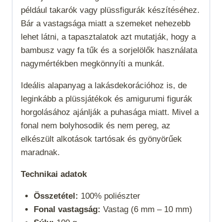
például takarók vagy plüssfigurák készítéséhez.
Bár a vastagsága miatt a szemeket nehezebb
lehet látni, a tapasztalatok azt mutatják, hogy a
bambusz vagy fa tűk és a sorjelölők használata
nagymértékben megkönnyíti a munkát.
Ideális alapanyag a lakásdekorációhoz is, de
leginkább a plüssjátékok és amigurumi figurák
horgolásához ajánlják a puhasága miatt. Mivel a
fonal nem bolyhosodik és nem pereg, az
elkészült alkotások tartósak és gyönyörűek
maradnak.
Technikai adatok
Összetétel:
100% poliészter
Fonal vastagság:
Vastag (6 mm – 10 mm)