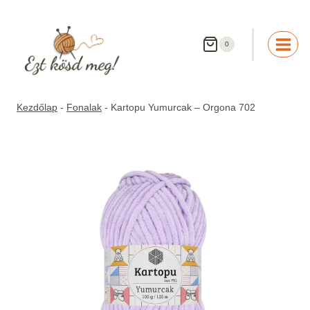
Skip
to
content
0
Kezdőlap
-
Fonalak
-
Kartopu Yumurcak – Orgona 702