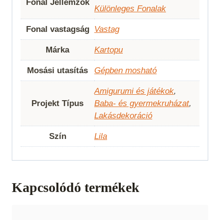
Fonal Jellemzők
Különleges Fonalak
Fonal vastagság
Vastag
Márka
Kartopu
Mosási utasítás
Gépben mosható
Amigurumi és játékok
,
Projekt Típus
Baba- és gyermekruházat
,
Lakásdekoráció
Szín
Lila
Kapcsolódó termékek