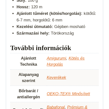
Súly:
100 g
Hossz:
120 m
Ajánlott tűméret (kötés/horgolás):
kötőtű:
6-7 mm, horgolótű: 6 mm
Kezelési útmutató:
Gépben mosható
Származási hely:
Törökország
További információk
Ajánlott
Amigurumi
,
Kötés és
Technika
Horgolás
Alapanyag
Keverékek
szerint
Bőrbarát /
OEKO-TEX® Minősített
antiallergén
Babafonal
,
Prémium &