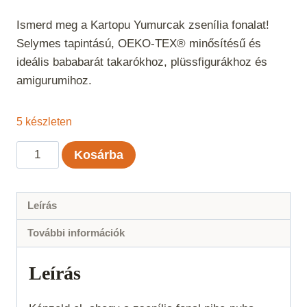
Ismerd meg a Kartopu Yumurcak zsenília fonalat!
Selymes tapintású, OEKO-TEX® minősítésű és
ideális bababarát takarókhoz, plüssfigurákhoz és
amigurumihoz.
5 készleten
Kartopu
Kosárba
Yumurcak
-
Orgona
Leírás
702
További információk
mennyiség
Leírás