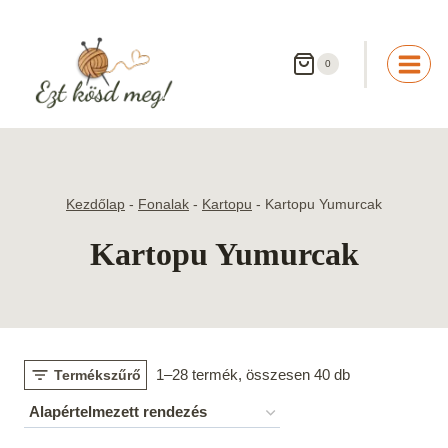
Skip
to
content
0
Kezdőlap
-
Fonalak
-
Kartopu
-
Kartopu Yumurcak
Kartopu Yumurcak
1–28 termék, összesen 40 db
Termékszűrő