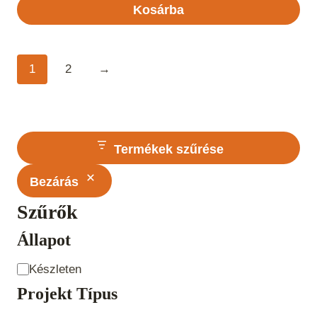
Kosárba
1
2
→
Termékek szűrése
Bezárás
Szűrők
Állapot
Állapot
Készleten
Projekt Típus