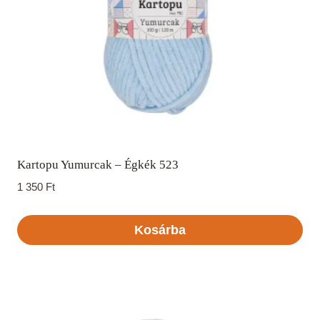
Kartopu Yumurcak – Égkék 523
1 350
Ft
Kosárba