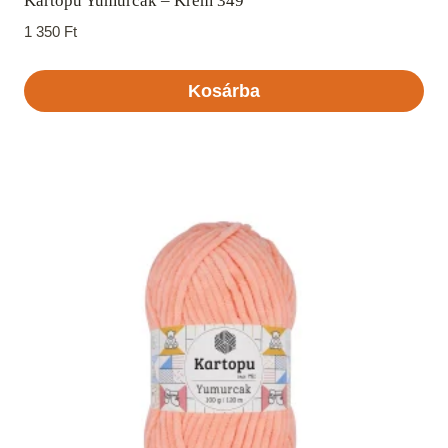
Kartopu Yumurcak – Krém 349
1 350
Ft
Kosárba