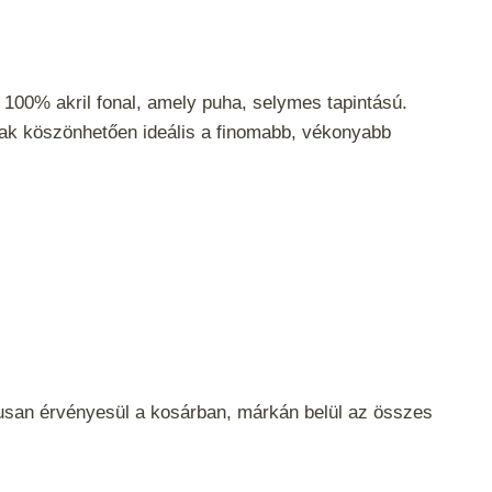
 100% akril fonal, amely puha, selymes tapintású.
k köszönhetően ideális a finomabb, vékonyabb
san érvényesül a kosárban, márkán belül az összes