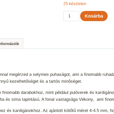
25 készleten
Kartopu
Kosárba
Süper
Perle
-
Világoslila
információk
-
718
mennyiség
onnal megérzed a selymes puhaságot, ami a finomabb ruhadar
önnyű kezelhetőséget és a tartós minőséget.
e finomabb darabokhoz, mint például pulóverek és kardigáno
ha és sima tapintású. A fonal vastagsága
Vékony
, ami fino
khez és kardigánokhoz. Az ajánlott kötőtű méret 4-4.5 mm, 