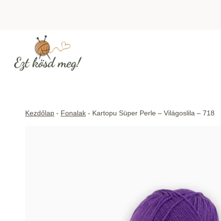
Skip
to
content
Kezdőlap
-
Fonalak
-
Kartopu Süper Perle – Világoslila – 718