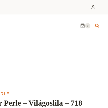
0
ERLE
Perle – Világoslila – 718