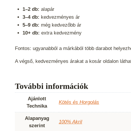
1–2 db:
alapár
3–4 db:
kedvezményes ár
5–9 db:
még kedvezőbb ár
10+ db:
extra kedvezmény
Fontos: ugyanabból a márkából több darabot helyezh
A végső, kedvezményes árakat a kosár oldalon látha
További információk
Ajánlott
Kötés és Horgolás
Technika
Alapanyag
100% Akril
szerint