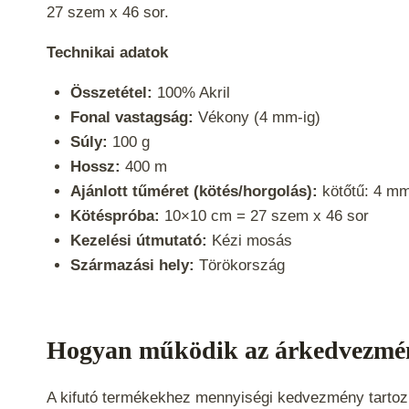
27 szem x 46 sor.
Technikai adatok
Összetétel:
100% Akril
Fonal vastagság:
Vékony (4 mm-ig)
Súly:
100 g
Hossz:
400 m
Ajánlott tűméret (kötés/horgolás):
kötőtű: 4 mm
Kötéspróba:
10×10 cm = 27 szem x 46 sor
Kezelési útmutató:
Kézi mosás
Származási hely:
Törökország
Hogyan működik az árkedvezmé
A kifutó termékekhez mennyiségi kedvezmény tartozik