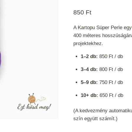
850
Ft
A Kartopu Süper Perle egy
400 méteres hosszúságána
projektekhez.
1–2 db:
850 Ft / db
3–4 db:
800 Ft / db
5–9 db:
750 Ft / db
10+ db:
650 Ft / db
(A kedvezmény automatiku
szín együtt számít.)