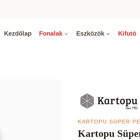
Kezdőlap
Fonalak
Eszközök
Kifutó
KARTOPU SÜPER P
Kartopu Süper 