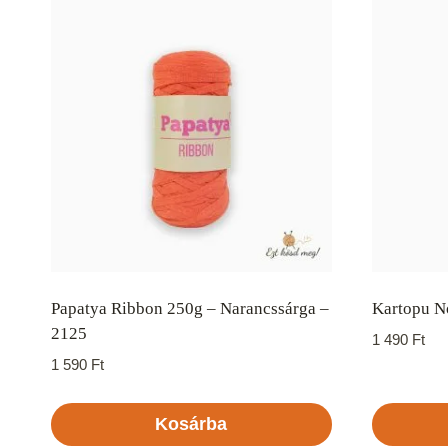
Papatya Ribbon 250g – Narancssárga –
Kartopu No
2125
1 490
Ft
1 590
Ft
Kosárba